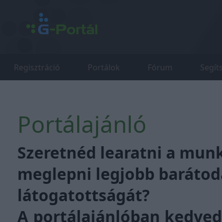
Regisztráció
Portálok
Fórum
Segít
Portálajánló
Szeretnéd learatni a mun
meglepni legjobb barátod
látogatottságát?
A portálajánlóban kedved