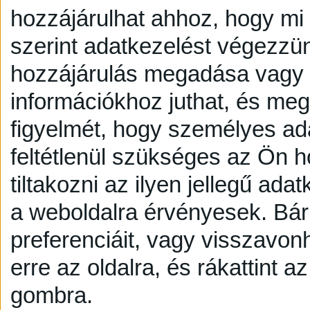
hozzájárulhat ahhoz, hogy mi é
szerint adatkezelést végezzü
hozzájárulás megadása vagy e
információkhoz juthat, és megv
figyelmét, hogy személyes a
feltétlenül szükséges az Ön h
tiltakozni az ilyen jellegű adat
a weboldalra érvényesek. Bár
preferenciáit, vagy visszavonh
erre az oldalra, és rákattint a
gombra.