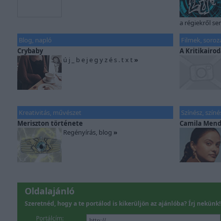
a régiekről sem
Blog, napló
Filmek, soroz
Crybaby
A Kritikairo
ú j _ b e j e g y z é s . t x t
»
Kreativitás, művészet
Színész, szín
Meriszton története
Camila Mend
Regényírás, blog
»
Oldalajánló
Szeretnéd, hogy a te portálod is kikerüljön az ajánlóba? Írj nekünk!
Portálcím: