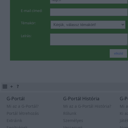
E-mail címed:
Témakör:
Leírás:
G-Portál
G-Portál História
G-P
Mi az a G-Portál?
Mi az a G-Portál História?
Mi a
Portál létrehozás
Rólunk
Ki a
Extráink
Személyes
Játé
Segítségek
Versenyek
Nye