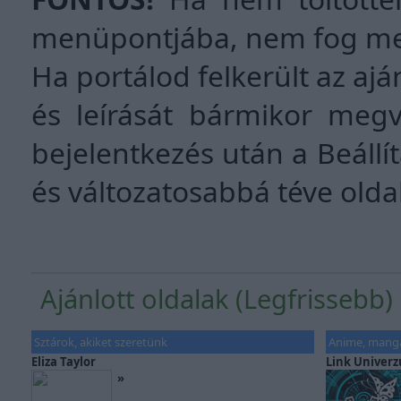
menüpontjába, nem fog meg
Ha portálod felkerült az ajá
és leírását bármikor megv
bejelentkezés után a Beáll
és változatosabbá téve olda
Ajánlott oldalak (Legfrissebb)
Sztárok, akiket szeretünk
Anime, mang
Eliza Taylor
Link Univer
»