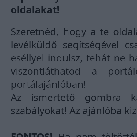
oldalakat!
Szeretnéd, hogy a te oldala
levélküldő segítségével c
eséllyel indulsz, tehát ne
viszontláthatod a port
portálajánlóban!
Az ismertető gombra ka
szabályokat! Az ajánlóba kiz
FONTOS!
Ha nem töltöttél 