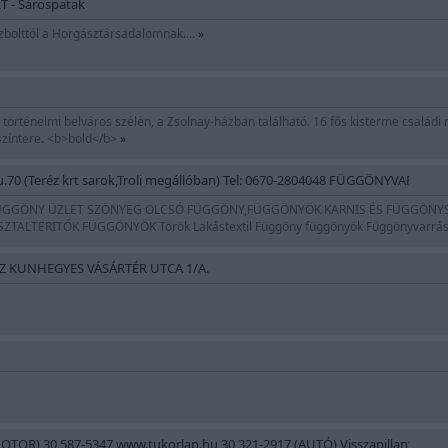
 - Sárospatak
zbolttól a Horgásztársadalomnak....
»
történelmi belváros szélén, a Zsolnay-házban található. 16 fős kisterme családi 
színtere. <b>bold</b>
»
 u.70 (Teréz krt sarok,Troli megállóban) Tel: 0670-2804048 FÜGGÖNYVARR
ÜGGÖNY ÜZLET SZÖNYEG OLCSÓ FÜGGÖNY,FÜGGÖNYÖK KARNIS ÉS FÜGGÖNYSZE
TALTERITŐK FÜGGÖNYÖK Török Lakástextil Függöny függönyök Függönyvarrás 
ÍZ KUNHEGYES VÁSÁRTÉR UTCA 1/A.
MOTOR) 30 587-5347 www.tukorlap.hu 30 321-2917 (AUTÓ) Visszapillantó javít