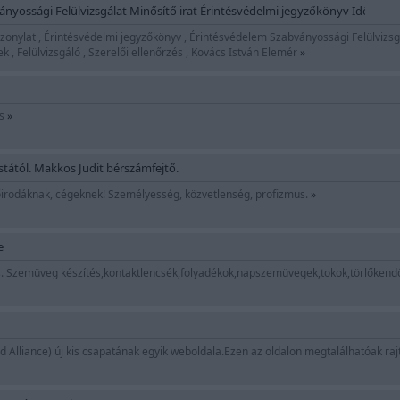
nyossági Felülvizsgálat Minősítő irat Érintésvédelmi jegyzőkönyv Időszakos
zonylat , Érintésvédelmi jegyzőkönyv , Érintésvédelem Szabványossági Felülvizsgá
 , Felülvizsgáló , Szerelői ellenőrzés , Kovács István Elemér
»
és
»
stától. Makkos Judit bérszámfejtő.
irodáknak, cégeknek! Személyesség, közvetlenség, profizmus.
»
e
és. Szemüveg készítés,kontaktlencsék,folyadékok,napszemüvegek,tokok,törlőkendő
 Alliance) új kis csapatának egyik weboldala.Ezen az oldalon megtalálhatóak raj