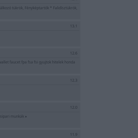
lkozó tükrök, Fényképtartók * Falidísztükrök,
13.1
12.6
allet faucet fpa fsa fsi gyujtok hitelek honda
12.3
12.0
tosipari munkák
»
olás, tapétázás,
11.9