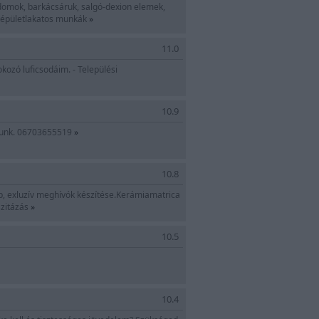
domok, barkácsáruk, salgó-dexion elemek,
 épületlakatos munkák
»
11.0
ozó luficsodáim. - Települési
10.9
nálunk. 06703655519
»
10.8
, exluzív meghívók készítése.Kerámiamatrica
szitázás
»
10.5
10.4