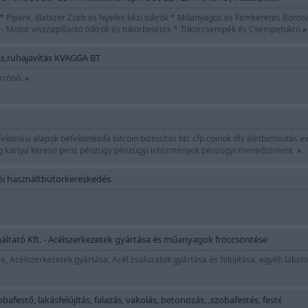
 Pipere, illatszer Zseb és Nyeles kézi tükrök * Műanyagos és Fémkeretes Borotvá
ó - Motor visszapillantó tükrök és tükörbetétek * Tükörcsempék és Csempetükrö
»
tás,ruhajavítás KVAGGA BT
rrónő.
»
ektetési alapok befektetésifa bitcoin biztosítás btc cfp coinok dfs életbiztosítás ew
log kartya keresö penz pénzügy pénzügyi intézmények pénzügyi menedzsment
»
tói használtbútorkereskedés.
gáltató Kft. - Acélszerkezetek gyártása és műanyagok fröccsöntése
 Acélszerkezetek gyártása, Acél zsaluzatok gyártása és felújítása, egyéb laka
afestő, lakásfelújítás, falazás, vakolás, betonozás, ,szobafestés, festés, máz