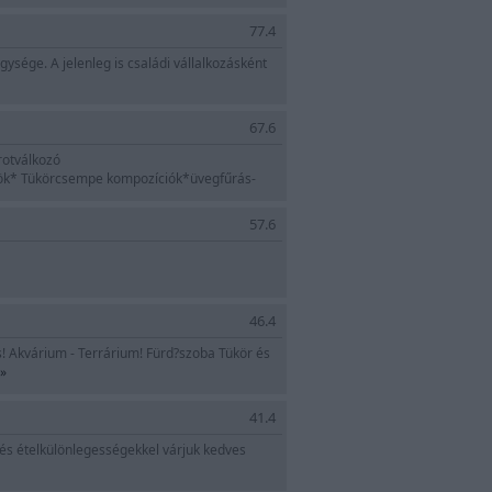
77.4
ége. A jelenleg is családi vállalkozásként
 Autótükör javító*
67.6
otválkozó
krök* Tükörcsempe kompozíciók*üvegfűrás-
57.6
avítás *
46.4
! Akvárium - Terrárium! Fürd?szoba Tükör és
»
41.4
s ételkülönlegességekkel várjuk kedves