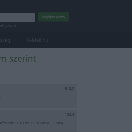
tett jelszó?
sség
G-Mail.hu
ám szerint
610.2
»
153.4
urfbarok: EC Barre, Euro Barre... + még