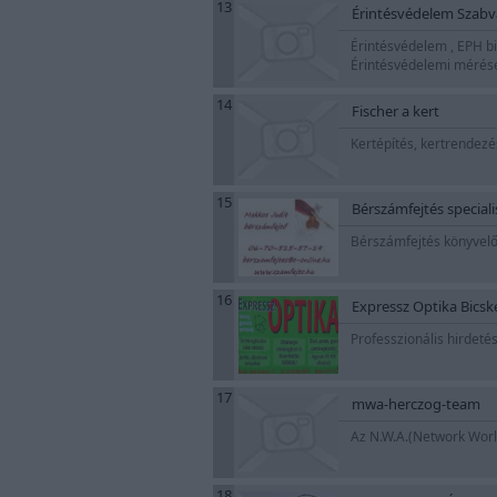
13
Érintésvédelem Szabvá
Érintésvédelem , EPH bi
Érintésvédelemi mérések
14
Fischer a kert
Kertépítés, kertrendez
15
Bérszámfejtés speciali
Bérszámfejtés könyvelő
16
Expressz Optika Bicsk
Professzionális hirdet
17
mwa-herczog-team
Az N.W.A.(Network World
18