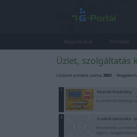
Regisztráció
Portálok
Üzlet, szolgáltatás
Listázott portálok száma:
3802
- Megjelenít
1
Kitartás=Eredmény
Az emberek többsége ne
2
A valódi távmunka - po
Pénzkeresés az internete
Agloco, GoogleAdSense! 