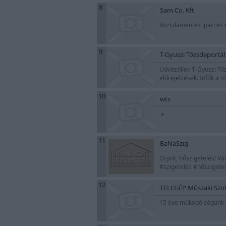
8
Sam Co. Kft
Rozsdamentes ipari és 
9
T-Gyuszi Tőzsdeportál
Üdvözöllek T-Gyuszi Tő
előrejelzések. Infók a tő
10
wts
»
11
BaNaSzig
Dryvit, hőszigetelés! V
#szigetelés #hőszigete
12
TELEGÉP Műszaki Szol
15 éve működő cégünk vá