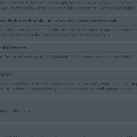
ereskedés Pécel, Budapest vasanyagok, betonvas, zártszelvény KG PVC csövek i
RM szerszámgépek létrák 1000 apró cikk Lakatosműhely: lemezvágás-hajlítás,
s-Lufibohóc-Lufifigurák-Lufi-Lufitekerés-Oktatás-Dömötör Zsolt
asabb szinten. Gyermek és felnőtt rendezvényekre egyaránt ajánlom, hangulatfok
pra - Szülinapra, Partira - Megnyitókra, Céges rendezvényekre
»
etítő Debrecen
tő Debrecen Luxus házak, villák, lakások, irodák széles sávú választéka eladó 
ÉMÁZÁS
s minden felületre. Pólók emblémázása, matricakészítés, nyomdászat, szórólap
ost-it" oldalemblémázása.Esernyő, sportmez,táskák,baseballsapka,munkaruha 
ongók, klikk ide!
»