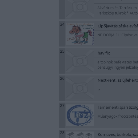
Akvárium és Terrárium *
Periszkóp tükrök * Aut
24
Cipőjavítás,táskajaví
NE DOBJA EL! Cipész,va
25
havifix
altcoinok befektetés bef
pénzügyi ingyen jelzá
26
Next-rent, az újfehér
»
27
Tarnamenti Ipari Szol
Műanyagok fröccsöntése,
28
Kőműves, burkoló, szob