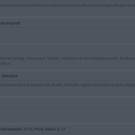
ó,festőmunkát.Családiházak építését lakások,irodák,üzlethelységek felujítását és
tatványbolt
ktorok házilag, hőszivattyú, falfűtés, vízhálózat és berendezésszerelés, fürdőszob
hnika
»
 TÁRHÁZA
echnikával készült ágytakarók, táskák, faliképek, egyéb használati tárgyak, textilj
kereskedés, 2119, Pécel, Rákos u. 37