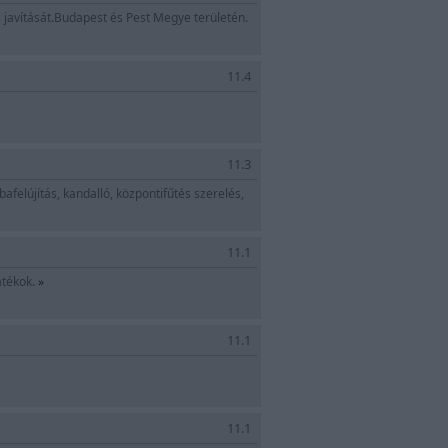
 javítását.Budapest és Pest Megye területén.
11.4
11.3
afelújítás, kandalló, központifűtés szerelés,
11.1
átékok.
»
11.1
11.1