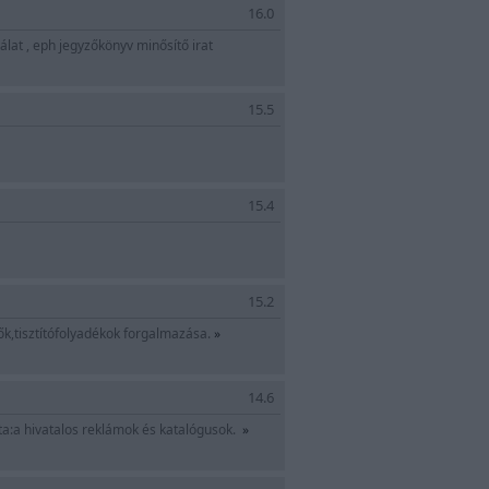
 , Szerelői ellenőrzés EPH bizony
16.0
lat , eph jegyzőkönyv minősítő irat
15.5
15.4
15.2
k,tisztítófolyadékok forgalmazása.
»
14.6
ta:a hivatalos reklámok és katalógusok.
»