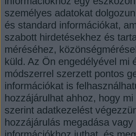
információkhoz egy eszközön,
személyes adatokat dolgozunk
és standard információkat, a
szabott hirdetésekhez és tart
méréséhez, közönségmérésekh
küld.
Az Ön engedélyével mi é
módszerrel szerzett pontos g
információkat is felhasználhat
hozzájárulhat ahhoz, hogy mi é
szerint adatkezelést végezzü
hozzájárulás megadása vagy e
információkhoz juthat, és megv