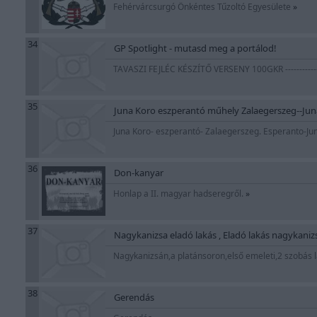
Fehérvárcsurgó Önkéntes Tűzoltó Egyesülete
»
34
GP Spotlight - mutasd meg a portálod!
TAVASZI FEJLÉC KÉSZÍTŐ VERSENY 100GKR -------------
35
Juna Koro eszperantó műhely Zalaegerszeg--Jun
Juna Koro- eszperantó- Zalaegerszeg. Esperanto-J
36
Don-kanyar
Honlap a II. magyar hadseregről.
»
37
Nagykanizsa eladó lakás , Eladó lakás nagykaniz
Nagykanizsán,a platánsoron,első emeleti,2 szobás 
38
Gerendás