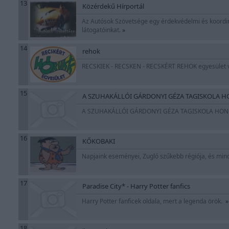
13
Közérdekű Hírportál
Az Autósok Szövetsége egy érdekvédelmi és koordiná
látogatóinkat.
»
14
rehok
RECSKIEK - RECSKEN - RECSKÉRT REHOK egyesület v
15
A SZUHAKÁLLÓI GÁRDONYI GÉZA TAGISKOLA H
A SZUHAKÁLLÓI GÁRDONYI GÉZA TAGISKOLA HON
16
KŐKOBAKI
Napjaink eseményei, Zugló szűkebb régiója, és mi
17
Paradise City* - Harry Potter fanfics
Harry Potter fanficek oldala, mert a legenda örök.
»
18