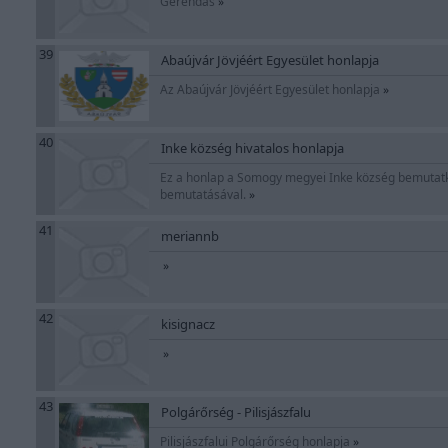
Gerendás
»
39
Abaújvár Jövjéért Egyesület honlapja
Az Abaújvár Jövjéért Egyesület honlapja
»
40
Inke község hivatalos honlapja
Ez a honlap a Somogy megyei Inke község bemutatkoz
bemutatásával.
»
41
meriannb
»
42
kisignacz
»
43
Polgárőrség - Pilisjászfalu
Pilisjászfalui Polgárőrség honlapja
»