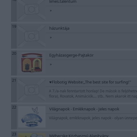
limes.talentum
»
19
házunktája
»
20
Egyházasgerge-Pajtakör
»
21
♥Flobotig Website:,,The best site for surfing!''
A 7./a-nak fenntartott honlap! De mások is feljöhet
flora), Rovatok, Animációk.... stb.. Nem akarok itt n
22
Világnapok - Emléknapok - Jeles napok
Világnapok, emléknapok, jeles napok - olyan ünnep
23
Méhecske Közhasznú Alapítvány