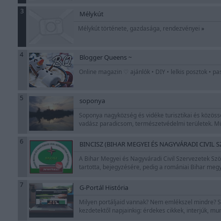
3
Mélykút
Mélykút története, gazdasága, rendezvényei
»
4
Blogger Queens ~
Online magazin ♡ ajánlók • DIY • lelkis posztok • p
5
soponya
Soponya nagyközség és vidéke turisztikai és közössé
vadász paradicsom, természetvédelmi területek. Műe
6
BINCISZ (BIHAR MEGYEI ÉS NAGYVÁRADI CIVIL 
A Bihar Megyei és Nagyváradi Civil Szervezetek Szö
tartotta, bejegyzésére, pedig a romániai Bihar meg
7
G-Portál História
Milyen portáljaid vannak? Nem emlékszel mindre? Se
kezdetektől napjainkig: érdekes cikkek, interjúk, mun