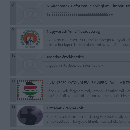
8
A Sárospataki Református Kollégium Gimnáziumá
13.ÉÉÉÉÉÉÉÉÉÉÉÉÉÉÉÉÉÉÉÉÉÉÉÉÉÉÉÉÉ
»
9
Nagyváradi Anna Nőszövetség
Az ANNA NŐSZÖVETSÉG tevékenységét Nagyváradon fej
ezen a honlapon is megtalálhatod.Szövetségünk tag
10
Ingatlan értékbecslés
Ingatlan Értékbecslés, információ
»
11
...:: MN7980 KATONAI EMLÉK WEBOLDAL - MILITA
Képek, cikkek, fegyverekről, katonai járművekről, k
történetéről, katonáiról. Fórum az emlékek fel idézé
12
Erzsébet királyné - Sisi
Emlékezzünk Sisire! Ismerd meg Erzsébet királyné i
emlékezetében: könyvek, filmek, musical-ek, fórum