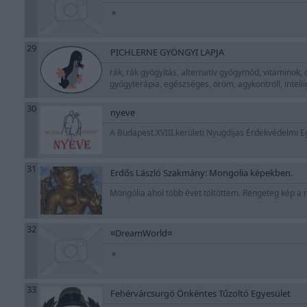
»
29
PICHLERNE GYÖNGYI LAPJA
rák, rák gyógyítás, alternatív gyógymód, vitaminok,
gyógyterápia, egészséges, öröm, agykontroll, intel
30
nyeve
A Budapest.XVIII.kerületi Nyugdíjas Érdekvédelmi E
31
Erdős László Szakmány: Mongolia képekben.
Mongólia ahol több évet töltöttem. Rengeteg kép a
32
¤DreamWorld¤
»
33
Fehérvárcsurgó Önkéntes Tűzoltó Egyesület