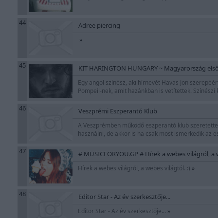
44
Adree piercing
»
45
KIT HARINGTON HUNGARY ~ Magyarország első K
Egy angol színész, aki hírnevét Havas Jon szerepéér
Pompeii-nek, amit hazánkban is vetítettek. Színészi
46
Veszprémi Eszperantó Klub
A Veszprémben működő eszperantó klub szeretettel 
használni, de akkor is ha csak most ismerkedik az 
47
# MUSICFORYOU.GP # Hírek a webes világról, a w
Hírek a webes világról, a webes világtól. :)
»
48
Editor Star - Az év szerkesztője...
Editor Star - Az év szerkesztője...
»