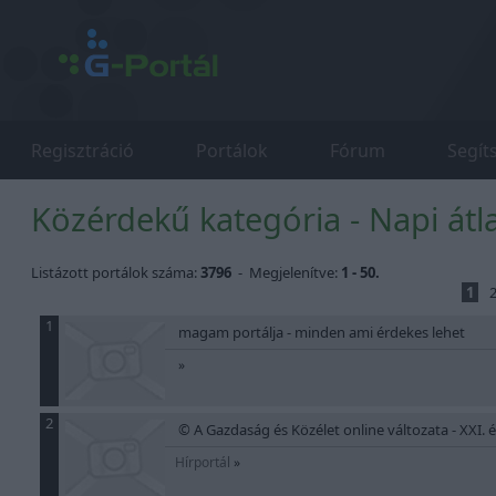
Regisztráció
Portálok
Fórum
Segít
Közérdekű kategória - Napi átl
Listázott portálok száma:
3796
- Megjelenítve:
1 - 50.
1
1
magam portálja - minden ami érdekes lehet
»
2
© A Gazdaság és Közélet online változata - XXI.
Hírportál
»