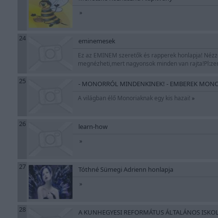
»
24
eminemesek
Ez az EMINEM szeretők és rapperek honlapja! Nézzét
megnézheti,mert nagyonsok minden van rajta!Pl:zene
25
- MONORRÓL MINDENKINEK! - EMBEREK MONO
A világban élő Monoriaknak egy kis hazai!
»
26
learn-how
»
27
Tóthné Sümegi Adrienn honlapja
»
28
A KUNHEGYESI REFORMÁTUS ÁLTALÁNOS ISKOL