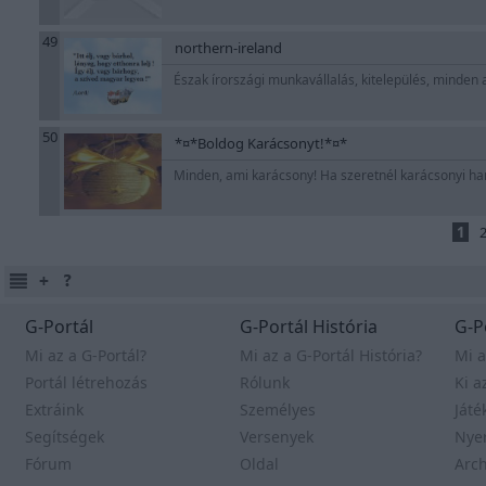
49
northern-ireland
Észak írországi munkavállalás, kitelepülés, minden 
50
*¤*Boldog Karácsonyt!*¤*
Minden, ami karácsony! Ha szeretnél karácsonyi han
1
G-Portál
G-Portál História
G-P
Mi az a G-Portál?
Mi az a G-Portál História?
Mi a
Portál létrehozás
Rólunk
Ki a
Extráink
Személyes
Játé
Segítségek
Versenyek
Nye
Fórum
Oldal
Arc