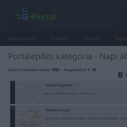
Regisztráció
Portálok
Fórum
Segít
Portálépítés kategória - Napi á
Listázott portálok száma:
1582
- Megjelenítve:
1 - 50.
1
1
forevertogether
ez az oldal pont olyan mint én:)
»
2
Nekem tetszik
Egy olyan utazásra hívlak a képek birodalmába, aho