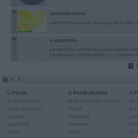
49
ANNARAMI DESIGN
Saját készítésű dizájnok, ingyen vagy pár kreditért.
50
KÓDOSPORTÁL
A PORTÁLÉPÍTÖ-SZÉPÍTÖ KELLÉKEK HONLAPJA! KÓDOK
felszálló képek! CURSOR MÁNIA! Ez is a MARIANN
1
G-Portál
G-Portál História
G-P
Mi az a G-Portál?
Mi az a G-Portál História?
Mi a
Portál létrehozás
Rólunk
Ki a
Extráink
Személyes
Játé
Segítségek
Versenyek
Nye
Fórum
Oldal
Arc