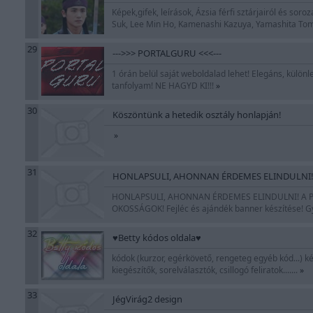
Képek,gifek, leírások, Ázsia férfi sztárjairól és sor
Suk, Lee Min Ho, Kamenashi Kazuya, Yamashita Tom
29
--->>> PORTALGURU <<<---
1 órán belül saját weboldalad lehet! Elegáns, külö
tanfolyam! NE HAGYD KI!!!
»
30
Köszöntünk a hetedik osztály honlapján!
»
31
HONLAPSULI, AHONNAN ÉRDEMES ELINDULNI
HONLAPSULI, AHONNAN ÉRDEMES ELINDULNI! A PO
OKOSSÁGOK! Fejléc és ajándék banner készítése! Gy
32
♥Betty kódos oldala♥
kódok (kurzor, egérkövető, rengeteg egyéb kód...) ké
kiegészítők, sorelválasztók, csillogó feliratok.......
»
33
JégVirág2 design