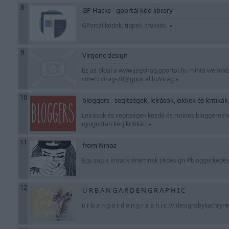
8
GP Hacks - gportál kód library
GPortál kódok, tippek, trükkök.
»
9
Virgonc design
Ez az oldal a www.jegvirag.gportal.hu minta weboldal
cmen: virag-78@gportal.huVirág
»
10
bloggers - segítségek, leírások, cikkek és kritikák
Leírások és segítségek kezdő és rutinos bloggereknek
nyugodtan kérj kritikát!
»
11
from Ninaa
Egy zug a kreatív énemnek {#design #bloggerkedé
12
U R B A N G A R D E N G R A P H I C
u r b a n g a r d e n g r a p h i c /// designsbykathr