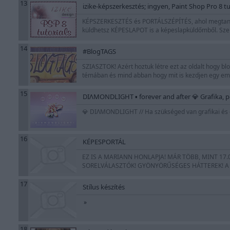
13
izike-képszerkesztés; ingyen, Paint Shop Pro 8
KÉPSZERKESZTÉS és PORTÁLSZÉPÍTÉS, ahol megtanulha
küldhetsz KÉPESLAPOT is a képeslapküldőmből. Szere
14
#BlogTAGS
SZIASZTOK! Azért hoztuk létre ezt az oldalt hogy bl
témában és mind abban hogy mit is kezdjen egy em
15
DIΛMONDLIGHT ▪ forever and after 💎 Grafika, po
💎 DIΛMONDLIGHT // Ha szükséged van grafikai és eg
16
KÉPESPORTÁL
EZ IS A MARIANN HONLAPJA! MÁR TÖBB, MINT 17
SORELVÁLASZTÓK! GYÖNYÖRŰSÉGES HÁTTEREK! A P
17
Stílus készítés
»
18