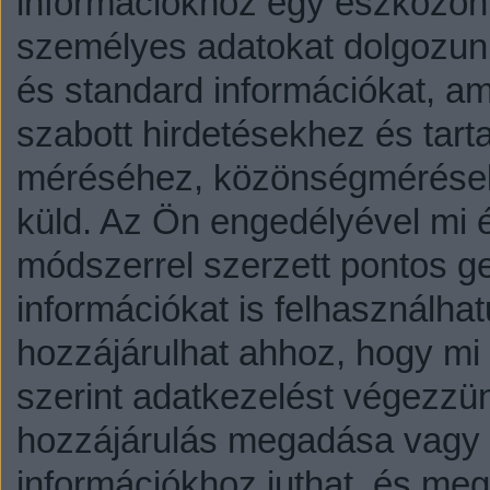
információkhoz egy eszközön,
személyes adatokat dolgozunk
és standard információkat, a
szabott hirdetésekhez és tart
méréséhez, közönségmérésekh
küld.
Az Ön engedélyével mi é
módszerrel szerzett pontos g
információkat is felhasználhat
hozzájárulhat ahhoz, hogy mi é
szerint adatkezelést végezzü
hozzájárulás megadása vagy e
információkhoz juthat, és megv