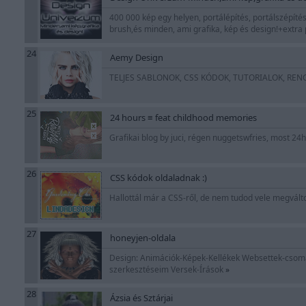
400 000 kép egy helyen, portálépítés, portálszépíté
brush,és minden, ami grafika, kép és design!+ext
24
Aemy Design
TELJES SABLONOK, CSS KÓDOK, TUTORIALOK, RENGE
25
24 hours ≡ feat childhood memories
Grafikai blog by juci, régen nuggetswfries, most 2
26
CSS kódok oldaladnak :)
Hallottál már a CSS-ről, de nem tudod vele megválto
27
honeyjen-oldala
Design: Animációk-Képek-Kellékek Websettek-csomag
szerkesztéseim Versek-Írások
»
28
Ázsia és Sztárjai