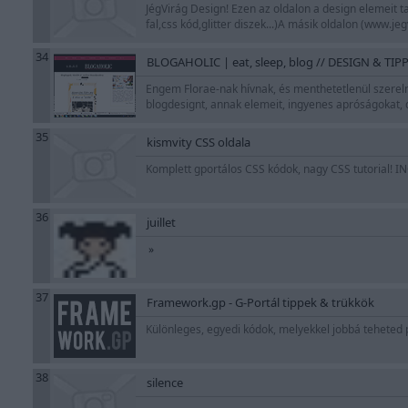
JégVirág Design! Ezen az oldalon a design elemeit 
fal,css kód,glitter diszek...)A másik oldalon (www.j
34
BLOGAHOLIC | eat, sleep, blog // DESIGN & TIP
Engem Florae-nak hívnak, és menthetetlenül szerel
blogdesignt, annak elemeit, ingyenes apróságokat, d
35
kismvity CSS oldala
Komplett gportálos CSS kódok, nagy CSS tutorial! IN
36
juillet
»
37
Framework.gp - G-Portál tippek & trükkök
Különleges, egyedi kódok, melyekkel jobbá teheted
38
silence