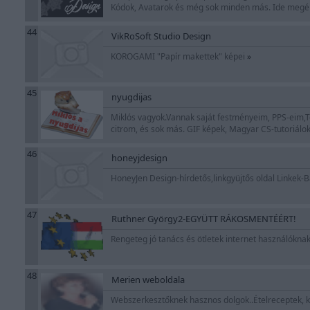
Kódok, Avatarok és még sok minden más. Ide megér
44
VikRoSoft Studio Design
KOROGAMI "Papír makettek" képei
»
45
nyugdijas
Miklós vagyok.Vannak saját festményeim, PPS-eim,T
citrom, és sok más. GIF képek, Magyar CS-tutoriálok
46
honeyjdesign
HoneyJen Design-hírdetős,linkgyüjtős oldal Linke
47
Ruthner György2-EGYÜTT RÁKOSMENTÉÉRT!
Rengeteg jó tanács és ötletek internet használóknak
48
Merien weboldala
Webszerkesztőknek hasznos dolgok..Ételreceptek, 