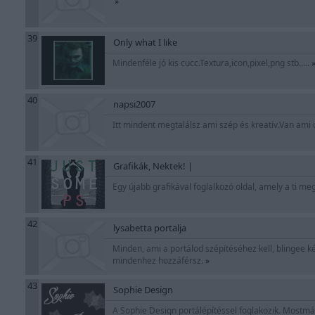
»
39
Only what I like
Mindenféle jó kis cucc.Textura,icon,pixel,png stb.....
40
napsi2007
Itt mindent megtalálsz ami szép és kreatív.Van ami új
41
Grafikák, Nektek! |
Egy újabb grafikával foglalkozó oldal, amely a ti m
42
lysabetta portalja
Minden, ami a portálod szépítéséhez kell, blingee ké
mindenhez hozzáférsz.
»
43
Sophie Design
A Sophie Design portálépítéssel foglakozik. Mostmár