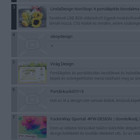
3
LindaDesign NonStop! A portálépítés birodalma
Facebook LIKE BOX oldaladra!!! Egyedi modulstílu
témák hozzá. CSS kódok és minden, amire szüksége
4
sikoydesign
»
5
Virág Design
Portálépítés és portáldíszítés kezdőknek és haladókn
képek és szövegek!Külön menü található meg az ün
6
Portál-kuckó!!!!<3
Hali ez itt a design-site vannak kódok, leírások,k
7
FuckinWay Gportál -#FW-DESIGN :: Gondolkodj, h
Ezen az oldalon leírásokat találsz különféle dolgokról
design kellékelet és további ötleteket stb.. Ez az 