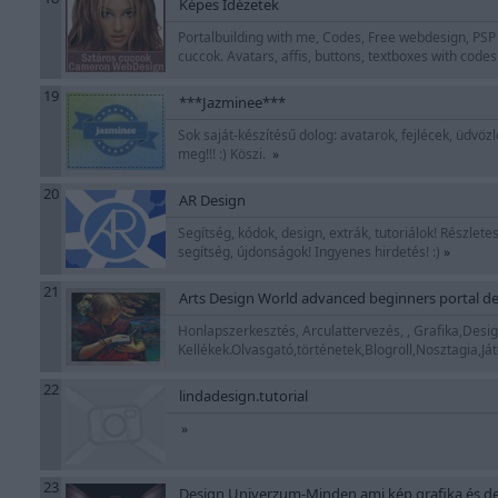
Képes Idézetek
Portalbuilding with me, Codes, Free webdesign, PSP 
cuccok. Avatars, affis, buttons, textboxes with cod
19
***Jazminee***
Sok saját-készítésű dolog: avatarok, fejlécek, üdv
meg!!! :) Köszi.
»
20
AR Design
Segítség, kódok, design, extrák, tutoriálok! Részle
segítség, újdonságok! Ingyenes hirdetés! :)
»
21
Arts Design World advanced beginners portal de
Honlapszerkesztés, Arculattervezés, , Grafika,Desig
Kellékek.Olvasgató,történetek,Blogroll,Nosztagia,J
22
lindadesign.tutorial
»
23
Design Univerzum-Minden,ami kép,grafika és des