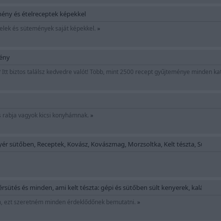
ény és ételreceptek képekkel
ételek és sütemények saját képekkel.
»
mény
 Itt biztos találsz kedvedre valót! Több, mint 2500 recept gyűjteménye minden ka
 rabja vagyok kicsi konyhámnak.
»
ér sütőben, Receptek, Kovász, Kovászmag, Morzsoltka, Kelt tészta, Sütem
yérsütés és minden, ami kelt tészta: gépi és sütőben sült kenyerek, kalácso
m, ezt szeretném minden érdeklődőnek bemutatni.
»