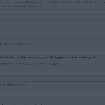
udó és főzni tanuló! Itt sok hasznos kipróbált és finom receptet találhatsz és ha
 Szandi! Jó szórakozást kívánok!
»
i látogass az oldalamra.
»
r, kelt tészta, sütemény, étel, receptek, tupperware edényekkel, eszközökke
, kelt tészta, sütemény, étel, befőzés, receptek
»
i humorral körítve.
»
g