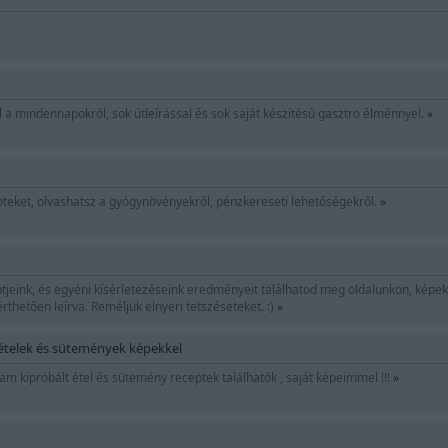
 a mindennapokról, sok útleírással és sok saját készítésű gasztro élménnyel.
»
teket, olvashatsz a gyógynövényekről, pénzkereseti lehetőségekről.
»
tjeink, és egyéni kísérletezéseink eredményeit találhatod meg oldalunkon, képekke
rthetően leírva. Reméljük elnyeri tetszéseteket. :)
»
ételek és sütemények képekkel
am kipróbált étel és sütemény receptek találhatók , saját képeimmel !!!
»