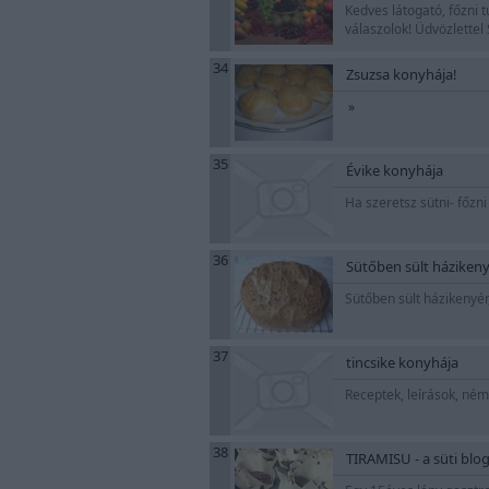
Kedves látogató, főzni t
válaszolok! Üdvözlettel
34
Zsuzsa konyhája!
»
35
Évike konyhája
Ha szeretsz sütni- főzn
36
Sütőben sült házikenyé
Sütőben sült házikenyér
37
tincsike konyhája
Receptek, leírások, ném
38
TIRAMISU - a süti blo