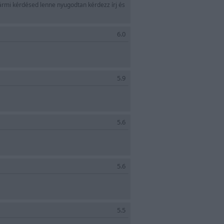
 bármi kérdésed lenne nyugodtan kérdezz írj és
6.0
5.9
l
5.6
5.6
5.5