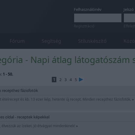
Felhasználónév
Jelszó
Regisztráció
Elfelej
Fórum
Segítség
Stíluskészítő
Közö
gória - Napi átlag látogatószám s
e:
1 - 50.
1
2
3
4
5
 recepthez fázisfotók
 ételrecept és kb. 13 ezer kép, hetente új recept. Minden recepthez fázisfotók.
»
s oldal - receptek képekkel
 élvezzük az ízeket. Jó étvágyat mindenkinek!
»