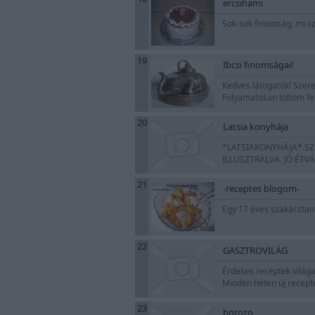
ercsihami
Sok-sok finomság, mi s
19
Ibcsi finomságai!
Kedves látogatók! Szer
Folyamatosan töltöm fel
20
Latsia konyhája
*LATSIAKONYHÁJA* SZ
ILLUSZTRÁLVA. JÓ ÉTV
21
-receptes blogom-
Egy 17 éves szakácstanu
22
GASZTROVILÁG
Érdekes receptek világa
Minden héten új recept
23
borozo