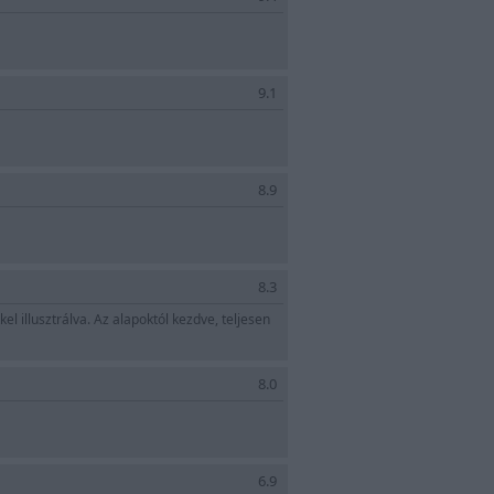
9.1
8.9
8.3
l illusztrálva. Az alapoktól kezdve, teljesen
8.0
6.9