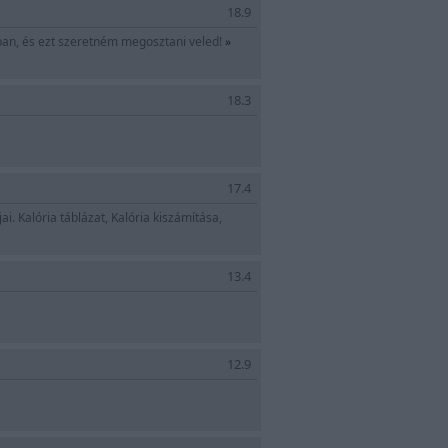
18.9
ában, és ezt szeretném megosztani veled!
»
18.3
17.4
 Kalória táblázat, Kalória kiszámítása,
13.4
12.9