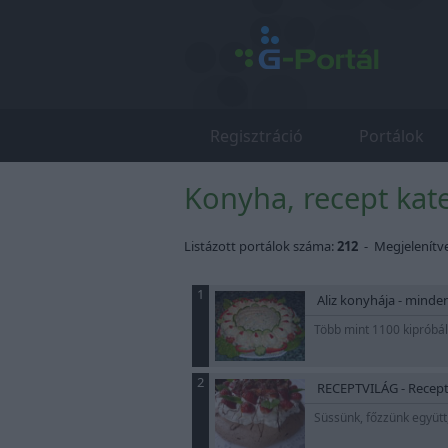
Regisztráció
Portálok
Konyha, recept kate
Listázott portálok száma:
212
- Megjelenítv
1
Aliz konyhája - minden
Több mint 1100 kipróbált
2
RECEPTVILÁG - Recepte
Süssünk, főzzünk együtt,