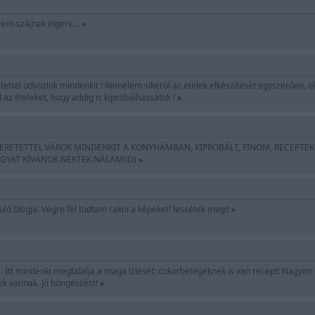
zem-szájnak ingere...
»
etettel üdvözlök mindenkit ! Remélem sikerül az ételek elkészítését egyszerűen
 az ételeket, hogy addig is kipróbálhassátok !
»
ERETETTEL VÁROK MINDENKIT A KONYHÁMBAN, KIPRÓBÁLT, FINOM, RECEPTEKK
ÁGYAT KÍVÁNOK NEKTEK NÁLAM!:O)
»
ló blogja. Végre fel tudtam rakni a képeket! lessétek meg!!
»
. Itt mindenki megtalálja a maga ízlését: cukorbetegeknek is van recept! Nagyon s
ek vannak. Jó böngészést!
»