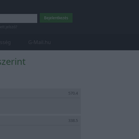
tett jelszó?
sség
G-Mail.hu
zerint
570.4
338.5