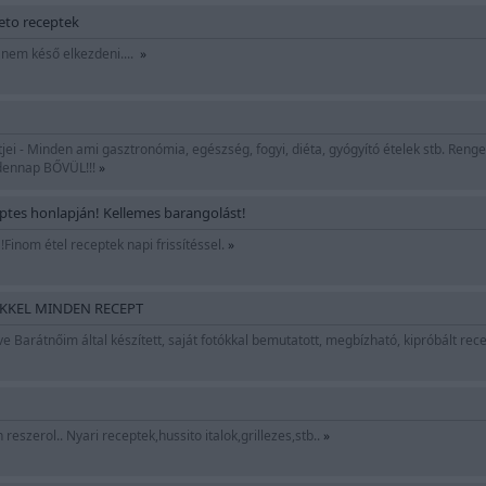
keto receptek
 nem késő elkezdeni....
»
tjei - Minden ami gasztronómia, egészség, fogyi, diéta, gyógyító ételek stb. Reng
ndennap BŐVÜL!!!
»
eptes honlapján! Kellemes barangolást!
!Finom étel receptek napi frissítéssel.
»
EKKEL MINDEN RECEPT
e Barátnőim által készített, saját fotókkal bemutatott, megbízható, kipróbált recept
reszerol.. Nyari receptek,hussito italok,grillezes,stb..
»