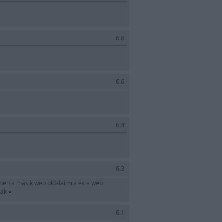
6.8
6.6
6.4
6.3
Innen a másik web oldalaimra és a web
rlak
»
6.1