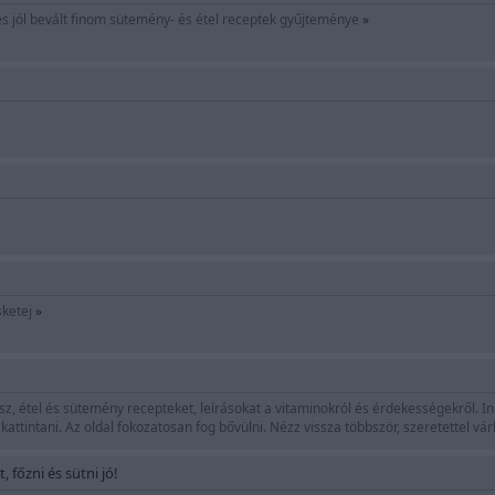
és jól bevált finom sütemény- és étel receptek gyűjteménye
»
sketej
»
sz, étel és sütemény recepteket, leírásokat a vitaminokról és érdekességekről. 
attintani. Az oldal fokozatosan fog bővülni. Nézz vissza többször, szeretettel vá
 főzni és sütni jó!