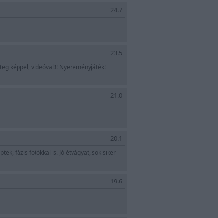
24.7
23.5
eteg képpel, videóval!!! Nyereményjáték!
21.0
20.1
ek, fázis fotókkal is. Jó étvágyat, sok siker
19.6