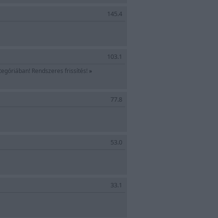
145.4
103.1
tegóriában! Rendszeres frissítés!
»
77.8
ény
53.0
k és péksütemények, receptek
33.1