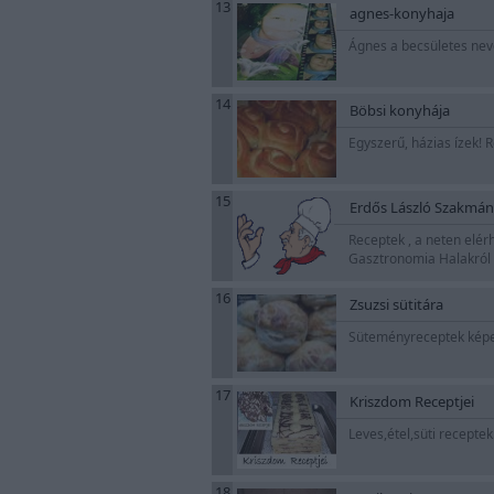
13
agnes-konyhaja
Ágnes a becsületes neve
14
Böbsi konyhája
Egyszerű, házias ízek! R
15
Erdős László Szakmán
Receptek , a neten elér
Gasztronomia Halakról 
16
Zsuzsi sütitára
Süteményreceptek képekk
17
Kriszdom Receptjei
Leves,étel,süti recepte
18