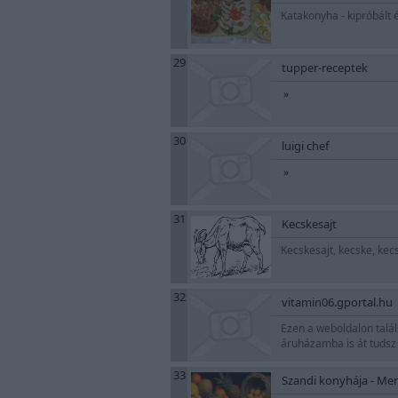
Katakonyha - kipróbált 
29
tupper-receptek
»
30
luigi chef
»
31
Kecskesajt
Kecskesajt, kecske, kec
32
vitamin06.gportal.hu
Ezen a weboldalon talál
áruházamba is át tudsz k
33
Szandi konyhája - Mert,