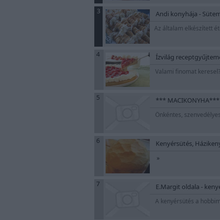
3
Andi konyhája - Sütem
Az általam elkészített 
4
Ízvilág receptgyűjte
Valami finomat keresel?
5
*** MACIKONYHA***
Önkéntes, szenvedélyes
6
Kenyérsütés, Házikeny
»
7
E.Margit oldala - ken
A kenyérsütés a hobbi