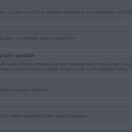
m. Szeretek sütni-főzni, új recepteket kipróbálni. Az-az tevékenykedni a konyh
eceptek, sok-sok képpel, gyakori frissítéssel!!
»
y Gastro weboldala
hető Szakácskönyvek, Élménybeszámolók Higegtálak képei Szakács szakma nagyjai.
átfogó ismertető Étkezési szokások, Mongolia, Erdős László weboldala Siófok
»
el!!!! Folyamatos feltöltés!
»
k.Sütés nélküli sütik,gluténmentes receptek képekkel.
»