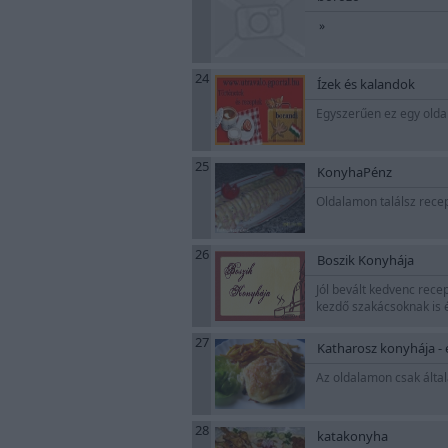
»
24
Ízek és kalandok
Egyszerűen ez egy oldal
25
KonyhaPénz
Oldalamon találsz recep
26
Boszik Konyhája
Jól bevált kedvenc recep
kezdő szakácsoknak is é
27
Katharosz konyhája - 
Az oldalamon csak által
28
katakonyha