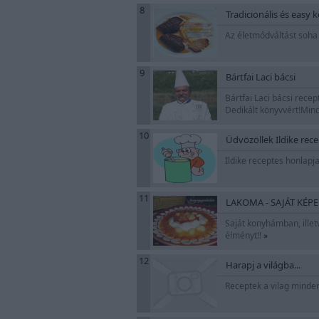
8
Tradicionális és easy 
Az életmódváltást soha
9
Bártfai Laci bácsi
Bártfai Laci bácsi recep
Dedikált könyvvért!Mi
10
Üdvözöllek Ildike rec
Ildike receptes honlapja
11
LAKOMA - SAJÁT KÉP
Saját konyhámban, illetv
élményt!!
»
12
Harapj a világba...
Receptek a vilag minden 