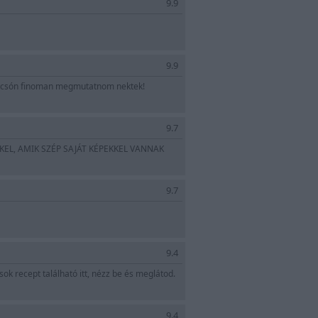
9.9
9.9
, olcsón finoman megmutatnom nektek!
9.7
EL, AMIK SZÉP SAJÁT KÉPEKKEL VANNAK
9.7
9.4
ok recept található itt, nézz be és meglátod.
9.4