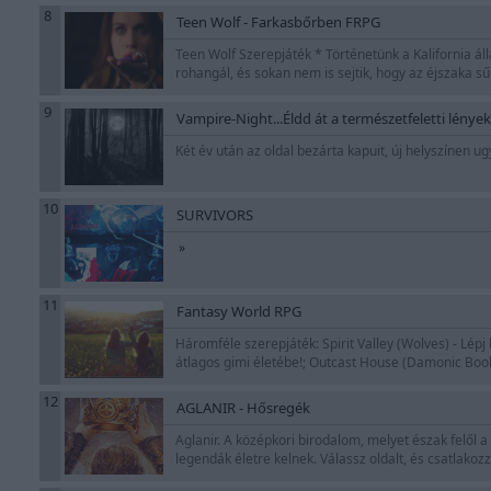
8
Teen Wolf - Farkasbőrben FRPG
Teen Wolf Szerepjáték * Történetünk a Kalifornia á
rohangál, és sokan nem is sejtik, hogy az éjszaka sű
9
Vampire-Night...Éldd át a természetfeletti lények
Két év után az oldal bezárta kapuit, új helyszínen 
10
SURVIVORS
»
11
Fantasy World RPG
Háromféle szerepjáték: Spirit Valley (Wolves) - Lép
átlagos gimi életébe!; Outcast House (Damonic Books
12
AGLANIR - Hősregék
Aglanir. A középkori birodalom, melyet észak felől a
legendák életre kelnek. Válassz oldalt, és csatlakoz