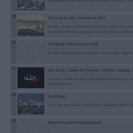
Szeretnéd megismerni a vérmacskák városát? Csat
39
The Pink Studio - Újratöltve 2015
Énekes, producer, dalszerző, táncos, zenész! Szeretn
közül! Mindennek a gyönyörű Los Angeles ad otthont
40
The Magic Water Is Our King
A világ megváltozott, nem olyan, mint régen. Segíts
41
Our Song | Game of Thrones / ASOIAF roleplay 
A trónért vívott küzdelem folytatódik Westeroson. A
Királyságban.
»
42
San Diego
Itt az élet nem olyan, amilyennek képzeled. Miért?
43
Rainholm-Islandi Mágusképző
»