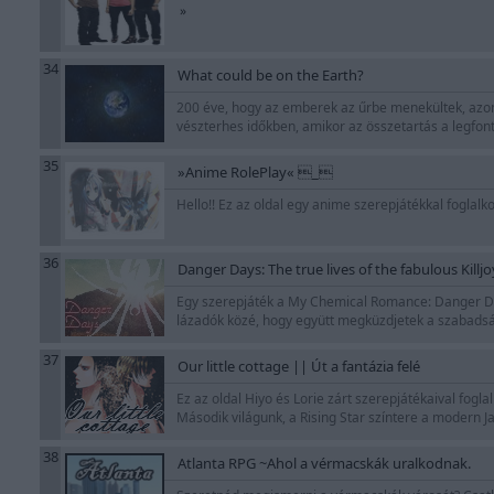
»
34
What could be on the Earth?
200 éve, hogy az emberek az űrbe menekültek, azonb
vészterhes időkben, amikor az összetartás a legfont
35
»Anime RolePlay« _
Hello!! Ez az oldal egy anime szerepjátékkal foglalk
36
Danger Days: The true lives of the fabulous Killjo
Egy szerepjáték a My Chemical Romance: Danger Day
lázadók közé, hogy együtt megküzdjetek a szabadság
37
Our little cottage || Út a fantázia felé
Ez az oldal Hiyo és Lorie zárt szerepjátékaival fogla
Második világunk, a Rising Star színtere a modern J
38
Atlanta RPG ~Ahol a vérmacskák uralkodnak.