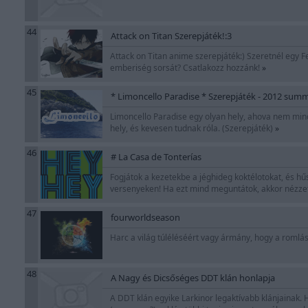
44
Attack on Titan Szerepjáték!:3
Attack on Titan anime szerepjáték:) Szeretnél egy Fe
emberiség sorsát? Csatlakozz hozzánk!
»
45
* Limoncello Paradise * Szerepjáték - 2012 sum
Limoncello Paradise egy olyan hely, ahova nem min
hely, és kevesen tudnak róla. (Szerepjáték)
»
46
# La Casa de Tonterías
Fogjátok a kezetekbe a jéghideg koktélotokat, és hűsö
versenyeken! Ha ezt mind meguntátok, akkor nézzet
47
fourworldseason
Harc a világ túléléséért vagy ármány, hogy a romlá
48
A Nagy és Dicsőséges DDT klán honlapja
A DDT klán egyike Larkinor legaktívabb klánjainak. 