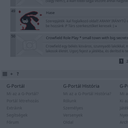
(vagy nem?), a klán többi tagja viszont annál nagyob
49
Hase
Szerepjáték -kal foglalkozó oldal!! ARANY IRÁNYTŰ c.
be hozzánk :P Társ szerkesztőket keresek :)
»
50
Crowfield Role Play * small town with big secret
Crowfield egy békés kisváros, szunnyadó lakókkal, nyu
lakosok életét. Ugorj fejest a játékba, és derítsd ki t
1
G-Portál
G-Portál História
G-P
Mi az a G-Portál?
Mi az a G-Portál História?
Mi a
Portál létrehozás
Rólunk
Ki a
Extráink
Személyes
Játé
Segítségek
Versenyek
Nye
Fórum
Oldal
Arc