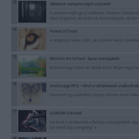
13
Albitana~vampire-night visszatér
A vampire-night.gp új székhelye. Kedvenc falkánk egy
őket? Angyalok, vérfarkasok, boszorkányok, vámpír
14
Forest of Souls
A rengeteg mélye sötét...de a benne lakók szándékai
15
Moorim Art School - kpop szerepjáték
Kíváncsi vagy milyen az idolok élete? Milyen egysze
16
Anchorage RPG ~ Ahol a vérfarkasok uralkodnak
Szeretnél egy alakváltós szerep részese lenni? Akkor
17
GONDIR Üdvözlő
Ha kicsit is érdekelnek a fantasy szerepjátékok, egy 
hát veled zúg a hegység!"
»
18