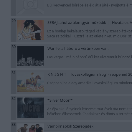
Búj kedvenced bőrébe és éld át a játék nyújtotta é
29
SEBAJ, ahol az álomgyár működik || Hivatalos
Ez a honlap bekalauzol téged két lány szerepjátékos
Saca rajzokkal illusztrálja az ötleteinket, míg Dór
30
Warlife, a háború a vérünkben van.
Las Vegas utcáin háború dúl két elvetemült bűnöző k
31
K N I G H T___lovaskollégium [rpg] - reopened 2
Csöppenj bele egy amerikai lovaskollégium minden
32
*Silver Moon*
Az éjszaka lényeinek létezése már évek óta nem tito
békében élhessenek. Csatlakozz és dönts a természe
33
Vámpírnaplók Szerepjáték