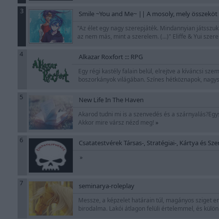
3
Smile ~You and Me~ || A mosoly, mely összeköt 
"Az élet egy nagy szerepjáték. Mindannyian játsszuk 
az nem más, mint a szerelem. (...)" Eliffe & Yui sze
4
Alkazar Roxfort ::: RPG
Egy régi kastély falain belül, elrejtve a kíváncsi s
boszorkányok világában. Színes hétköznapok, nagy
5
New Life In The Haven
Akarod tudni mi is a szenvedés és a szárnyalás?Egys
Akkor mire vársz nézd meg!
»
6
Csatatestvérek Társas-, Stratégiai-, Kártya és Sz
»
7
seminarya-roleplay
Messze, a képzelet határain túl, magányos sziget em
birodalma. Lakói átlagon felüli értelemmel, és kül