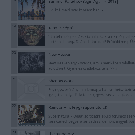
Summer Paradise~Begin Again~|2018|
Éld át álmaid nyarát Miamiban!
»
19
Tanonc Képző
Itt a tehetséges diákok tanulnak akiknek még fejles
történnek meg.. Talán ide tartozol? Próbáld meg! Új
20
New Heaven
New Heaven egy kisváros, ami Amerikában található
ad otthont. Gyere és csatlakozz te is! >>
»
21
Shadow World
Egy egyszerű lány mindennapjaiba nyerhetsz betekin
igen, itt a helyed! Ha tetszik, gyere vissza legközeleb
22
Raindor Hills Frpg (Supernatural)
Supernatural - Odaát sorozatra épülő fórumos szere
karaktered. Legyél akár vadász, démon, angyal, bo
23
the purgatory.