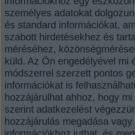
információkhoz egy eszközön,
személyes adatokat dolgozunk
és standard információkat, a
szabott hirdetésekhez és tart
méréséhez, közönségmérésekh
küld.
Az Ön engedélyével mi é
módszerrel szerzett pontos g
információkat is felhasználhat
hozzájárulhat ahhoz, hogy mi é
szerint adatkezelést végezzü
hozzájárulás megadása vagy e
információkhoz juthat, és megv