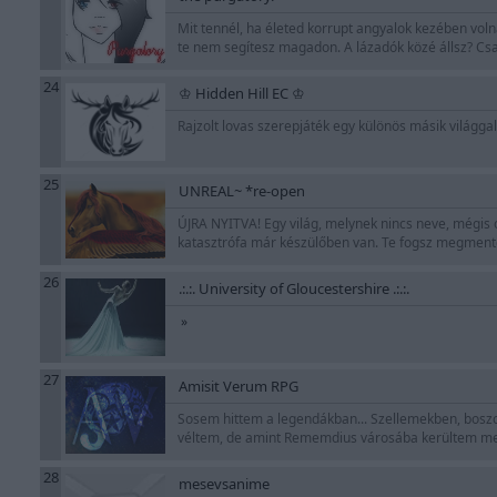
Mit tennél, ha életed korrupt angyalok kezében voln
te nem segítesz magadon. A lázadók közé állsz? Csak
24
♔ Hidden Hill EC ♔
Rajzolt lovas szerepjáték egy különös másik világga
25
UNREAL~ *re-open
ÚJRA NYITVA! Egy világ, melynek nincs neve, mégis o
katasztrófa már készülőben van. Te fogsz megment
26
.:.:. University of Gloucestershire .:.:.
»
27
Amisit Verum RPG
Sosem hittem a legendákban... Szellemekben, bosz
véltem, de amint Rememdius városába kerültem megvá
28
mesevsanime