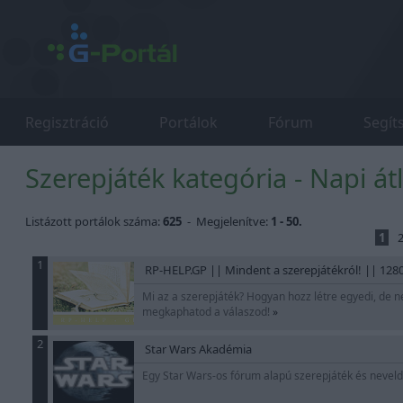
Regisztráció
Portálok
Fórum
Segít
Szerepjáték kategória - Napi át
Listázott portálok száma:
625
- Megjelenítve:
1 - 50.
1
1
RP-HELP.GP || Mindent a szerepjátékról! || 1280
Mi az a szerepjáték? Hogyan hozz létre egyedi, de 
megkaphatod a válaszod!
»
2
Star Wars Akadémia
Egy Star Wars-os fórum alapú szerepjáték és nevelde j