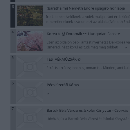
3
(Baráthalmi) Németh Endre újságíró honlapja
Irodalomkedvelőknek, a vidék múltja iránt érdeklőd
ismeretleneknek szánom ezt az oldalt. (Németh En
4
Korea 세상 Doramák ~~ Hungarian Fansite
Ezen az oldalon bepillantást nyerhetsz Dél-Korea va
ismered, nézz körül és tudj meg még többet!~~~
»
5
TESTVÉRMÚZSÁK ©
Erről is arról is; innen is, onnan is... Minden, ami kul
6
Pécsi Szeráfi Kórus
»
7
Bartók Béla Városi és Iskolai Könyvtár - Csorvás
Üdvözöljük a Bartók Béla Városi és Iskolai Könyvtár 