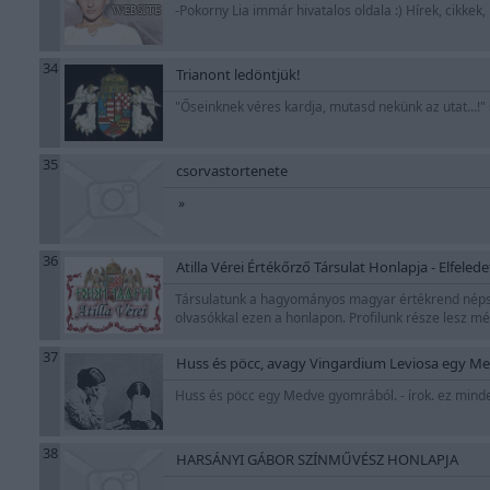
-Pokorny Lia immár hivatalos oldala :) Hírek, cikke
34
Trianont ledöntjük!
"Őseinknek véres kardja, mutasd nekünk az utat...!"
35
csorvastortenete
»
36
Atilla Vérei Értékőrző Társulat Honlapja - Elfel
Társulatunk a hagyományos magyar értékrend népszer
olvasókkal ezen a honlapon. Profilunk része lesz 
37
Huss és pöcc, avagy Vingardium Leviosa egy M
Huss és pöcc egy Medve gyomrából. - írok. ez mind
38
HARSÁNYI GÁBOR SZÍNMŰVÉSZ HONLAPJA