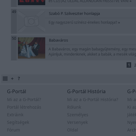
és CD) (AZ OLDAL ÁLLANDÓAN FRISSÍTVE VAN!
»
49
Szabó P. Szilveszter honlapja
Egy nagyszerű színész-énekes honlapja!!
»
50
Babaváros
A Babaváros, egy magán babagyűjtemény, egy mesevi
Ajánljuk, mindenkinek, akiket a babák, a mesék vil
1
G-Portál
G-Portál História
G-P
Mi az a G-Portál?
Mi az a G-Portál História?
Mi a
Portál létrehozás
Rólunk
Ki a
Extráink
Személyes
Játé
Segítségek
Versenyek
Nye
Fórum
Oldal
Arc