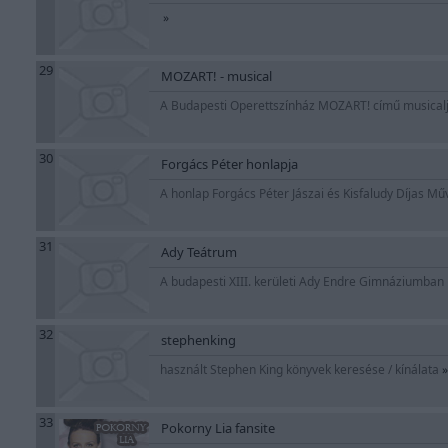
»
29
MOZART! - musical
A Budapesti Operettszínház MOZART! című musicalj
30
Forgács Péter honlapja
A honlap Forgács Péter Jászai és Kisfaludy Díjas Mű
31
Ady Teátrum
A budapesti XIII. kerületi Ady Endre Gimnáziumban
32
stephenking
használt Stephen King könyvek keresése / kínálata
»
33
Pokorny Lia fansite