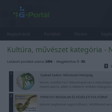
Regisztráció
Portálok
Fórum
Segít
Kultúra, művészet kategória - 
Listázott portálok száma:
2494
- Megjelenítve:
1 - 50.
1
1
Szabad Szalon- Művészeti Netújság
Verset, novellát írsz? Véleményed van a világ dolgai
olvasni akarsz, akkor is többezer érdekes bejegyzés
2
PIPAFÜST IRODALMI ÉS KÖZÉLETI FOLYÓIRAT
Nálunk meghívóval regisztrálhatsz, feltöltheted ve