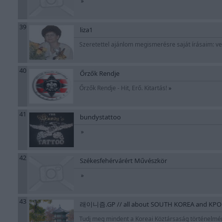
»
39
liza1
Szeretettel ajánlom megismerésre saját írásaim: ver
40
Őrzők Rendje
Őrzők Rendje - Hit, Erő. Kitartás!
»
41
bundystattoo
»
42
Székesfehérvárért Művészkör
»
43
래이니즘.GP // all about SOUTH KOREA and KPOP
Tudj meg mindent a Koreai Köztársaság történelmérő