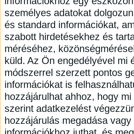
információkhoz egy eszközön,
személyes adatokat dolgozunk
és standard információkat, a
szabott hirdetésekhez és tart
méréséhez, közönségmérésekh
küld.
Az Ön engedélyével mi é
módszerrel szerzett pontos g
információkat is felhasználhat
hozzájárulhat ahhoz, hogy mi é
szerint adatkezelést végezzü
hozzájárulás megadása vagy e
információkhoz juthat, és megv