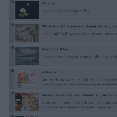
13
titoktuz
Egy kis izelítő érzésvilágomból.
»
14
3D-s Anaglif fotók, panorámaképek, Nyíregyháza
3D-s Anaglif fotók.Nyíregyháza, Nyírbátor szobrai 
15
Szandy's artblog
Kovács Alexandra vagyok. Itt megtalálhatod a rajza
16
mybookclub
Üdvözöllek a MYBOOKCLUB oldalon, ami könyvekkel f
olvasok éppen; és persze milyen könyvek érdekeln
17
Verselő - Szerelmes vers. Születésnapi, névnapi 
Az interneten "koma" néven olvashatók írásaim. Most
itt? Vers rengeteg témában (szerelem, fájdalom, ör
18