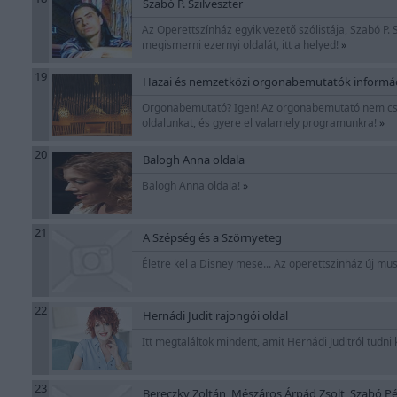
Szabó P. Szilveszter
Az Operettszínház egyik vezető szólistája, Szabó P. 
megismerni ezernyi oldalát, itt a helyed!
»
19
Hazai és nemzetközi orgonabemutatók informáci
Orgonabemutató? Igen! Az orgonabemutató nem csak
oldalunkat, és gyere el valamely programunkra!
»
20
Balogh Anna oldala
Balogh Anna oldala!
»
21
A Szépség és a Szörnyeteg
Életre kel a Disney mese... Az operettszinház új mu
22
Hernádi Judit rajongói oldal
Itt megtaláltok mindent, amit Hernádi Juditról tudni
23
Bereczky Zoltán, Mészáros Árpád Zsolt, Szabó Pét