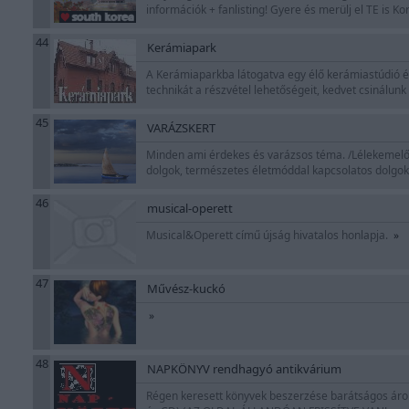
információk + fanlisting! Gyere és merülj el TE is K
44
Kerámiapark
A Kerámiaparkba látogatva egy élő kerámiastúdió és
technikát a részvétel lehetőségeit, kedvet csinálunk
45
VARÁZSKERT
Minden ami érdekes és varázsos téma. /Lélekemelő
dolgok, természetes életmóddal kapcsolatos dolgo
46
musical-operett
Musical&Operett című újság hivatalos honlapja.
»
47
Művész-kuckó
»
48
NAPKÖNYV rendhagyó antikvárium
Régen keresett könyvek beszerzése barátságos áron, 