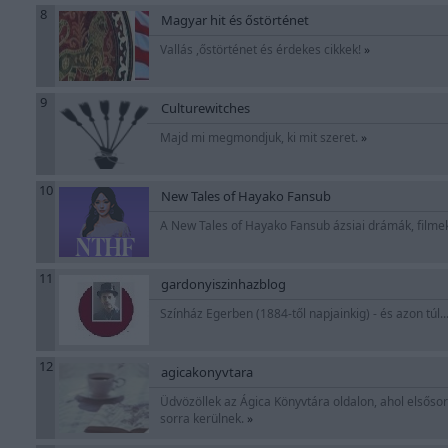
8
Magyar hit és őstörténet
Vallás ,őstörténet és érdekes cikkek!
»
9
Culturewitches
Majd mi megmondjuk, ki mit szeret.
»
10
New Tales of Hayako Fansub
A New Tales of Hayako Fansub ázsiai drámák, filmek
11
gardonyiszinhazblog
Színház Egerben (1884-től napjainkig) - és azon túl..
12
agicakonyvtara
Üdvözöllek az Ágica Könyvtára oldalon, ahol elsős
sorra kerülnek.
»