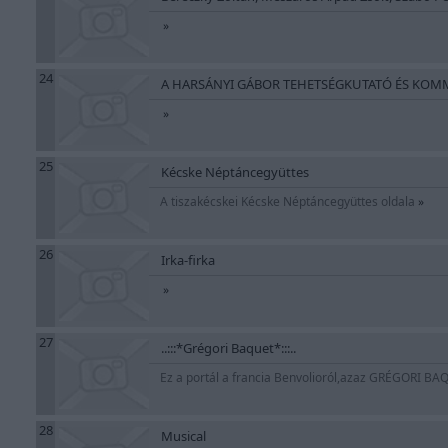
»
24
A HARSÁNYI GÁBOR TEHETSÉGKUTATÓ ÉS KOMM
»
25
Kécske Néptáncegyüttes
A tiszakécskei Kécske Néptáncegyüttes oldala
»
26
Irka-firka
»
27
..:::*Grégori Baquet*:::..
Ez a portál a francia Benvolioról,azaz GRÉGORI BA
28
Musical