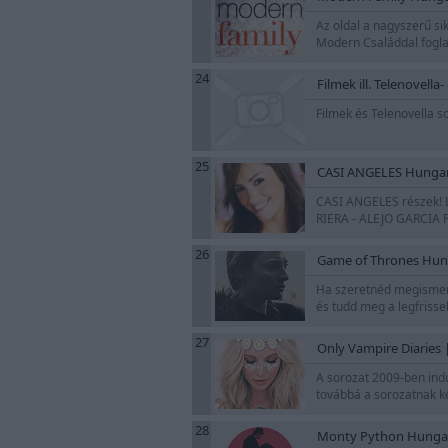
Az oldal a nagyszerű si
Modern Családdal fogla
24
Filmek ill. Telenovella
Filmek és Telenovella s
25
CASI ANGELES Hungary 
CASI ANGELES részek!
RIERA - ALEJO GARCIA
26
Game of Thrones Hun
Ha szeretnéd megismerni
és tudd meg a legfrisse
27
Only Vampire Diaries 
A sorozat 2009-ben indu
továbbá a sorozatnak két
28
Monty Python Hunga