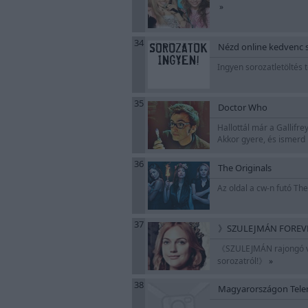
»
34
Nézd online kedvenc s
Ingyen sorozatletöltés
35
Doctor Who
Hallottál már a Gallifr
Akkor gyere, és ismerd m
36
The Originals
Az oldal a cw-n futó The
37
》SZULEJMÁN FOREVER《
《SZULEJMÁN rajongó vag
sorozatról!》
»
38
Magyarországon Tele