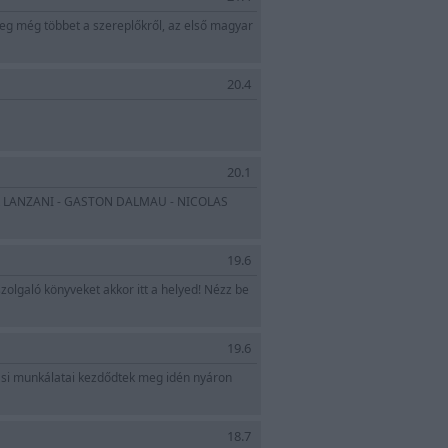
meg még többet a szereplőkről, az első magyar
20.4
20.1
ER LANZANI - GASTON DALMAU - NICOLAS
19.6
olgaló könyveket akkor itt a helyed! Nézz be
19.6
tási munkálatai kezdődtek meg idén nyáron
18.7