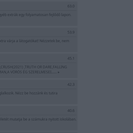
63.0
egyéb extrák egy folyamatosan fejlődő lapon.
kak.hu
53.9
extra várja a látogatókat! Nézzetek be, nem
45.1
TH,CRUSH(2021) ,TRUTH OR DARE,FALLING
N,A VÖRÖS ÉG SZERELMESEI......
»
42.3
alkozik. Nézz be hozzánk és tutira
40.6
életét mutatja be a számukra nyitott iskolában.