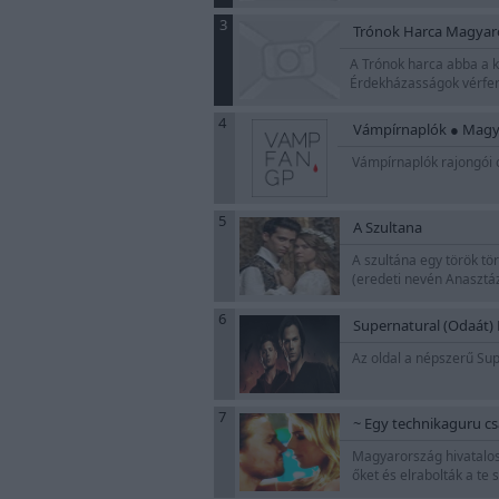
3
Trónok Harca Magyaro
A Trónok harca abba a ko
Érdekházasságok vérfertő
4
Vámpírnaplók ● Magya
Vámpírnaplók rajongói o
5
A Szultana
A szultána egy török tö
(eredeti nevén Anasztáz
6
Supernatural (Odaát)
Az oldal a népszerű Sup
7
~ Egy technikaguru cs
Magyarország hivatalos O
őket és elrabolták a te 