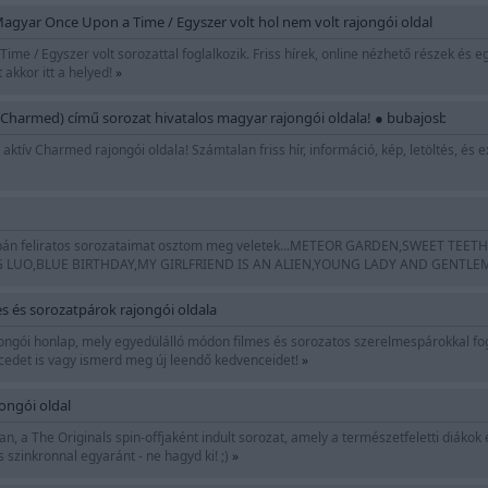
yar Once Upon a Time / Egyszer volt hol nem volt rajongói oldal
ime / Egyszer volt sorozattal foglalkozik. Friss hírek, online nézhető részek és 
 akkor itt a helyed!
»
(Charmed) című sorozat hivatalos magyar rajongói oldala! ● bubajosboszor
ktív Charmed rajongói oldala! Számtalan friss hír, információ, kép, letöltés, és 
japán feliratos sorozataimat osztom meg veletek...METEOR GARDEN,SWEET TEE
 LUO,BLUE BIRTHDAY,MY GIRLFRIEND IS AN ALIEN,YOUNG LADY AND GENTLEMA
es és sorozatpárok rajongói oldala
ngói honlap, mely egyedülálló módon filmes és sorozatos szerelmespárokkal fogl
cedet is vagy ismerd meg új leendő kedvenceidet!
»
ongói oldal
, a The Originals spin-offjaként indult sorozat, amely a természetfeletti diákok 
és szinkronnal egyaránt - ne hagyd ki! ;)
»