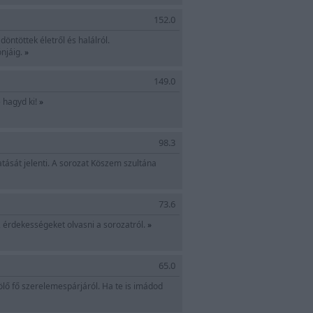
s
152.0
öntöttek életről és halálról.
ónjáig.
»
149.0
 hagyd ki!
»
98.3
tását jelenti. A sorozat Köszem szultána
73.6
t, érdekességeket olvasni a sorozatról.
»
65.0
völő fő szerelemespárjáról. Ha te is imádod