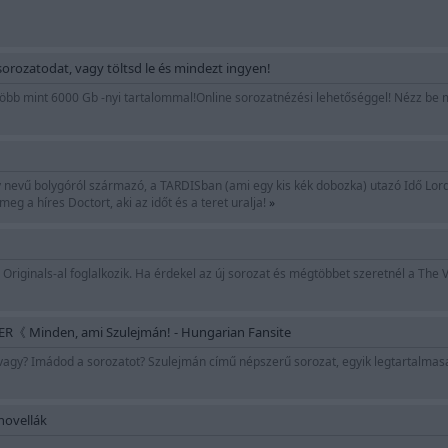
orozatodat, vagy töltsd le és mindezt ingyen!
 több mint 6000 Gb -nyi tartalommal!Online sorozatnézési lehetőséggel! Nézz be
ey nevű bolygóról származó, a TARDISban (ami egy kis kék dobozka) utazó Idő Lor
eg a híres Doctort, aki az időt és a teret uralja!
»
 Originals-al foglalkozik. Ha érdekel az új sorozat és mégtöbbet szeretnél a The V
 Minden, ami Szulejmán! - Hungarian Fansite
y? Imádod a sorozatot? Szulejmán című népszerű sorozat, egyik legtartalmasa
novellák