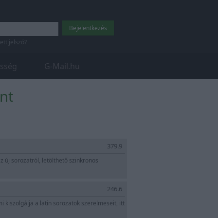
tett jelszó?
sség
G-Mail.hu
nt
orra Legendája
379.9
új sorozatról, letölthető szinkronos
246.6
kiszolgálja a latin sorozatok szerelmeseit, itt