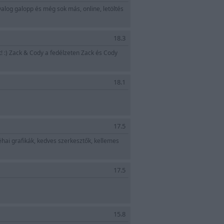
alog galopp és még sok más, online, letöltés
18.3
t! :) Zack & Cody a fedélzeten Zack és Cody
18.1
17.5
éhai grafikák, kedves szerkesztők, kellemes
17.5
15.8