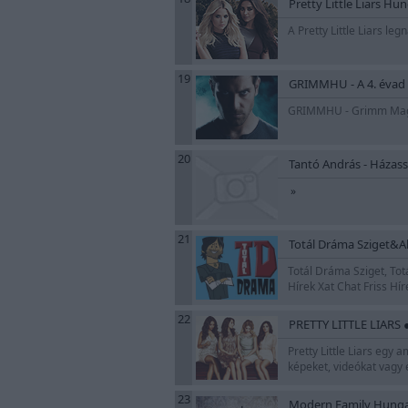
Pretty Little Liars Hu
A Pretty Little Liars le
19
GRIMMHU - A 4. évad ú
GRIMMHU - Grimm Magya
20
Tantó András - Házass
»
21
Totál Dráma Sziget&Ak
Totál Dráma Sziget, Tot
Hírek Xat Chat Friss H
22
PRETTY LITTLE LIARS 
Pretty Little Liars egy
képeket, videókat vagy 
23
Modern Family Hunga