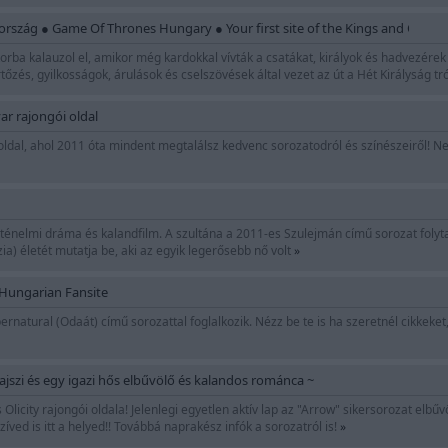
rszág ● Game Of Thrones Hungary ● Your first site of the Kings and Queen
rba kalauzol el, amikor még kardokkal vívták a csatákat, királyok és hadvezérek d
zés, gyilkosságok, árulások és cselszövések által vezet az út a Hét Királyság tr
r rajongói oldal
ldal, ahol 2011 óta mindent megtalálsz kedvenc sorozatodról és színészeiről! Ne
rténelmi dráma és kalandfilm. A szultána a 2011-es Szulejmán című sorozat folyta
ia) életét mutatja be, aki az egyik legerősebb nő volt
»
 Hungarian Fansite
ernatural (Odaát) című sorozattal foglalkozik. Nézz be te is ha szeretnél cikkeke
ajszi és egy igazi hős elbűvölő és kalandos románca ~
licity rajongói oldala! Jelenlegi egyetlen aktív lap az "Arrow" sikersorozat elbű
szíved is itt a helyed!! Továbbá naprakész infók a sorozatról is!
»