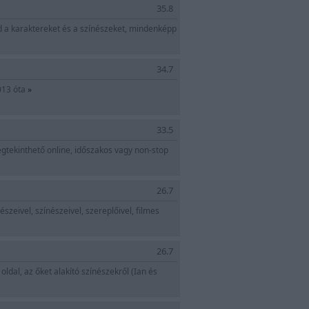
35.8
d a karaktereket és a színészeket, mindenképp
34.7
2013 óta
»
33.5
tekinthető online, időszakos vagy non-stop
26.7
szeivel, színészeivel, szereplőivel, filmes
26.7
ldal, az őket alakító színészekről (Ian és