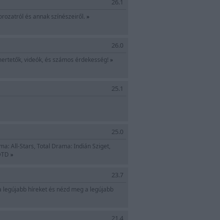
26.1
orozatról és annak színészeiről.
»
26.0
rtetők, videók, és számos érdekesség!
»
25.1
d körül
25.0
a: All-Stars, Total Drama: Indián Sziget,
TDTD
»
rajongói oldala!
23.7
 a legújabb híreket és nézd meg a legújabb
21.4