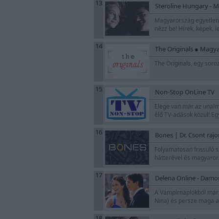
13
Steroline Hungary - M
Magyarország egyetlen r
nézz be! Hírek, képek, l
14
The Originals ● Magya
The Originals, egy soro
15
Non-Stop OnLine TV
Elege van már az unalm
élő TV-adások közül! Eg
16
Bones | Dr. Csont raj
Folyamatosan frissülő sz
hátterével és magyaror
17
Delena Online - Damon
A Vámpírnaplókból már jó
Nina) és persze maga a s
18