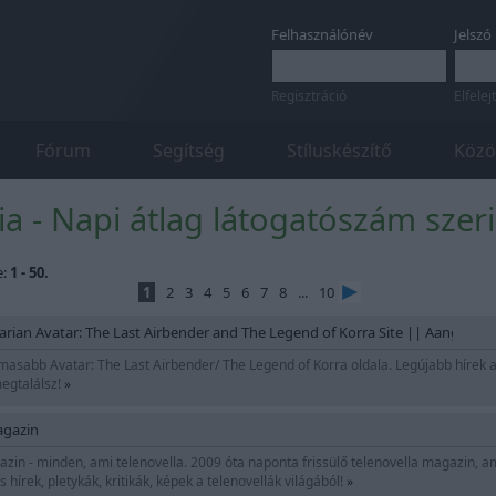
Felhasználónév
Jelszó
Regisztráció
Elfelej
Fórum
Segítség
Stíluskészítő
Közö
ia - Napi átlag látogatószám szeri
e:
1 - 50.
1
2
3
4
5
6
7
8
...
10
arian Avatar: The Last Airbender and The Legend of Korra Site || Aang és K
asabb Avatar: The Last Airbender/ The Legend of Korra oldala. Legújabb hírek az 
megtalálsz!
»
agazin
zin - minden, ami telenovella. 2009 óta naponta frissülő telenovella magazin, ami 
 hírek, pletykák, kritikák, képek a telenovellák világából!
»