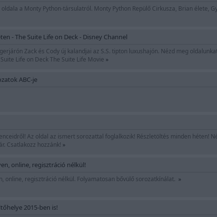
ldala a Monty Python-társulatról. Monty Python Repülő Cirkusza, Brian élete, Gy
ten - The Suite Life on Deck - Disney Channel
gerjárón Zack és Cody új kalandjai az S.S. tipton luxushajón. Nézd meg oldalunka
 Suite Life on Deck The Suite Life Movie
»
ozatok ABC-je
nceidről! Az oldal az ismert sorozattal foglalkozik! Részletöltés minden héten! N
ár. Csatlakozz hozzánk!
»
n, online, regisztráció nélkül!
, online, regisztráció nélkül. Folyamatosan bővülő sorozatkínálat.
»
tőhelye 2015-ben is!