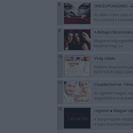
8
ONCEUPONSERIES - Mag
Az oldal a Once Upon a T
Ha szereted a sorozatot
9
A Bűbájos Boszorkák 
Magyarország egyetlen a
bánjátok meg! :)
»
10
Virág oldala
Kedvenc kínai,koreai,
INTO YOUR SMILE,QING
11
CouplesCentral - Film
Az egyetlen magyar rajo
megtalálod a te kedven
12
Legacies ● Magyar raj
A Vámpírnaplók világában
4 teljes évad felirattal 