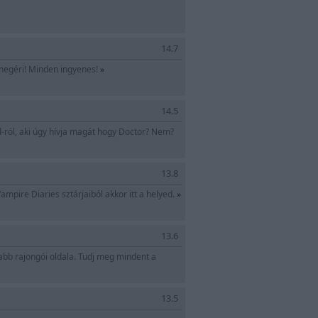
14.7
 megéri! Minden ingyenes!
»
14.5
d-ról, aki úgy hívja magát hogy Doctor? Nem?
13.8
ampire Diaries sztárjaiból akkor itt a helyed.
»
13.6
bb rajongói oldala. Tudj meg mindent a
13.5