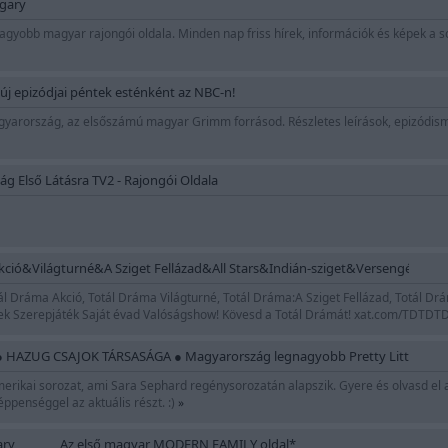
ngary
gnagyobb magyar rajongói oldala. Minden nap friss hírek, információk és képek a s
j epizódjai péntek esténként az NBC-n!
rország, az elsőszámú magyar Grimm forrásod. Részletes leírások, epizódisme
ág Első Látásra TV2 - Rajongói Oldala
ció&Világturné&A Sziget Fellázad&All Stars&Indián-sziget&Versengés a Föl
ál Dráma Akció, Totál Dráma Világturné, Totál Dráma:A Sziget Fellázad, Totál Drám
írek Szerepjáték Saját évad Valóságshow! Kövesd a Totál Drámát! xat.com/TDTD
● HAZUG CSAJOK TÁRSASÁGA ● Magyarország legnagyobb Pretty Little Liars 
 amerikai sorozat, ami Sara Sephard regénysorozatán alapszik. Gyere és olvasd el
éppenséggel az aktuális részt. :)
»
ry_______ Az első magyar MODERN FAMILY oldal*