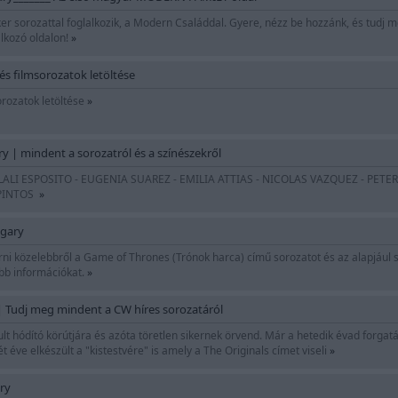
ker sorozattal foglalkozik, a Modern Családdal. Gyere, nézz be hozzánk, és tudj 
lkozó oldalon!
»
- és filmsorozatok letöltése
orozatok letöltése
»
| mindent a sorozatról és a színészekről
 LALI ESPOSITO - EUGENIA SUAREZ - EMILIA ATTIAS - NICOLAS VAZQUEZ - PET
 PINTOS
»
gary
 közelebbről a Game of Thrones (Trónok harca) című sorozatot és az alapjául sz
bb információkat.
»
| Tudj meg mindent a CW híres sorozatáról
lt hódító körútjára és azóta töretlen sikernek örvend. Már a hetedik évad forga
 éve elkészült a "kistestvére" is amely a The Originals címet viseli
»
ry