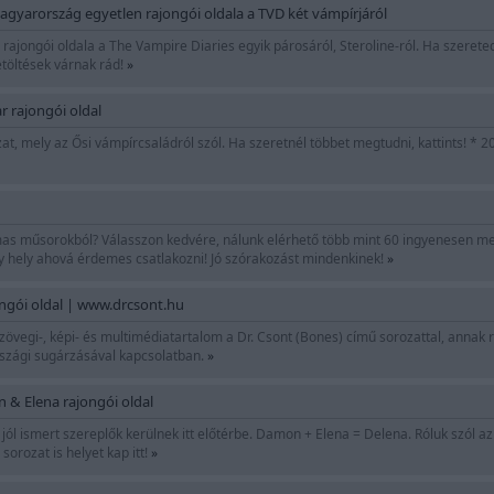
agyarország egyetlen rajongói oldala a TVD két vámpírjáról
ajongói oldala a The Vampire Diaries egyik párosáról, Steroline-ról. Ha szerete
etöltések várnak rád!
»
r rajongói oldal
zat, mely az Ősi vámpírcsaládról szól. Ha szeretnél többet megtudni, kattints! * 
as műsorokból? Válasszon kedvére, nálunk elérhető több mint 60 ingyenesen meg
y hely ahová érdemes csatlakozni! Jó szórakozást mindenkinek!
»
ongói oldal | www.drcsont.hu
övegi-, képi- és multimédiatartalom a Dr. Csont (Bones) című sorozattal, annak ré
szági sugárzásával kapcsolatban.
»
 & Elena rajongói oldal
l ismert szereplők kerülnek itt előtérbe. Damon + Elena = Delena. Róluk szól az o
orozat is helyet kap itt!
»