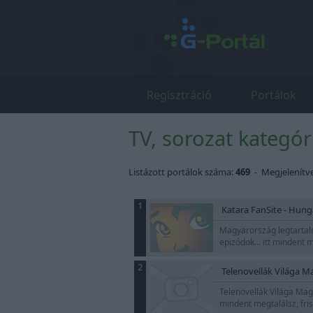
Regisztráció
Portálok
TV, sorozat kategór
Listázott portálok száma:
469
- Megjelenítv
1
Katara FanSite - Hung
Magyarország legtartalm
epizódok... itt mindent 
2
Telenovellák Világa M
Telenovellák Világa Maga
mindent megtalálsz, friss