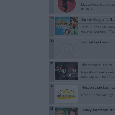
Magyarország egyetlen o
nélkül.
»
29
Zack és Cody a fedélze
Zack & Cody élete a ten
egy ikerkísérletben The
30
Sorozat Lexikon - Sor
»
31
The Vampire Diaries
Naprakész hírek a kedve
társaság, ez mind rád v
32
Nézz sorozatokat ingye
Nézz sorozatokat ingyen
33
Disney sorozatok letöl