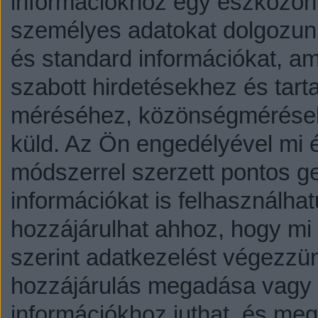
információkhoz egy eszközön,
személyes adatokat dolgozunk
és standard információkat, a
szabott hirdetésekhez és tart
méréséhez, közönségmérésekh
küld.
Az Ön engedélyével mi é
módszerrel szerzett pontos g
információkat is felhasználhat
hozzájárulhat ahhoz, hogy mi é
szerint adatkezelést végezzü
hozzájárulás megadása vagy e
információkhoz juthat, és megv