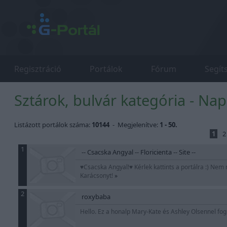
Regisztráció
Portálok
Fórum
Segít
Sztárok, bulvár kategória - Nap
Listázott portálok száma:
10144
- Megjelenítve:
1 - 50.
1
2
1
-- Csacska Angyal -- Floricienta -- Site --
♥Csacska Angyal!♥ Kérlek kattints a portálra :) Ne
Karácsonyt!
»
2
roxybaba
Hello. Ez a honalp Mary-Kate és Ashley Olsennel fogl