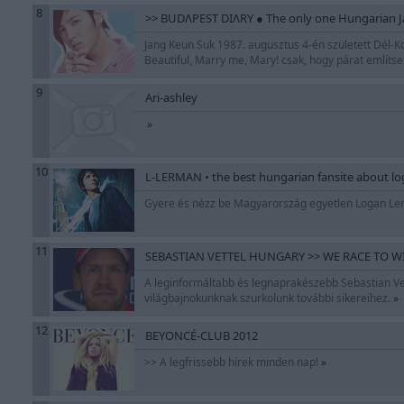
8
>> BUDΛPEST DIΛRY ● The only one Hungarian J
Jang Keun Suk 1987. augusztus 4-én született Dél-K
Beautiful, Marry me, Mary! csak, hogy párat említsek
9
Ari-ashley
»
10
L-LERMAN • the best hungarian fansite about l
Gyere és nézz be Magyarország egyetlen Logan Lerm
11
SEBASTIAN VETTEL HUNGARY >> WE RACE TO WIN 
A leginformáltabb és legnaprakészebb Sebastian Vett
világbajnokunknak szurkolunk további sikereihez.
»
12
BEYONCÉ-CLUB 2012
>> A legfrissebb hírek minden nap!
»