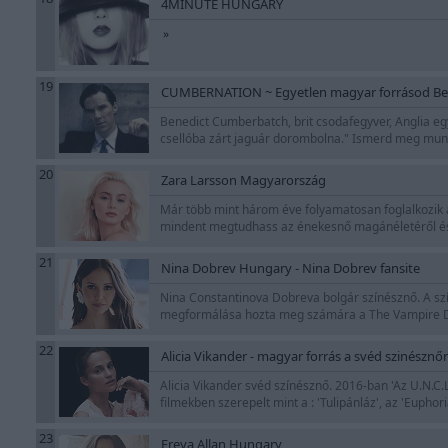
4MINUTE HUNGARY
»
19
CUMBERNATION ~ Egyetlen magyar forrásod Be
Benedict Cumberbatch, brit csodafegyver, Anglia egyi
csellóba zárt jaguár dorombolna." Ismerd meg munk
20
Zara Larsson Magyarország
Már több mint három éve folyamatosan foglalkozik a
mindent megtudhass az énekesnő magánéletéről és k
21
Nina Dobrev Hungary - Nina Dobrev fansite
Nina Constantinova Dobreva bolgár színésznő. A szín
megformálása hozta meg számára a The Vampire Dia
22
Alicia Vikander - magyar forrás a svéd szinésznőr
Alicia Vikander svéd színésznő. 2016-ban 'Az U.N.C.L
filmekben szerepelt mint a : 'Tulipánláz', az 'Eupho
23
Freya Allan Hungary