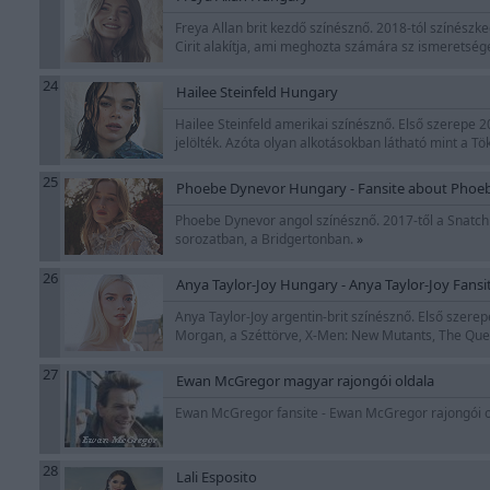
Freya Allan brit kezdő színésznő. 2018-tól színészke
Cirit alakítja, ami meghozta számára sz ismeretség
24
Hailee Steinfeld Hungary
Hailee Steinfeld amerikai színésznő. Első szerepe 2
jelölték. Azóta olyan alkotásokban látható mint a 
25
Phoebe Dynevor Hungary - Fansite about Phoe
Phoebe Dynevor angol színésznő. 2017-től a Snatch c
sorozatban, a Bridgertonban.
»
26
Anya Taylor-Joy Hungary - Anya Taylor-Joy Fansi
Anya Taylor-Joy argentin-brit színésznő. Első szere
Morgan, a Széttörve, X-Men: New Mutants, The Que
27
Ewan McGregor magyar rajongói oldala
Ewan McGregor fansite - Ewan McGregor rajongói olda
28
Lali Esposito