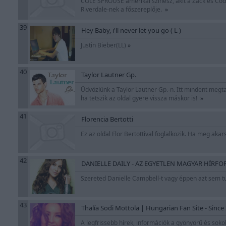
COLE SPROUSE amerikai színész, akit a Zack és Cod
Riverdale-nek a főszereplője.
»
39
Hey Baby, i'll never let you go ( L )
Justin Bieber(LL)
»
40
Taylor Lautner Gp.
Üdvözlünk a Taylor Lautner Gp.-n. Itt mindent megtal
ha tetszik az oldal gyere vissza máskor is!
»
41
Florencia Bertotti
Ez az oldal Flor Bertottival foglalkozik. Ha meg akar
42
DANIELLE DAILY - AZ EGYETLEN MAGYAR HÍRF
Szereted Danielle Campbell-t vagy éppen azt sem tu
43
Thalía Sodi Mottola | Hungarian Fan Site - Since
A legfrissebb hírek, információk a gyönyörű és sokol