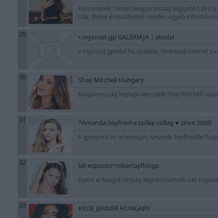
Köszöntelek Titeket Magyarország legújabb Lali Espós
róla, illetve értesülhettek minden egyéb információr
29
• mycoast.gp GALÉRIÁJA | aloldal
a mycoast.gportal.hu aloldala. filmképek ezerrel :)
»
30
Shay Mitchell Hungary
Magyarország legnaprakészebb Shay Mitchell rajongó
31
*Amanda Seyfried•a szőke csillag ♥ since 2008!
A gyönyörű és tehetséges Amanda Seyfrieddel foglal
32
lali esposito°robertayflor.gp
Gyere el Magyarország leginformáltabb Lali Esposito
33
KYLIE JENNER HUNGARY