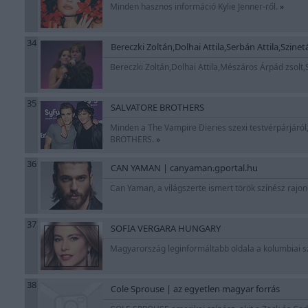
Minden hasznos információ Kylie Jenner-ről.
»
34
Bereczki Zoltán,Dolhai Attila,Serbán Attila,Szine
Bereczki Zoltán,Dolhai Attila,Mészáros Árpád zsolt,
35
SALVATORE BROTHERS
Minden a The Vampire Dieries szexi testvérpárjáról,
BROTHERS.
»
36
CAN YAMAN | canyaman.gportal.hu
Can Yaman, a világszerte ismert török színész rajon
37
SOFIA VERGARA HUNGARY
Magyarország leginformáltabb oldala a kolumbiai szé
38
Cole Sprouse | az egyetlen magyar forrás