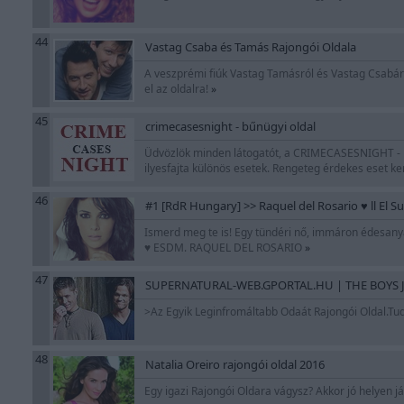
44
Vastag Csaba és Tamás Rajongói Oldala
A veszprémi fiúk Vastag Tamásról és Vastag Csabáról,
el az oldalra!
»
45
crimecasesnight - bűnügyi oldal
Üdvözlök minden látogatót, a CRIMECASESNIGHT - bű
ilyesfajta különös esetek. Rengeteg érdekes eset ker
46
#1 [RdR Hungary] >> Raquel del Rosario ♥ ll El 
Ismerd meg te is! Egy tündéri nő, immáron édesany
♥ ESDM. RAQUEL DEL ROSARIO
»
47
SUPERNATURAL-WEB.GPORTAL.HU | THE BOYS J
>Az Egyik Leginfromáltabb Odaát Rajongói Oldal.Tudj
48
Natalia Oreiro rajongói oldal 2016
Egy igazi Rajongói Oldara vágysz? Akkor jó helyen j