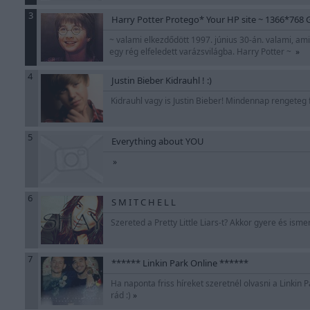
3
Harry Potter Protego* Your HP site ~ 1366*768 
~ valami elkezdődött 1997. június 30-án. valami, ami 
egy rég elfeledett varázsvilágba. Harry Potter ~
»
4
Justin Bieber Kidrauhl ! :)
Kidrauhl vagy is Justin Bieber! Mindennap rengeteg f
5
Everything about YOU
»
6
S M I T C H E L L
Szereted a Pretty Little Liars-t? Akkor gyere és is
7
****** Linkin Park Online ******
Ha naponta friss híreket szeretnél olvasni a Linkin 
rád :)
»