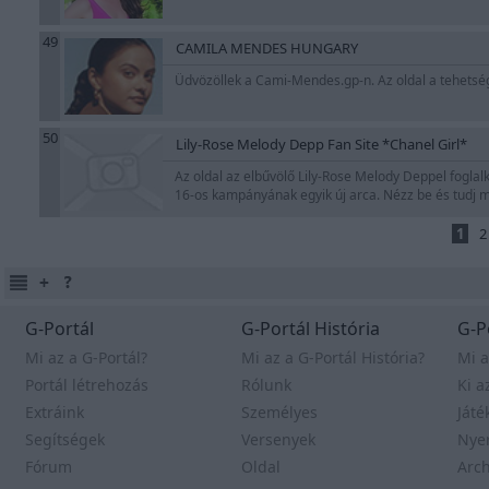
49
CAMILA MENDES HUNGARY
Üdvözöllek a Cami-Mendes.gp-n. Az oldal a tehetsé
50
Lily-Rose Melody Depp Fan Site *Chanel Girl*
Az oldal az elbűvölő Lily-Rose Melody Deppel foglalk
16-os kampányának egyik új arca. Nézz be és tudj 
1
2
G-Portál
G-Portál História
G-P
Mi az a G-Portál?
Mi az a G-Portál História?
Mi a
Portál létrehozás
Rólunk
Ki a
Extráink
Személyes
Játé
Segítségek
Versenyek
Nye
Fórum
Oldal
Arc