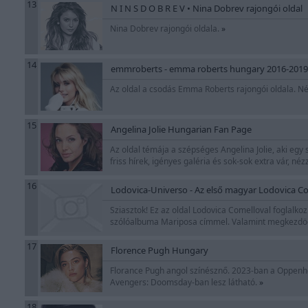
13
N I N S D O B R E V • Nina Dobrev rajongói oldal
Nina Dobrev rajongói oldala.
»
14
emmroberts - emma roberts hungary 2016-2019
Az oldal a csodás Emma Roberts rajongói oldala. N
15
Angelina Jolie Hungarian Fan Page
Az oldal témája a szépséges Angelina Jolie, aki e
friss hírek, igényes galéria és sok-sok extra vár, néz
16
Lodovica-Universo - Az első magyar Lodovica Com
Sziasztok! Ez az oldal Lodovica Comelloval foglalko
szólóalbuma Mariposa címmel. Valamint megkezdödöt
17
Florence Pugh Hungary
Florance Pugh angol színésznő. 2023-ban a Oppenhei
Avengers: Doomsday-ban lesz látható.
»
18