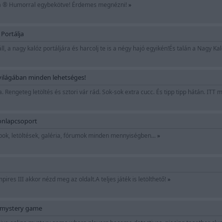
ja ® Humorral egybekötve! Érdemes megnézni!
»
 Portálja
áll, a nagy kalóz portáljára és harcolj te is a négy hajó egyikén!És talán a Nagy Ka
világában minden lehetséges!
. Rengeteg letöltés és sztori vár rád. Sok-sok extra cucc. És tipp tipp hátán. IT
nlapcsoport
k, letöltések, galéria, fórumok minden mennyiségben...
»
ires III akkor nézd meg az oldalt.A teljes játék is letölthető!
»
e mystery game