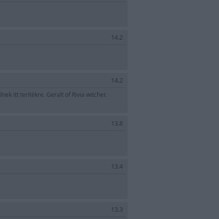
14.2
14.2
ek itt terítékre. Geralt of Rivia witcher.
13.8
13.4
13.3