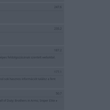
247.6
235.2
187.2
gépes feldolgozásának szentelt weboldal.
177.1
hol sok hasznos információt találsz a fent
50.7
l of Duty; Brothers in Arms; Sniper Elite
»