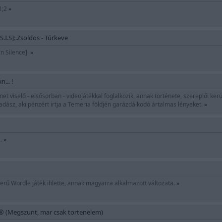
1;2
»
S.I.S]:.Zsoldos - Túrkeve
 In Silence]
»
... !
et viselő - elsősorban - videojátékkal foglalkozik, annak története, szereplői kerüln
adász, aki pénzért irtja a Temeria földjén garázdálkodó ártalmas lényeket.
»
..
»
zerű Wordle játék ihlette, annak magyarra alkalmazott változata.
»
 ® (Megszunt, mar csak tortenelem)