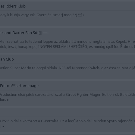
 Riders Klub
 egyik klubja vagyunk. Gyere és ismerj meg !! :) 
»
ak and Daxter Fan Site]|==--
xter szériát, az feltétlenül lépjen az oldalra! Itt mindent megtalálható: Képek, Hír
atók, teszt, hónapképe, INGYEN REKLÁMLEHETŐSÉG, és mindig újul! Ide Érdmes 
an Club
tlen Super Mario rajongói oldala. NES-től Nintendo Switch-ig az összes Mario já
n Editon™'s Homepage
roduction első játék sorozatáról szól a Street Fighter Mugen Editionről. Itt letölt
alon.
»
 PS1" oldal elköltözött a G-Portálra! Ez a legújabb oldal! Minden Spyro rajongót 
t!
»