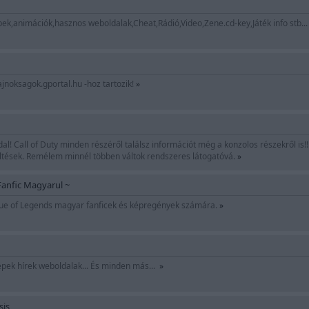
ek,animációk,hasznos weboldalak,Cheat,Rádió,Video,Zene.cd-key,Játék info stb..
jnoksagok.gportal.hu -hoz tartozik!
»
ldal! Call of Duty minden részéről találsz információt még a konzolos részekről is
töltések. Remélem minnél többen váltok rendszeres látogatóvá.
»
Fanfic Magyarul ~
gue of Legends magyar fanficek és képregények számára.
»
épek hírek weboldalak... És minden más...
»
sis