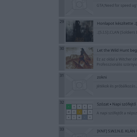
GTA;Need for speed ug
29
Honlapot készítette .:[
.:[S.I.S]:.CLAN [Soldiers
30
Let the Wild Hunt begin
Ez az oldal a Witcher cím
Professzionális szörnyv
31
zokni
Jétékok és próbálkozás.
32
Szózat ▪ Napi szófejtő
A napi szófejtőt a néps
33
[KNF] S.W.I.N.E. KLÁN