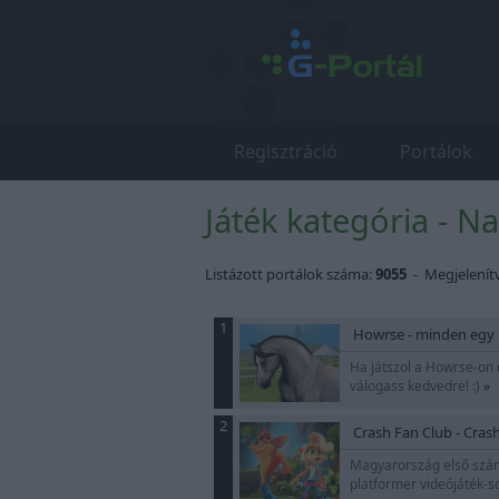
Regisztráció
Portálok
Játék kategória - N
Listázott portálok száma:
9055
- Megjelenít
1
Howrse - minden egy 
Ha játszol a Howrse-on é
válogass kedvedre! :)
»
2
Crash Fan Club - Cra
Magyarország első számú
platformer videójáték-so