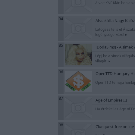
A volt KNF Klán honlap
34
Álszakáll a Nagy Kalóz
Látogass te is el Álszak
legénysége közé!
»
35
[DodaSims] - A simek 
Lépj be a simek világába
világát.
»
36
OpenTTD-Hungary Ho
OpenTTD témájú honlapo
37
Age of Empires III
Ha érdekel az Age of Emp
38
Cluequest-free onlin