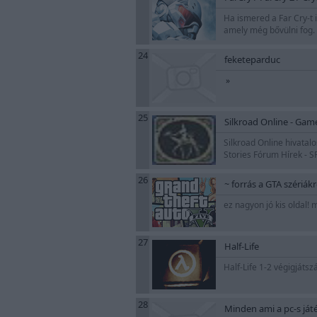
Ha ismered a Far Cry-t i
amely még bővülni fog. 
24
feketeparduc
»
25
Silkroad Online - Gam
Silkroad Online hivata
Stories Fórum Hírek - 
26
~ forrás a GTA szériákr
ez nagyon jó kis oldal!
27
Half-Life
Half-Life 1-2 végigjátsz
28
Minden ami a pc-s játé