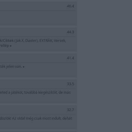
46.4
44.3
ek/Cikkek (Jak X, Daxter), EXTRÁK, Versek,
Fellép
»
41.4
ték jelen van.
»
33.5
heted a játékot, továbbá kiegészítőit, de más
32.7
üdözlök! Az oldal még csak most indult, dehát