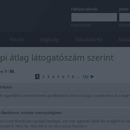
Felhasználónév
Jelszó
Regisztráció
Elfelej
Fórum
Segítség
Stíluskészítő
Közö
api átlag látogatószám szerint
ve:
1 - 50.
1
2
3
4
5
6
7
8
...
182
helyen!
s egyedibbé szeretnéd tenni profiloldalad, kíváncsi vagy a spoilerekre és a legen
sh Bandicoot, minden mennyiségben!
 Crash Bandicoot rajongói honlapja, ami már egészen 2005 óta szolgál friss híre
rozatról. Nézz be, nézz körül, és nézz vissza hozzák!
»