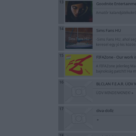
13
Goodnite Entertainm
Amatőr kalandjátékokró
14
Sims Fans HU
-Sims Fans HU, ahol seg
keresel egy jó kis közös
15
FIFAZone - Our work i
A FIFAZone jelenleg Ma
bajnokság patch!!! Ha m
16
BLCLAN F.E.A.R. ÜDV
ÜDV MINDENKINEK!
»
17
diva-dollz
»
18