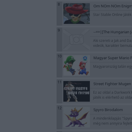
8
Om NOm NOm Enigmas
Star Stable Online Játék
9
--==|[The Hungarian J
Aki szereti a Jak and Da
videók, karakter bemut
10
Magyar Super Mario F
Magyarország talán egye
11
Street Fighter Muge
Ez az oldal a Darkwork P
játék is elérhető az old
12
Spyro Birodalom
A mindenkilapjás "Spyro
még nem annyira fejlet