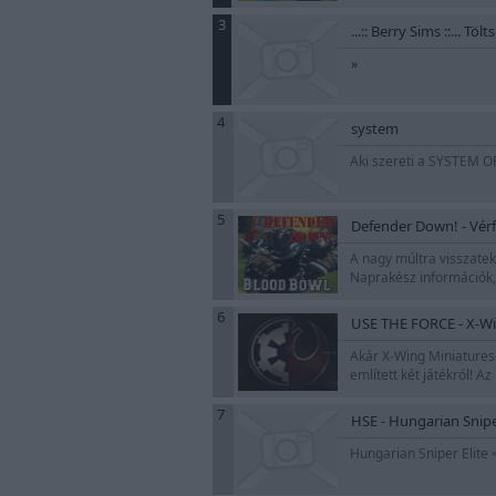
3
...:: Berry Sims ::... Tö
»
4
system
Aki szereti a SYSTEM OF
5
Defender Down! - Vérf
A nagy múltra visszatek
Naprakész információk, 
6
USE THE FORCE - X-Wi
Akár X-Wing Miniatures-s
említett két játékról! A
7
HSE - Hungarian Snipe
Hungarian Sniper Elite 