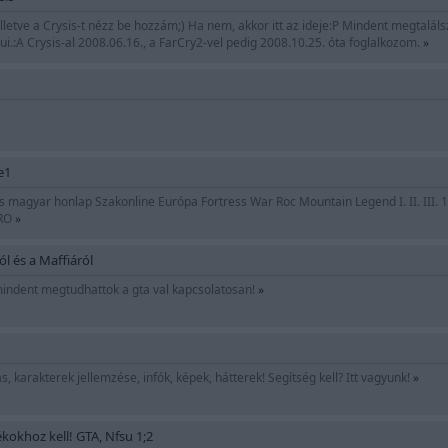
lletve a Crysis-t nézz be hozzám;) Ha nem, akkor itt az ideje:P Mindent megtalálsz a
ui.:A Crysis-al 2008.06.16., a FarCry2-vel pedig 2008.10.25. óta foglalkozom.
»
e1
los magyar honlap Szakonline Európa Fortress War Roc Mountain Legend I. II. II
SRO
»
ól és a Maffiáról
 mindent megtudhattok a gta val kapcsolatosan!
»
ás, karakterek jellemzése, infók, képek, hátterek! Segítség kell? Itt vagyunk!
»
kokhoz kell! GTA, Nfsu 1;2