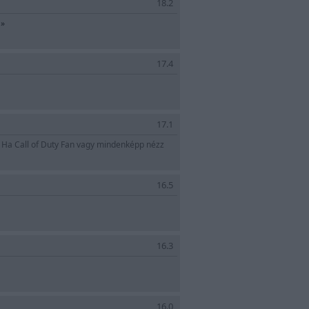
18.2
.
»
17.4
17.1
!! Ha Call of Duty Fan vagy mindenképp nézz
16.5
16.3
16.0