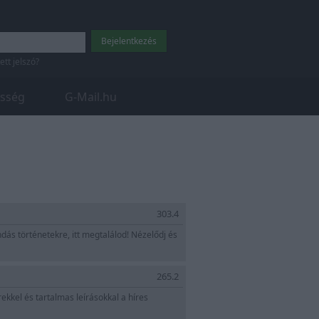
tett jelszó?
sség
G-Mail.hu
303.4
dás történetekre, itt megtalálod! Nézelődj és
265.2
kkel és tartalmas leírásokkal a híres