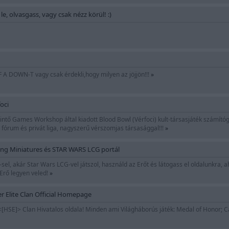
lts le, olvasgass, vagy csak nézz körül! :)
 A DOWN-T vagy csak érdekli,hogy milyen az jöjjön!!!
»
oci
intő Games Workshop által kiadott Blood Bowl (Vérfoci) kult-társasjáték számító
fórum és privát liga, nagyszerű vérszomjas társasággal!!!
»
ng Miniatures és STAR WARS LCG portál
el, akár Star Wars LCG-vel játszol, használd az Erőt és látogass el oldalunkra, a
z Erő legyen veled!
»
r Elite Clan Official Homepage
<[HSE]> Clan Hivatalos oldala! Minden ami Világháborús játék: Medal of Honor; Cal