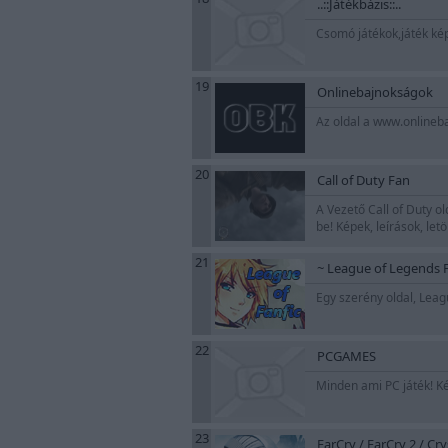
..::Játékbázis::..
Csomó játékok,játék kép
19
Onlinebajnokságok
Az oldal a www.onlineba
20
Call of Duty Fan
A Vezető Call of Duty o
be! Képek, leírások, le
21
~ League of Legends 
Egy szerény oldal, Lea
22
PCGAMES
Minden ami PC játék! K
23
FarCry / FarCry 2 / Cry