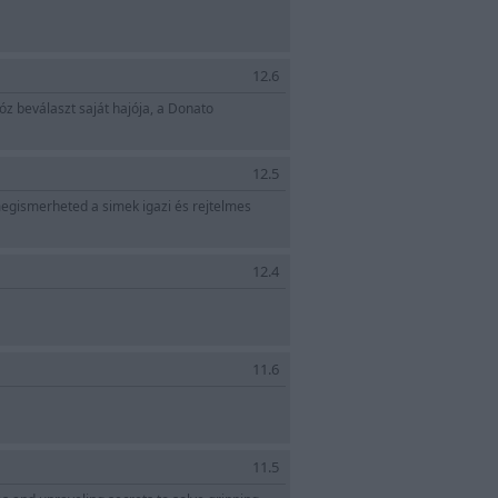
12.6
lóz beválaszt saját hajója, a Donato
12.5
T megismerheted a simek igazi és rejtelmes
12.4
11.6
11.5