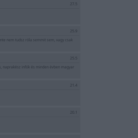
27.5
25.9
zinte nem tudsz róla semmit sem, vagy csak
25.5
és, naprakész infók és minden évben magyar
21.4
20.1