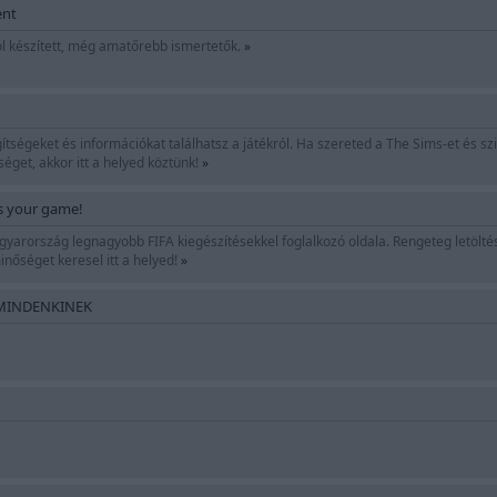
ent
l készített, még amatőrebb ismertetők.
»
ítségeket és információkat találhatsz a játékról. Ha szereted a The Sims-et és s
séget, akkor itt a helyed köztünk!
»
s your game!
gyarország legnagyobb FIFA kiegészítésekkel foglalkozó oldala. Rengeteg letölt
inőséget keresel itt a helyed!
»
 MINDENKINEK