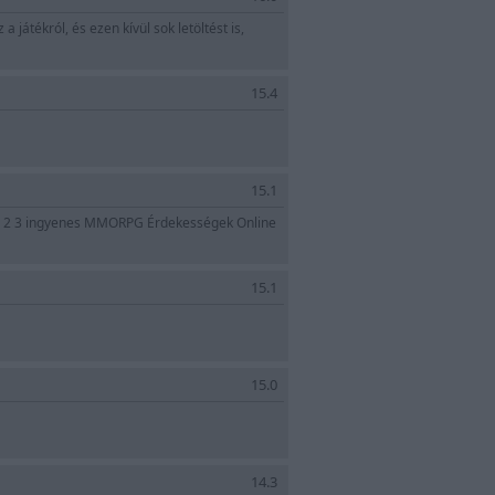
 játékról, és ezen kívül sok letöltést is,
15.4
15.1
I. 1 2 3 ingyenes MMORPG Érdekességek Online
15.1
15.0
14.3