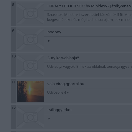
8
!KIRÁLY LETÖLTÉSEK! by Minidexy - Játék,Zene,V
Sziasztok! Mindenkit szeretettel köszöntök!!! Itt Min
kiegészítéseket és még had ne soroljam, sok minden
9
nooony
»
10
Sutyika weblapja!!
Üdv sutyi vagyok! Ennek az oldalnak témáéja igyz
11
valo-virag.gportal.hu
Üdvözöllek!
»
12
csillaggyerkoc
»