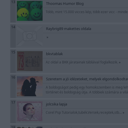
13
Thoomas Humor Blog
Több, mint 15.000 vicces kép, több ezer vicc - mind
14
Raybrig89 makettes oldala
»
15
bkvtablak
Az oldal a BKK járatainak tábláival foglalkozik.
»
16
Szeretem a jó idézeteket, melyek elgondolkodt
A boldogságot pedig egy homokszemben is meg lehet
történet és boldogság útja. A többiek számára a vil
17
jolcsika lapja
Corel Psp Tutorialok,tubék.Versek,receptek,stb...
»
18