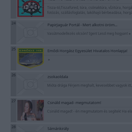
Tisza-tó,Tiszafüred, túra, csónaktúra, vÍzitúra, h
fotózás, szállásfoglalás, lakóhajó bérbeadása, hor
24
PapirJaguár Portál - Mert alkotni öröm...
Vasútmodellezés olcsón? Igen! Lesd meg hogyan!
»
25
Emődi Horgász Egyesület Hivatalos Honlapja!
»
26
zsokaoldala
Mióta drága Férjem meghalt, kevesebbet vagyok itt,
27
Csináld magad- megmutatom!
Csináld magad! - én megmutatom és segítek! Ha elaka
28
Sámánkirály