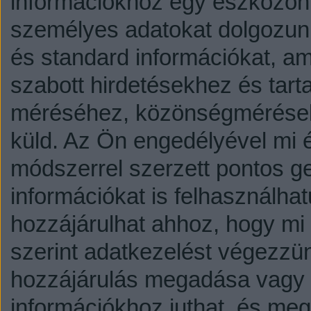
információkhoz egy eszközön,
személyes adatokat dolgozunk
és standard információkat, a
szabott hirdetésekhez és tart
méréséhez, közönségmérésekh
küld.
Az Ön engedélyével mi é
módszerrel szerzett pontos g
információkat is felhasználhat
hozzájárulhat ahhoz, hogy mi é
szerint adatkezelést végezzü
hozzájárulás megadása vagy e
információkhoz juthat, és megv