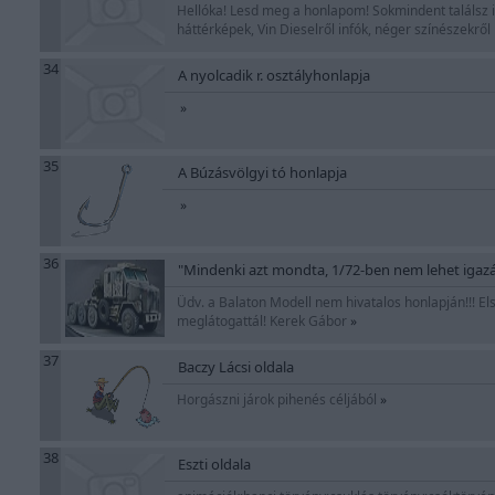
Hellóka! Lesd meg a honlapom! Sokmindent találsz it
háttérképek, Vin Dieselről infók, néger színészekről
34
A nyolcadik r. osztályhonlapja
»
35
A Búzásvölgyi tó honlapja
»
36
"Mindenki azt mondta, 1/72-ben nem lehet igazán
Üdv. a Balaton Modell nem hivatalos honlapján!!! E
meglátogattál! Kerek Gábor
»
37
Baczy Lácsi oldala
Horgászni járok pihenés céljából
»
38
Eszti oldala