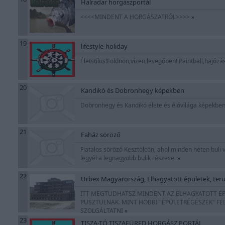
Halradar horgászportál
<<<<MINDENT A HORGÁSZATRÓL>>>>
»
19
lifestyle-holiday
Életstílus!Földnön,vízen,levegőben! Paintball,hajózá
20
Kandikó és Dobronhegy képekben
Dobronhegy és Kandikó élete és élővilága képekbe
21
Faház söröző
Fiatalos söröző Kesztölcön, ahol minden héten buli
legyél a legnagyobb bulik részese.
»
22
Urbex Magyarország, Elhagyatott épületek, terü
ITT MEGTUDHATSZ MINDENT AZ ELHAGYATOTT ÉP
PUSZTULNAK. MINT HOBBI "ÉPÜLETRÉGÉSZEK" FE
SZOLGÁLTATNI
»
23
TISZA-TÓ TISZAFÜRED HORGÁSZ PORTÁL