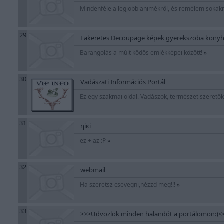
Mindenféle a legjobb animékről, és remélem sokakn
29
Fakeretes Decoupage képek gyerekszoba konyh
Barangolás a múlt ködös emlékképei között!
»
30
Vadászati Információs Portál
Ez egy szakmai oldal. Vadászok, természet szeretők
31
ηiкi
ez + az :P
»
32
webmail
Ha szeretsz csevegni,nézzd meg!!!
»
33
>>>Üdvözlök minden halandót a portálomon:)<