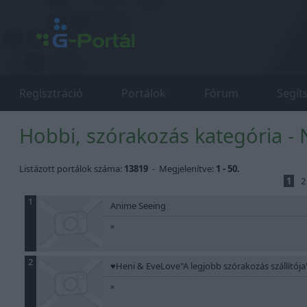
Regisztráció
Portálok
Fórum
Segít
Hobbi, szórakozás kategória - 
Listázott portálok száma:
13819
- Megjelenítve:
1 - 50.
1
2
1
Anime Seeing
»
2
♥Heni & EveLove"A legjobb szórakozás szállítója
»