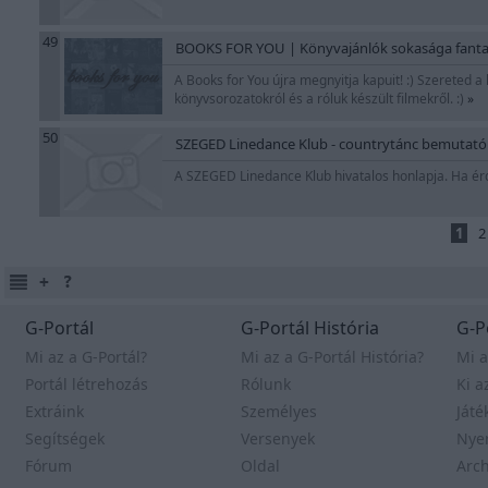
49
BOOKS FOR YOU | Könyvajánlók sokasága fantasy
A Books for You újra megnyitja kapuit! :) Szereted a 
könyvsorozatokról és a róluk készült filmekről. :)
»
50
SZEGED Linedance Klub - countrytánc bemutatók 
A SZEGED Linedance Klub hivatalos honlapja. Ha érd
1
2
G-Portál
G-Portál História
G-P
Mi az a G-Portál?
Mi az a G-Portál História?
Mi a
Portál létrehozás
Rólunk
Ki a
Extráink
Személyes
Játé
Segítségek
Versenyek
Nye
Fórum
Oldal
Arc