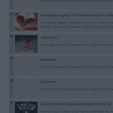
animációk;hapci törvény;csuklás törvény;csóktörvén
39
Romantikus regény * Romantikus ebook * Harl
romantikus regény - romantikus ebook - harlequin ki
Roberts - Debbie Macomber - Judith Mcnaught - Ca
40
netbetyár:-)
Nosztalgia honlap a G-portál iránt. Szigorúan csakis 
41
indexbaba
Az Index Babavarrás, babakészítés topicjának portá
42
Starflame
Modern és sci-fi témájú danmeiek magyar fordításai
43
╬Living Dead Dolls╬Because deader is better!╬
Kiváncsi vagy a világ eddigi leghosszabb ideje futó