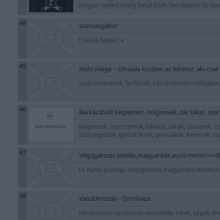
magyar nyelvű Living Dead Dolls fan oldalon! Itt m
44
szarvasgabor
Családi képek !
»
45
Kishi világa ~ Olvasás közben az lehetsz, aki csak
Saját történetek, fanficcek, írások minden műfajban
46
Barkácsbolt Kispesten, mágnesek, zár, lakat, szer
mágnesek, szerszámok, lakatok, zárak, csavarok, sze
szúnyoghálók, gyalult lécek, porzsákok, karnisok, s
47
Végigjátszás,letölés,magyarítás,autó-motor>>
Ez Puma portálja. Végigjátszás,magyarítás,letöltése
48
Vasútfotózás - Orosháza
Két orosházi vasútbarát weboldala. Hírek, képek, 