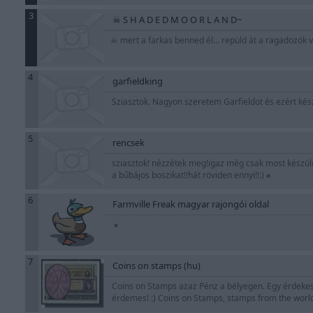
3
☠ S H A D E D M O O R L A N D~
☠ mert a farkas benned él... repüld át a ragadozók 
4
garfieldking
Sziasztok. Nagyon szeretem Garfieldot és ezért kés
5
rencsek
sziasztok! nézzétek meg!igaz még csak most készülge
a bűbájos boszikat!!hát röviden ennyi!!:)
»
6
Farmville Freak magyar rajongói oldal
»
7
Coins on stamps (hu)
Coins on Stamps azaz Pénz a bélyegen. Egy érdekes
érdemes! :) Coins on Stamps, stamps from the world