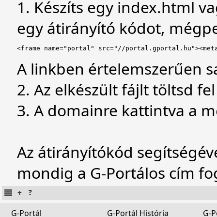
1. Készíts egy index.html va
egy átirányító kódot, mégpe
<frame name="portal" src="//portal.gportal.hu"><met
A linkben értelemszerűen s
2. Az elkészült fájlt töltsd 
3. A domainre kattintva a m
Az átirányítókód segítségév
mondig a G-Portálos cím f
G-Portál
G-Portál História
G-P