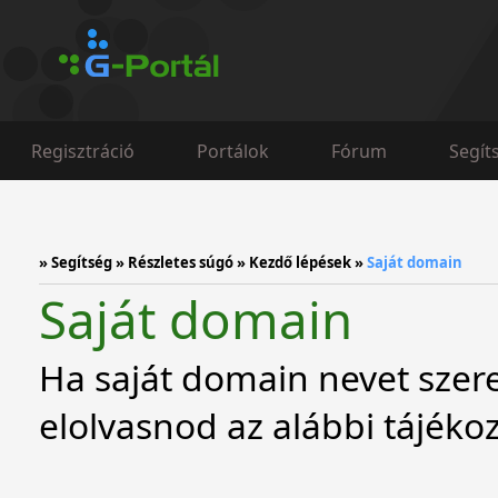
Regisztráció
Portálok
Fórum
Segít
»
Segítség
»
Részletes súgó
»
Kezdő lépések
»
Saját domain
Saját domain
Ha saját domain nevet szer
elolvasnod az alábbi tájékoz