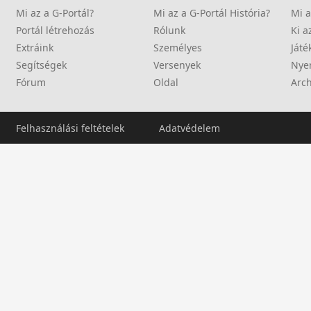
Mi az a G-Portál?
Mi az a G-Portál História?
Mi a
Portál létrehozás
Rólunk
Ki a
Extráink
Személyes
Játé
Segítségek
Versenyek
Nye
Fórum
Oldal
Arc
Felhasználási feltételek
Adatvédelem