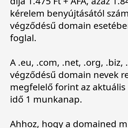
díja 1.475 Ft + ÁFA, azaz 1.84
kérelem benyújtásától számít
végződésű domain esetében
foglal.
A .eu, .com, .net, .org, .biz,
végződésű domain nevek reg
megfelelő forint az aktuális
idő 1 munkanap.
Ahhoz, hogy a domained m