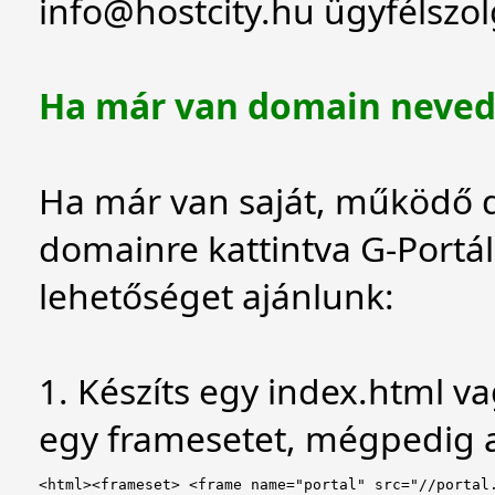
info@hostcity.hu
ügyfélszol
Ha már van domain neve
Ha már van saját, működő 
domainre kattintva G-Portál
lehetőséget ajánlunk:
1. Készíts egy index.html va
egy framesetet, mégpedig a
<html><frameset> <frame name="portal" src="//portal