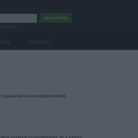
tett jelszó?
sség
G-Mail.hu
 napjaira kattintva megtekinthetnek.
fel-le nyilakkal sorrendezheted, és a kapocs