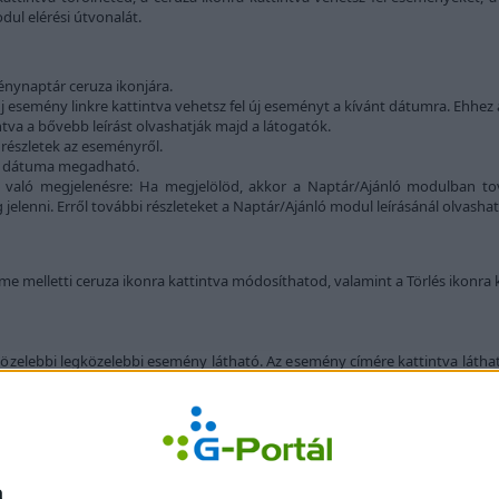
dul elérési útvonalát.
nynaptár ceruza ikonjára.
 esemény linkre kattintva vehetsz fel új eseményt a kívánt dátumra. Ehhez
tva a bővebb leírást olvashatják majd a látogatók.
 részletek az eseményről.
s dátuma megadható.
 való megjelenésre: Ha megjelölöd, akkor a Naptár/Ajánló modulban to
 jelenni. Erről további részleteket a Naptár/Ajánló modul leírásánál olvashat
 melletti ceruza ikonra kattintva módosíthatod, valamint a Törlés ikonra k
zelebbi legközelebbi esemény látható. Az esemény címére kattintva láthat
Írd
a
 História
G-Portál Talányos
G-Mail.hu