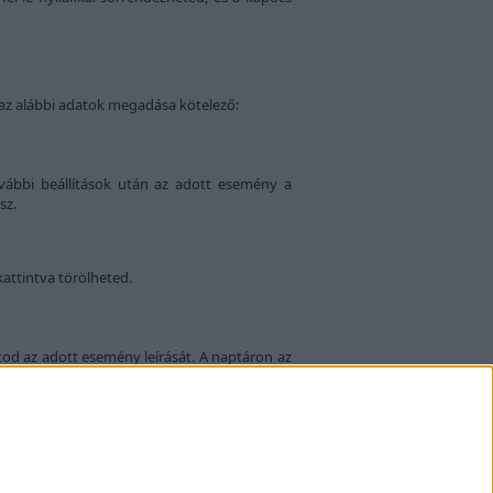
 az alábbi adatok megadása kötelező:
vábbi beállítások után az adott esemény a
sz.
attintva törölheted.
od az adott esemény leírását. A naptáron az
 meg születési adataidat: szül. éve, hónapja, napja, óra és perce, a hely aho
Szerkesztő ajánlata