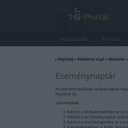
Regisztráció
Portálok
»
Segítség
»
Részletes súgó
»
Modulok
Eseménynaptár
Az eseménynaptárban az éves naptár napjai
Részletek itt.
Létrehozása
:
Kattints a Modulkezelődben az Új m
Válaszd ki az Eseménynaptár modult, 
Kattints a Hozzáad gombra, és a mo
A Modulkezelőben a Törlés ikonra ka