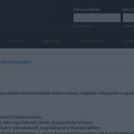
Felhasználónév
Jelszó
Regisztráció
Elfelej
Fórum
Segítség
Stíluskészítő
Közö
»
Eseménynaptár
ra vehetsz fel eseményeket időpont szerint, melyeket a látogatók a naptár
odul hozzáadása linkre.
add meg a feliratát (címét), és pozicionáld középre.
dulod máris elkészült, megtalálhatod a Modulkezelőben.
ttintva törölheted, a ceruza ikonra kattintva vehetsz fel eseményeket, a 