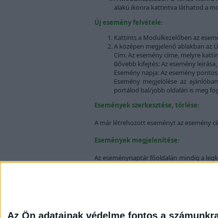
alakú ikonra kattintva láthatod a mo
Új esemény felvétele
:
Kattints a Modulkezelőben az esemé
A középen megjelenő ablakban az Új
Cím: Az esemény címe, melyre kattin
Bővebb kifejtés: Az esemény leírása,
Esemény napja: Az esemény ponto
Esemény megjelölése az ajánlóban
portálod bal/jobb oldalán is meg fog
Események szerkesztése, törlése
:
A már létrehozott eseményt az esemény címe
Események megjelenítése
:
Az eseménynaptár főoldalán mindig a legkö
eseménnyel ellátott napokat aláhúzás jelzi.
Az Ön adatainak védelme fontos a számunkr
G-Portál
G-Portál