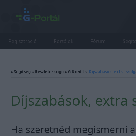
Regisztráció
Portálok
Fórum
Segít
»
Segítség
»
Részletes súgó
»
G-Kredit
»
Díjszabások, extra szol
Díjszabások, extra 
Ha szeretnéd megismerni a 