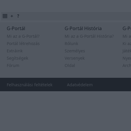
G-Portál
G-Portál História
G-P
Mi az a G-Portál?
Mi az a G-Portál História?
Mi a
Portál létrehozás
Rólunk
Ki a
Extráink
Személyes
Játé
Segítségek
Versenyek
Nye
Fórum
Oldal
Arc
Felhasználási feltételek
Adatvédelem