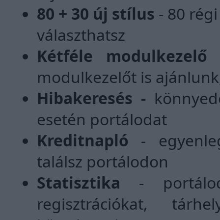
80 + 30 új stílus
- 80 régi
választhatsz
Kétféle modulkezelő
-
modulkezelőt is ajánlunk
Hibakeresés -
könnyedé
esetén portálodat
Kreditnapló
- egyenlege
találsz portálodon
Statisztika
- portálod 
regisztrációkat, tár