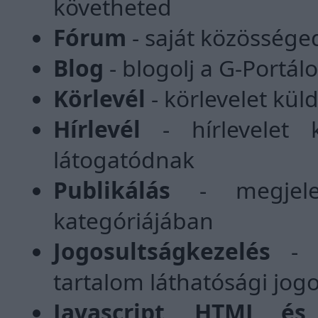
követheted
Fórum
- saját közössége
Blog
- blogolj a G-Portá
Körlevél
- körlevelet kül
Hírlevél
- hírlevelet 
látogatódnak
Publikálás
- megjelenh
kategóriájában
Jogosultságkezelés
- m
tartalom láthatósági jog
Javascript, HTML é