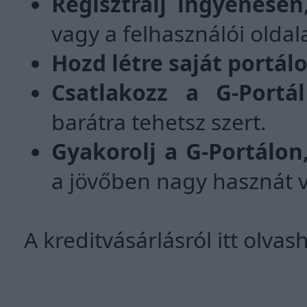
Regisztrálj ingyenesen
vagy a felhasználói oldal
Hozd létre saját portá
Csatlakozz a G-Portá
barátra tehetsz szert.
Gyakorolj a G-Portálon
a jövőben nagy hasznát ve
A kreditvásárlásról itt olvas