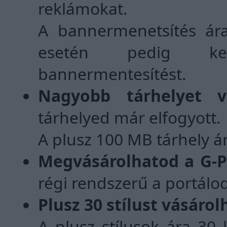
reklámokat.
A bannermenetsítés ár
esetén pedig kez
bannermentesítést.
Nagyobb tárhelyet vá
tárhelyed már elfogyott.
A plusz 100 MB tárhely á
Megvásárolhatod a G-Po
régi rendszerű a portálod.
Plusz 30 stílust vásárol
A plusz stílusok ára 30