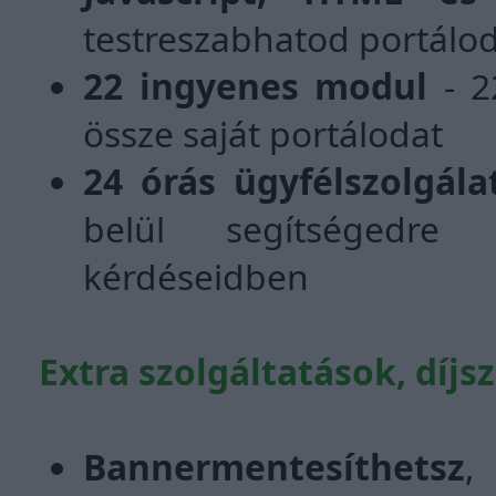
testreszabhatod portálod
22 ingyenes modul
- 2
össze saját portálodat
24 órás ügyfélszolgála
belül segítségedre s
kérdéseidben
Extra szolgáltatások, díj
Bannermentesíthetsz
,