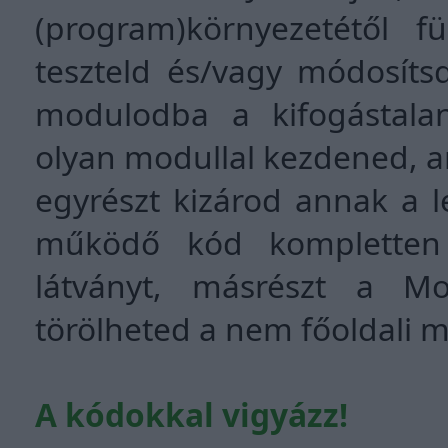
(program)környezetétől f
teszteld és/vagy módosíts
modulodba a kifogástala
olyan modullal kezdened, a
egyrészt kizárod annak a 
működő kód kompletten s
látványt, másrészt a Mo
törölheted a nem főoldali m
A kódokkal vigyázz!