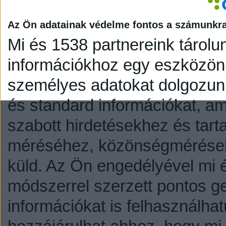
Az Ön adatainak védelme fontos a számunkr
Mi és 1538 partnereink tárolu
információkhoz egy eszközön,
személyes adatokat dolgozunk
és standard információkat, a
szabott hirdetésekhez és tart
méréséhez, közönségmérésekh
küld.
Az Ön engedélyével mi é
módszerrel szerzett pontos g
információkat is felhasználhat