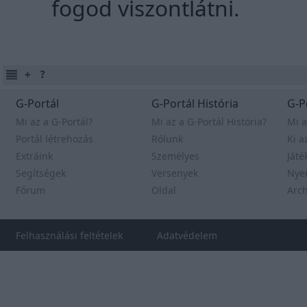
fogod viszontlátni.
G-Portál
G-Portál História
G-P
Mi az a G-Portál?
Mi az a G-Portál História?
Mi a
Portál létrehozás
Rólunk
Ki a
Extráink
Személyes
Játé
Segítségek
Versenyek
Nye
Fórum
Oldal
Arc
Felhasználási feltételek
Adatvédelem