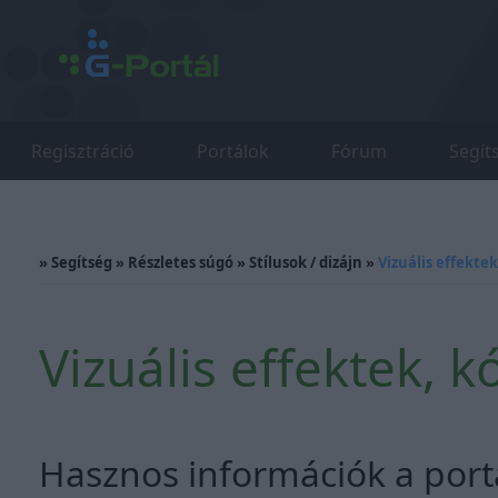
Regisztráció
Portálok
Fórum
Segít
»
Segítség
»
Részletes súgó
»
Stílusok / dizájn
»
Vizuális effekte
Vizuális effektek, 
Hasznos információk a portá