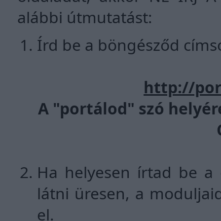
alábbi útmutatást:
Írd be a böngésződ címso
http://po
A "portálod" szó hely
Ha helyesen írtad be a 
látni üresen, a moduljai
el.