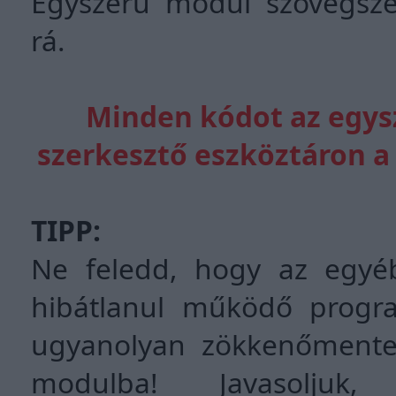
Egyszerű modul szövegszer
rá.
Minden kódot az egys
szerkesztő eszköztáron a 
TIPP:
Ne feledd, hogy az egyé
hibátlanul működő program
ugyanolyan zökkenőmentes
modulba! Javasolju