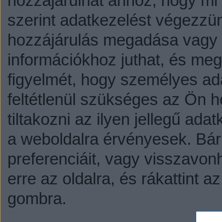
hozzájárulhat ahhoz, hogy mi é
szerint adatkezelést végezzü
hozzájárulás megadása vagy e
információkhoz juthat, és megv
figyelmét, hogy személyes a
feltétlenül szükséges az Ön h
tiltakozni az ilyen jellegű adat
a weboldalra érvényesek. Bár
preferenciáit, vagy visszavonh
erre az oldalra, és rákattint a
gombra.