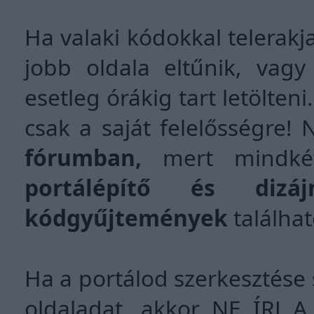
Ha valaki kódokkal telerakja
jobb oldala eltűnik, vagy
esetleg órákig tart letölten
csak a saját felelősségre! 
fórumban,
mert mindkét
portálépítő és dizáj
kódgyűjtemények
találhat
Ha a portálod szerkesztése 
oldaladat, akkor NE ÍRJ