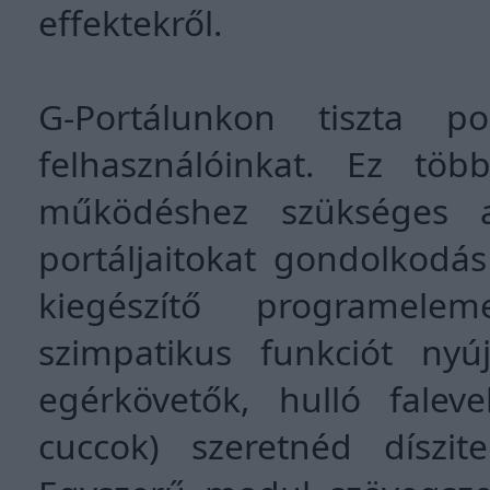
effektekről.
G-Portálunkon tiszta po
felhasználóinkat. Ez töb
működéshez szükséges a
portáljaitokat gondolkodá
kiegészítő programele
szimpatikus funkciót nyúj
egérkövetők, hulló faleve
cuccok) szeretnéd díszit