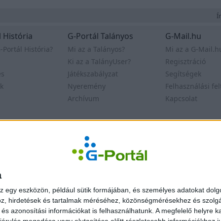
Ír
 História
G-Portál Talányos
G-Mail.hu
-Portál História?
Mi az a Talányos?
Mi az a G-Mail.h
Ki az a TalányUser?
Regisztráció
es
Játékszabályzat
Segítségek
k
Nyeremény
Felhasználási fel
Archívum
Kapcsolat
delem
© Egonet Kf
a
z egy eszközön, például sütik formájában, és személyes adatokat dolgo
z, hirdetések és tartalmak méréséhez, közönségmérésekhez és szolgál
s azonosítási információkat is felhasználhatunk. A megfelelő helyre ka
árulás megadása vagy elutasítása előtt részletesebb információkhoz jut