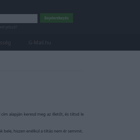
tett jelszó?
sség
G-Mail.hu
m alapján keresd meg az illetőt, és tiltsd le
k bele, hiszen enélkül a tiltás nem ér semmit.