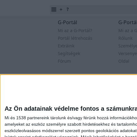
G-Portál
G-Portál
Mi az a G-Portál?
Mi az a G
Portál létrehozás
Rólunk
Extráink
Személy
Segítségek
Versenye
Fórum
Oldal
Felhasználási feltételek
Adatvé
Az Ön adatainak védelme fontos a számunkr
Mi és 1538 partnereink tárolunk és/vagy férünk hozzá információkho
amelyeket az eszköz személyre szabott hirdetésekhez és tartalomho
eszközleolvasásos módszerrel szerzett pontos geolokációs adatokat é
leírtak szerint adatkezelést végezzünk. Másik lehetőségként a hozzáj