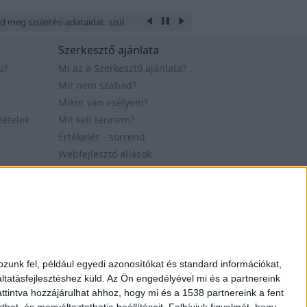
d meg születési adataidat: szül. éve, hónapja, napja, óra és perce, a hely ah
Szerkesztő ajánlata
u?
Mi az a Szerkesztő ajánlata?
Mit nem szabad?
Mikor van esélyem?
tételek
Mit kell tennem?
Értékelés - sorrend
Webfejlesztő állások
t. 2007-2019
Design by Figler Dávid
zunk fel, például egyedi azonosítókat és standard információkat,
tatásfejlesztéshez küld.
Az Ön engedélyével mi és a partnereink
ttintva hozzájárulhat ahhoz, hogy mi és a 1538 partnereink a fent
hat, és megváltoztathatja beállításait.
Felhívjuk figyelmét, hogy