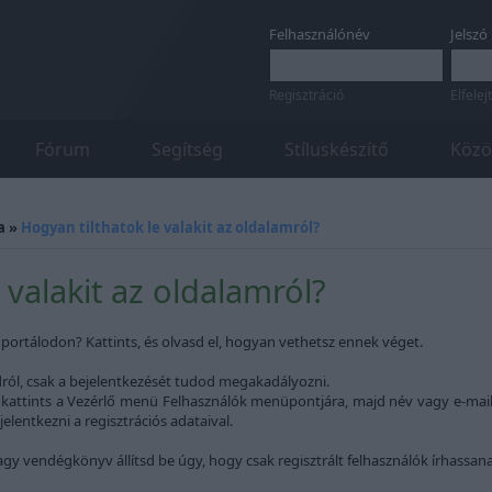
Felhasználónév
Jelszó
Regisztráció
Elfelej
Fórum
Segítség
Stíluskészítő
Közö
a
»
Hogyan tilthatok le valakit az oldalamról?
 valakit az oldalamról?
ortálodon? Kattints, és olvasd el, hogyan vethetsz ennek véget.
lodról, csak a bejelentkezését tudod megakadályozni.
 kattints a Vezérlő menü Felhasználók menüpontjára, majd név vagy e-mail cí
elentkezni a regisztrációs adataival.
agy vendégkönyv állítsd be úgy, hogy csak regisztrált felhasználók írhassana