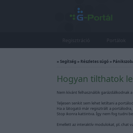
Regisztráció
Portálok
»
Segítség
»
Részletes súgó
»
Pánikszob
Hogyan tilthatok le
Nem kívánt felhasználók garázdálkodnak a p
Teljesen senkit sem lehet letiltani a portá
Ha a látogató már regisztrált a portálodra,
Stop ikonra kattintva. Így nem fog tudni bej
Emellett az interaktív modulokat, pl. chat v