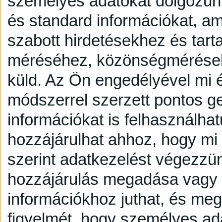
személyes adatokat dolgozunk
és standard információkat, a
szabott hirdetésekhez és tart
méréséhez, közönségmérésekh
küld.
Az Ön engedélyével mi é
módszerrel szerzett pontos g
információkat is felhasználhat
hozzájárulhat ahhoz, hogy mi é
szerint adatkezelést végezzü
hozzájárulás megadása vagy e
információkhoz juthat, és megv
figyelmét, hogy személyes a