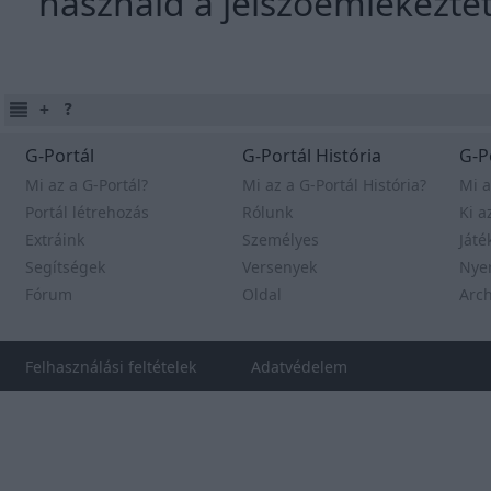
használd a jelszóemlékeztet
G-Portál
G-Portál História
G-P
Mi az a G-Portál?
Mi az a G-Portál História?
Mi a
Portál létrehozás
Rólunk
Ki a
Extráink
Személyes
Játé
Segítségek
Versenyek
Nye
Fórum
Oldal
Arc
Felhasználási feltételek
Adatvédelem