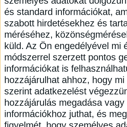
személyes adatokat dolgozunk
és standard információkat, a
szabott hirdetésekhez és tart
méréséhez, közönségmérésekh
küld.
Az Ön engedélyével mi é
módszerrel szerzett pontos g
információkat is felhasználhat
hozzájárulhat ahhoz, hogy mi é
szerint adatkezelést végezzü
hozzájárulás megadása vagy e
információkhoz juthat, és megv
figyelmét, hogy személyes a