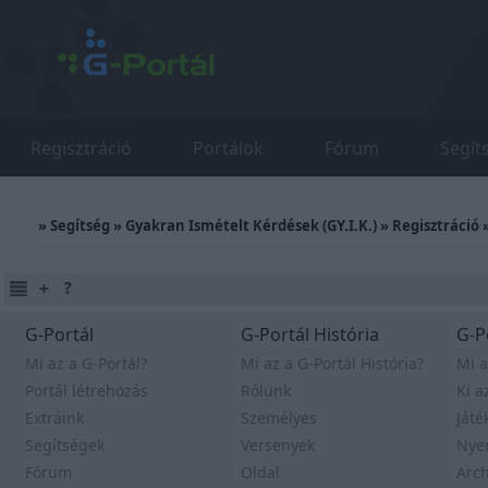
Regisztráció
Portálok
Fórum
Segít
»
Segítség
»
Gyakran Ismételt Kérdések (GY.I.K.)
»
Regisztráció
G-Portál
G-Portál História
G-P
Mi az a G-Portál?
Mi az a G-Portál História?
Mi a
Portál létrehozás
Rólunk
Ki a
Extráink
Személyes
Játé
Segítségek
Versenyek
Nye
Fórum
Oldal
Arc