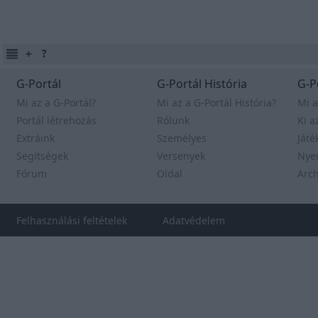
G-Portál
G-Portál História
G-P
Mi az a G-Portál?
Mi az a G-Portál História?
Mi a
Portál létrehozás
Rólunk
Ki a
Extráink
Személyes
Játé
Segítségek
Versenyek
Nye
Fórum
Oldal
Arc
Felhasználási feltételek
Adatvédelem