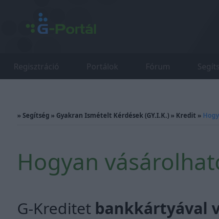
Regisztráció
Portálok
Fórum
Segít
»
Segítség
»
Gyakran Ismételt Kérdések (GY.I.K.)
»
Kredit
»
Hogy
Hogyan vásárolhato
G-Kreditet
bankkártyával v