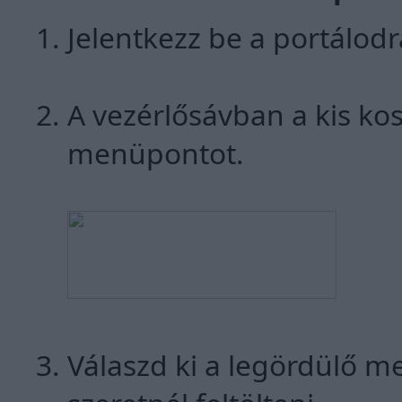
Jelentkezz be a portálodr
A vezérlősávban a kis kos
menüpontot.
Válaszd ki a legördülő m