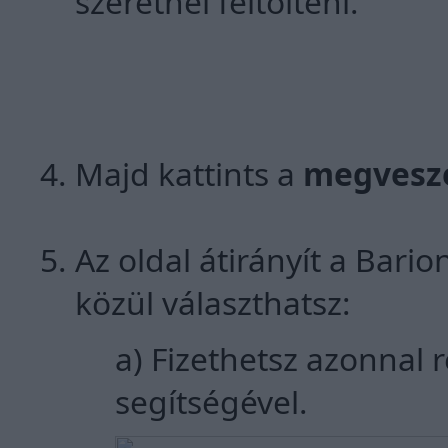
szeretnél feltölteni.
Majd kattints a
megves
Az oldal átirányít a Bario
közül választhatsz:
a) Fizethetsz azonnal 
segítségével.