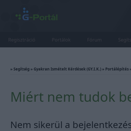
Regisztráció
Portálok
Fórum
Segít
»
Segítség
»
Gyakran Ismételt Kérdések (GY.I.K.)
»
Portálépítés
Miért nem tudok be
Nem sikerül a bejelentkezés?