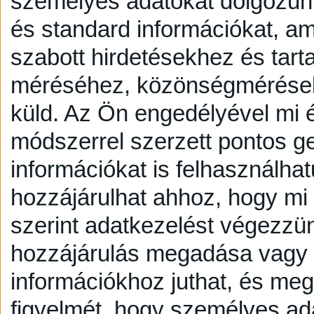
személyes adatokat dolgozunk
és standard információkat, a
szabott hirdetésekhez és tart
méréséhez, közönségmérésekh
küld.
Az Ön engedélyével mi é
módszerrel szerzett pontos g
információkat is felhasználhat
hozzájárulhat ahhoz, hogy mi é
szerint adatkezelést végezzü
hozzájárulás megadása vagy e
információkhoz juthat, és megv
figyelmét, hogy személyes a