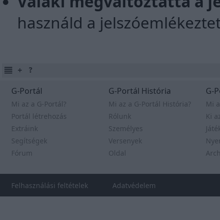
Valaki megváltoztatta a j
használd a jelszóemlékeztet
G-Portál
G-Portál História
G-P
Mi az a G-Portál?
Mi az a G-Portál História?
Mi a
Portál létrehozás
Rólunk
Ki a
Extráink
Személyes
Játé
Segítségek
Versenyek
Nye
Fórum
Oldal
Arc
Felhasználási feltételek
Adatvédelem