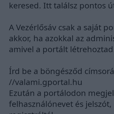
keresed. Itt találsz pontos 
A Vezérlősáv csak a saját p
akkor, ha azokkal az adminis
amivel a portált létrehoztad
Írd be a böngésződ címsoráb
//valami.gportal.hu
Ezután a portálodon megjel
felhasználónevet és jelszót,