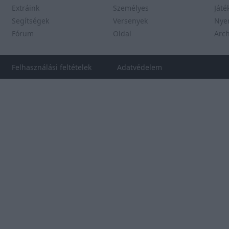
Extráink
Személyes
Játé
Segítségek
Versenyek
Nye
Fórum
Oldal
Arc
Felhasználási feltételek
Adatvédelem