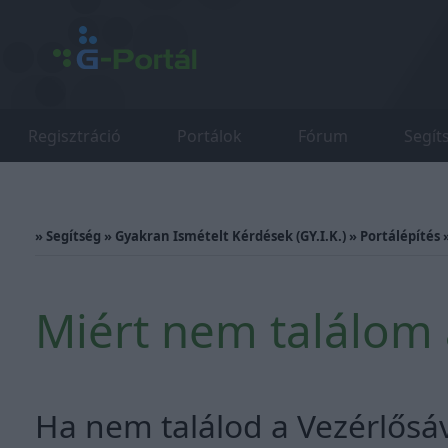
Regisztráció
Portálok
Fórum
Segít
»
Segítség
»
Gyakran Ismételt Kérdések (GY.I.K.)
»
Portálépítés
Miért nem találom 
Ha nem találod a Vezérlősáv