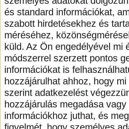
személyes adatokat dolgozunk
és standard információkat, a
szabott hirdetésekhez és tart
méréséhez, közönségmérésekh
küld.
Az Ön engedélyével mi é
módszerrel szerzett pontos g
információkat is felhasználhat
hozzájárulhat ahhoz, hogy mi é
szerint adatkezelést végezzü
hozzájárulás megadása vagy e
információkhoz juthat, és megv
figyelmét, hogy személyes a