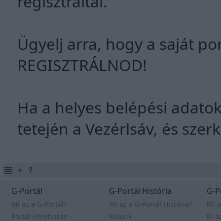
regisztráltál.
Ügyelj arra, hogy a saját 
REGISZTRÁLNOD!
Ha a helyes belépési adatok
tetején a Vezérlsáv, és szer
G-Portál
G-Portál História
G-P
Mi az a G-Portál?
Mi az a G-Portál História?
Mi a
Portál létrehozás
Rólunk
Ki a