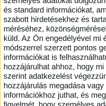
személyes adatokat dolgozunk
és standard információkat, a
szabott hirdetésekhez és tart
méréséhez, közönségmérésekh
küld.
Az Ön engedélyével mi é
módszerrel szerzett pontos g
információkat is felhasználhat
hozzájárulhat ahhoz, hogy mi é
szerint adatkezelést végezzü
hozzájárulás megadása vagy e
információkhoz juthat, és megv
figyelmét, hogy személyes a