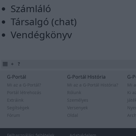
Számláló
Társalgó (chat)
Vendégkönyv
G-Portál
G-Portál História
G-P
Mi az a G-Portál?
Mi az a G-Portál História?
Mi a
Portál létrehozás
Rólunk
Ki a
Extráink
Személyes
Játé
Segítségek
Versenyek
Nye
Fórum
Oldal
Arc
Felhasználási feltételek
Adatvédelem