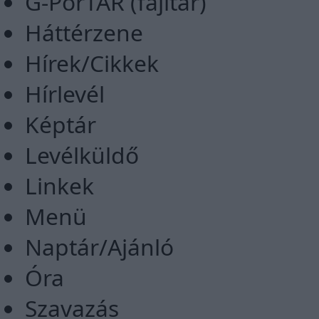
G-PorTÁR (fájltár)
Háttérzene
Hírek/Cikkek
Hírlevél
Képtár
Levélküldő
Linkek
Menü
Naptár/Ajánló
Óra
Szavazás