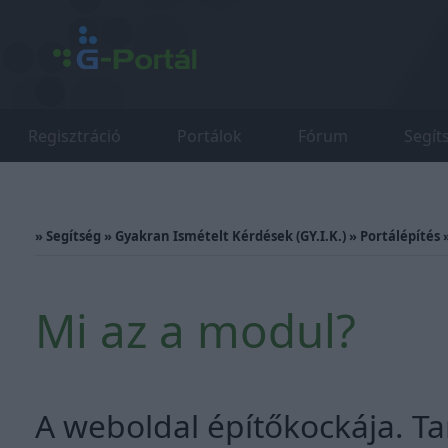
Regisztráció
Portálok
Fórum
Segít
»
Segítség
»
Gyakran Ismételt Kérdések (GY.I.K.)
»
Portálépítés
Mi az a modul?
A weboldal építőkockája. T