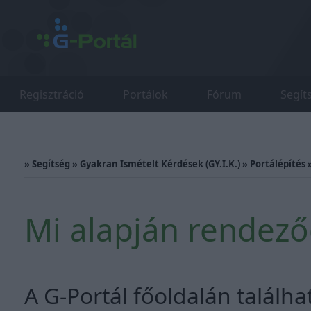
Regisztráció
Portálok
Fórum
Segít
»
Segítség
»
Gyakran Ismételt Kérdések (GY.I.K.)
»
Portálépítés
Mi alapján rendeződ
A G-Portál főoldalán találhat