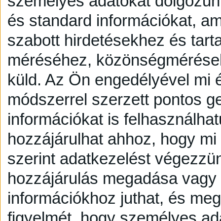
személyes adatokat dolgozunk
és standard információkat, a
szabott hirdetésekhez és tart
méréséhez, közönségmérésekh
küld.
Az Ön engedélyével mi é
módszerrel szerzett pontos g
információkat is felhasználhat
hozzájárulhat ahhoz, hogy mi é
szerint adatkezelést végezzü
hozzájárulás megadása vagy e
információkhoz juthat, és megv
figyelmét, hogy személyes a