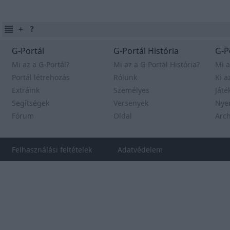
G-Portál
G-Portál História
G-P
Mi az a G-Portál?
Mi az a G-Portál História?
Mi a
Portál létrehozás
Rólunk
Ki a
Extráink
Személyes
Játé
Segítségek
Versenyek
Nye
Fórum
Oldal
Arc
Felhasználási feltételek
Adatvédelem