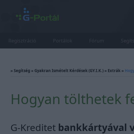
Regisztráció
Portálok
Fórum
Segít
»
Segítség
»
Gyakran Ismételt Kérdések (GY.I.K.)
»
Extrák
»
Hogy
Hogyan tölthetek fe
G-Kreditet
bankkártyával v