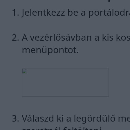
Jelentkezz be a portálodr
A vezérlősávban a kis kos
menüpontot.
Válaszd ki a legördülő m