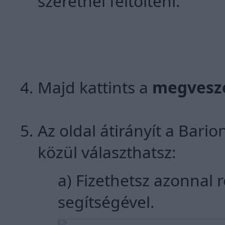
szeretnél feltölteni.
Majd kattints a
megves
Az oldal átirányít a Bario
közül választhatsz:
a) Fizethetsz azonnal 
segítségével.