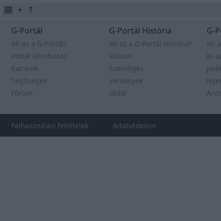
G-Portál
G-Portál História
G-P
Mi az a G-Portál?
Mi az a G-Portál História?
Mi a
Portál létrehozás
Rólunk
Ki a
Extráink
Személyes
Játé
Segítségek
Versenyek
Nye
Fórum
Oldal
Arc
Felhasználási feltételek
Adatvédelem