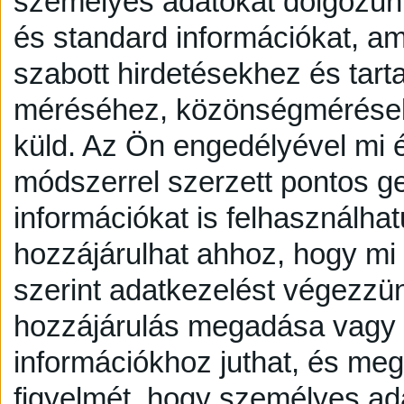
személyes adatokat dolgozunk
és standard információkat, a
szabott hirdetésekhez és tart
méréséhez, közönségmérésekh
küld.
Az Ön engedélyével mi é
módszerrel szerzett pontos g
információkat is felhasználhat
hozzájárulhat ahhoz, hogy mi é
szerint adatkezelést végezzü
hozzájárulás megadása vagy e
információkhoz juthat, és megv
figyelmét, hogy személyes a