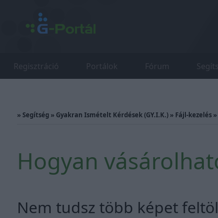
Regisztráció
Portálok
Fórum
Segít
»
Segítség
»
Gyakran Ismételt Kérdések (GY.I.K.)
»
Fájl-kezelés
Hogyan vásárolhato
Nem tudsz több képet feltöl