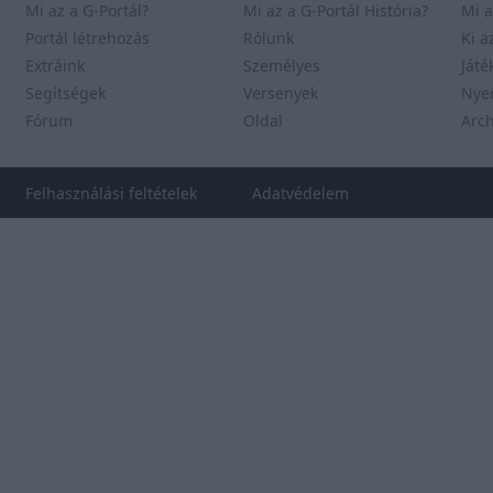
Mi az a G-Portál?
Mi az a G-Portál História?
Mi a
Portál létrehozás
Rólunk
Ki a
Extráink
Személyes
Játé
Segítségek
Versenyek
Nye
Fórum
Oldal
Arc
Felhasználási feltételek
Adatvédelem