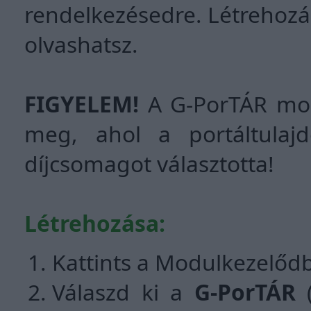
rendelkezésedre. Létrehozásár
olvashatsz.
FIGYELEM!
A G-PorTÁR modu
meg, ahol a portáltula
díjcsomagot választotta!
Létrehozása:
Kattints a Modulkezelőd
Válaszd ki a
G-PorTÁR
(