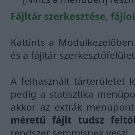
Fájltár szerkesztése, fájlo
Kattints a Modulkezelőbe
és a fájltár szerkesztőfelül
A felhasznált tárterületet 
pedig a statisztika menüp
akkor az extrák menüpont
méretű fájlt tudsz feltö
rendszer semmisnek veszi.