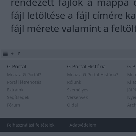
rendezett fájlok a mappa 
fájl letöltése a fájl címére k
fájl mérete valamint a feltö
G-Portál
G-Portál História
G-P
Mi az a G-Portál?
Mi az a G-Portál História?
Mi a
Portál létrehozás
Rólunk
Ki a
Extráink
Személyes
Játé
Segítségek
Versenyek
Nye
Fórum
Oldal
Arc
Felhasználási feltételek
Adatvédelem