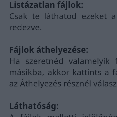
Listázatlan fájlok:
Csak te láthatod ezeket a
redezve.
Fájlok áthelyezése:
Ha szeretnéd valamelyik f
másikba, akkor kattints a fá
az Áthelyezés résznél válasz
Láthatóság:
A fájlok melletti jelölőné