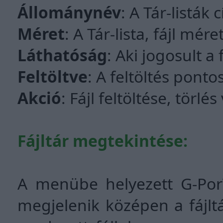
Állománynév
: A Tár-listák 
Méret
: A Tár-lista, fájl mére
Láthatóság
: Aki jogosult a 
Feltöltve
: A feltöltés pont
Akció
: Fájl feltöltése, törl
Fájltár megtekintése:
A menübe helyezett G-PorTÁ
megjelenik középen a fájltá