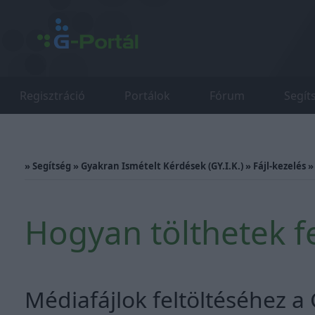
Regisztráció
Portálok
Fórum
Segít
»
Segítség
»
Gyakran Ismételt Kérdések (GY.I.K.)
»
Fájl-kezelés
Hogyan tölthetek f
Médiafájlok feltöltéséhez a 