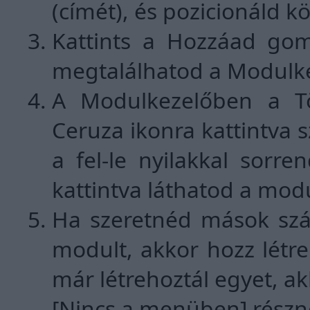
(címét), és pozicionáld k
Kattints a Hozzáad gom
megtalálhatod a Modulk
A Modulkezelőben a Tör
Ceruza ikonra kattintva s
a fel-le nyilakkal sorr
kattintva láthatod a modu
Ha szeretnéd mások szá
modult, akkor hozz létr
már létrehoztál egyet, ak
[Nincs a menüben] részn