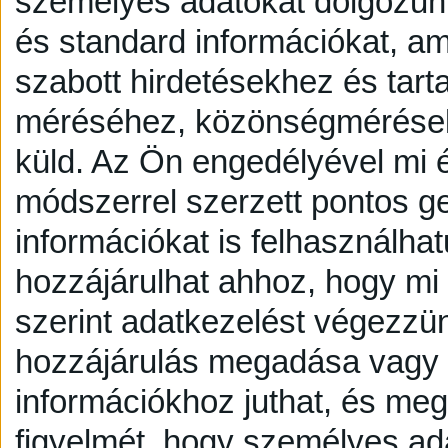
személyes adatokat dolgozunk
és standard információkat, a
szabott hirdetésekhez és tart
méréséhez, közönségmérésekh
küld.
Az Ön engedélyével mi é
módszerrel szerzett pontos g
információkat is felhasználhat
hozzájárulhat ahhoz, hogy mi é
szerint adatkezelést végezzü
hozzájárulás megadása vagy e
információkhoz juthat, és megv
figyelmét, hogy személyes a