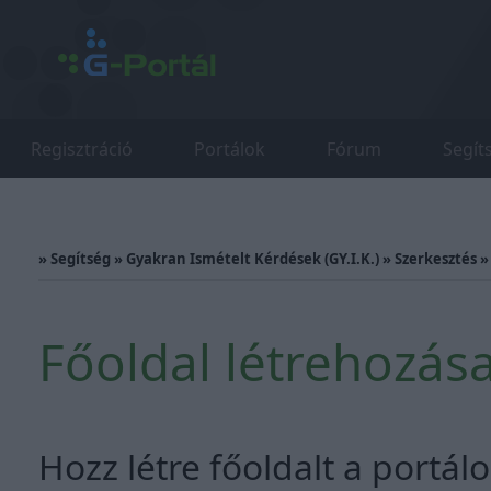
Regisztráció
Portálok
Fórum
Segít
»
Segítség
»
Gyakran Ismételt Kérdések (GY.I.K.)
»
Szerkesztés
Főoldal létrehozás
Hozz létre főoldalt a portálo