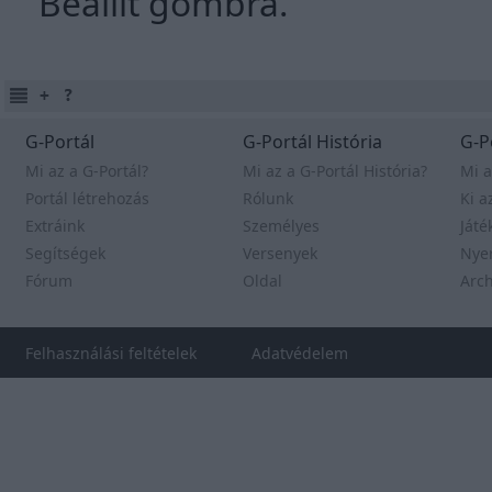
Beállít gombra.
G-Portál
G-Portál História
G-P
Mi az a G-Portál?
Mi az a G-Portál História?
Mi a
Portál létrehozás
Rólunk
Ki a
Extráink
Személyes
Játé
Segítségek
Versenyek
Nye
Fórum
Oldal
Arc
Felhasználási feltételek
Adatvédelem