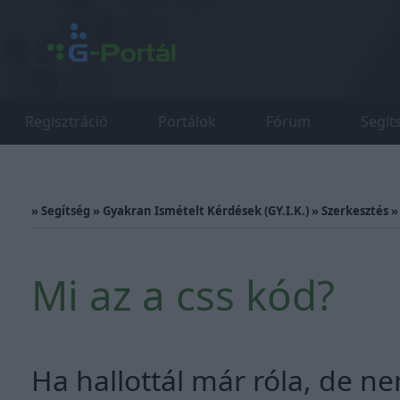
Regisztráció
Portálok
Fórum
Segít
»
Segítség
»
Gyakran Ismételt Kérdések (GY.I.K.)
»
Szerkesztés
Mi az a css kód?
Ha hallottál már róla, de ne