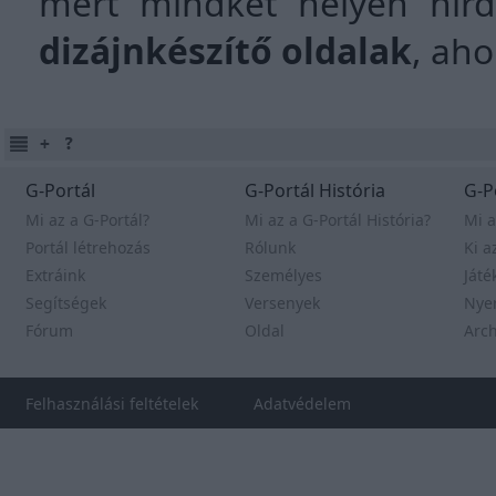
mert mindkét helyen hir
dizájnkészítő oldalak
, aho
G-Portál
G-Portál História
G-P
Mi az a G-Portál?
Mi az a G-Portál História?
Mi a
Portál létrehozás
Rólunk
Ki a
Extráink
Személyes
Játé
Segítségek
Versenyek
Nye
Fórum
Oldal
Arc
Felhasználási feltételek
Adatvédelem