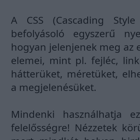
A CSS (Cascading Style
befolyásoló egyszerű nye
hogyan jelenjenek meg az 
elemei, mint pl. fejléc, lin
hátterüket, méretüket, elh
a megjelenésüket.
Mindenki használhatja e
felelősségre! Nézzetek kör