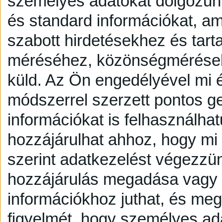
személyes adatokat dolgozunk
és standard információkat, a
szabott hirdetésekhez és tart
méréséhez, közönségmérésekh
küld.
Az Ön engedélyével mi é
módszerrel szerzett pontos g
információkat is felhasználhat
hozzájárulhat ahhoz, hogy mi é
szerint adatkezelést végezzü
hozzájárulás megadása vagy e
információkhoz juthat, és megv
figyelmét, hogy személyes a