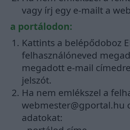
vagy írj egy e-mailt a
web
a portálodon:
Kattints a belépődoboz Elf
felhasználóneved megadá
megadott e-mail címedre
jelszót.
Ha nem emlékszel a felha
webmester@gportal.hu
c
adatokat:
- portálod címe