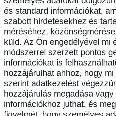
személyes adatokat dolgozunk
és standard információkat, a
szabott hirdetésekhez és tart
méréséhez, közönségmérésekh
küld.
Az Ön engedélyével mi é
módszerrel szerzett pontos g
információkat is felhasználhat
hozzájárulhat ahhoz, hogy mi é
szerint adatkezelést végezzü
hozzájárulás megadása vagy e
információkhoz juthat, és megv
figyelmét, hogy személyes a