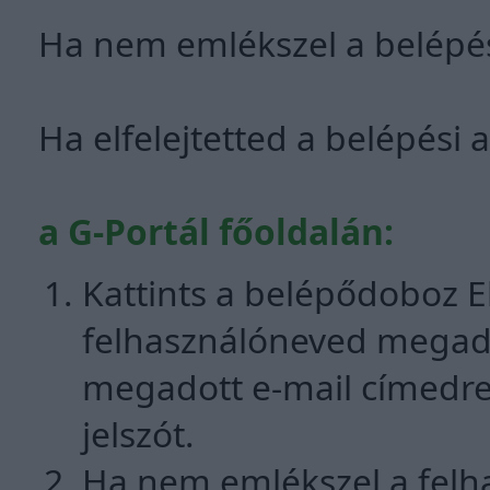
Ha nem emlékszel a belépési
Ha elfelejtetted a belépési 
a G-Portál főoldalán:
Kattints a belépődoboz Elf
felhasználóneved megadá
megadott e-mail címedre
jelszót.
Ha nem emlékszel a felha