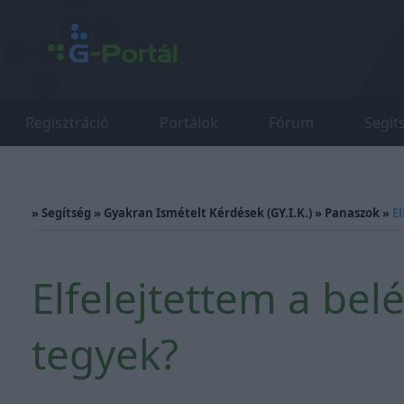
Regisztráció
Portálok
Fórum
Segít
»
Segítség
»
Gyakran Ismételt Kérdések (GY.I.K.)
»
Panaszok
»
E
Elfelejtettem a bel
tegyek?