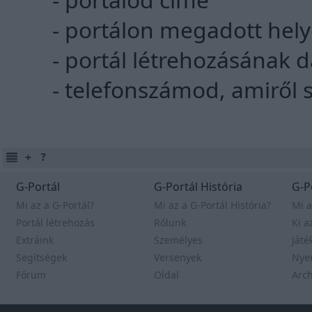
- portálon megadott hely
- portál létrehozásának
- telefonszámod, amiről s
G-Portál
G-Portál História
G-P
Mi az a G-Portál?
Mi az a G-Portál História?
Mi a
Portál létrehozás
Rólunk
Ki a
Extráink
Személyes
Játé
Segítségek
Versenyek
Nye
Fórum
Oldal
Arc