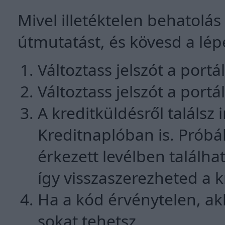
Mivel illetéktelen behatolás 
útmutatást, és kövesd a lép
Változtass jelszót a por
Változtass jelszót a port
A kreditküldésről találsz
Kreditnaplóban is. Próbá
érkezett levélben találha
így visszaszerezheted a k
Ha a kód érvénytelen, ak
sokat tehetsz.