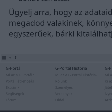
Ügyelj arra, hogy az adatai
megadod valakinek, könnyed
egyszerűek, bárki kitalálhat
G-Portál
G-Portál História
G-P
Mi az a G-Portál?
Mi az a G-Portál História?
Mi a
Portál létrehozás
Rólunk
Ki a
Extráink
Személyes
Játé
Segítségek
Versenyek
Nye
Fórum
Oldal
Arc