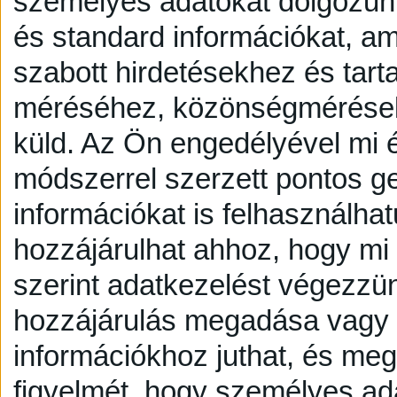
személyes adatokat dolgozunk
és standard információkat, a
szabott hirdetésekhez és tart
méréséhez, közönségmérésekh
küld.
Az Ön engedélyével mi é
módszerrel szerzett pontos g
információkat is felhasználhat
hozzájárulhat ahhoz, hogy mi é
szerint adatkezelést végezzü
hozzájárulás megadása vagy e
információkhoz juthat, és megv
figyelmét, hogy személyes a