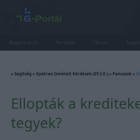
Regisztráció
Portálok
Fórum
Segít
»
Segítség
»
Gyakran Ismételt Kérdések (GY.I.K.)
»
Panaszok
»
E
Ellopták a kreditek
tegyek?