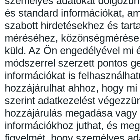
személyes adatokat dolgozunk
és standard információkat, a
szabott hirdetésekhez és tart
méréséhez, közönségmérésekh
küld.
Az Ön engedélyével mi é
módszerrel szerzett pontos g
információkat is felhasználhat
hozzájárulhat ahhoz, hogy mi é
szerint adatkezelést végezzü
hozzájárulás megadása vagy e
információkhoz juthat, és megv
figyelmét, hogy személyes a