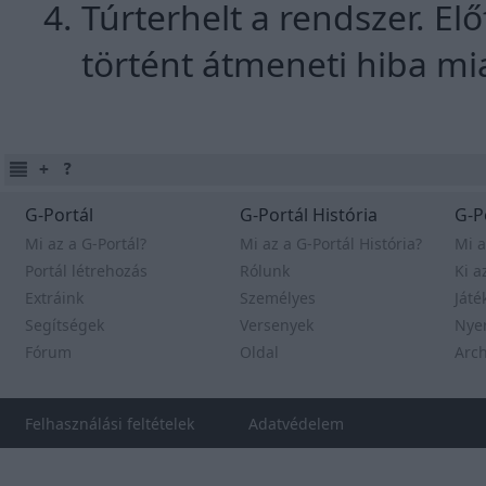
Túrterhelt a rendszer. E
történt átmeneti hiba mia
G-Portál
G-Portál História
G-P
Mi az a G-Portál?
Mi az a G-Portál História?
Mi a
Portál létrehozás
Rólunk
Ki a
Extráink
Személyes
Játé
Segítségek
Versenyek
Nye
Fórum
Oldal
Arc
Felhasználási feltételek
Adatvédelem