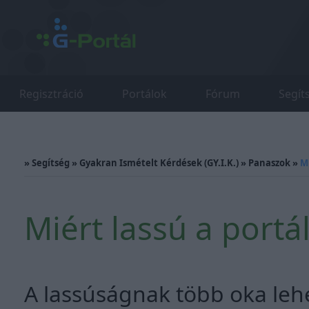
Regisztráció
Portálok
Fórum
Segít
»
Segítség
»
Gyakran Ismételt Kérdések (GY.I.K.)
»
Panaszok
»
M
Miért lassú a port
A lassúságnak több oka lehet