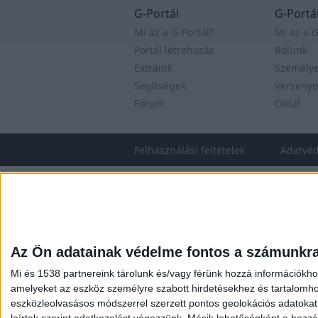
G-Portál
G-Portál
Mi az a G-Portál?
Mi az a G
Portál létrehozás
Rólunk
Extráink
Személy
Segítségek
Versenye
Fórum
Oldal
Felhasználási feltételek
Adatvé
Az Ön adatainak védelme fontos a számunkr
Mi és 1538 partnereink tárolunk és/vagy férünk hozzá információkho
amelyeket az eszköz személyre szabott hirdetésekhez és tartalomho
eszközleolvasásos módszerrel szerzett pontos geolokációs adatokat é
leírtak szerint adatkezelést végezzünk. Másik lehetőségként a hozzáj