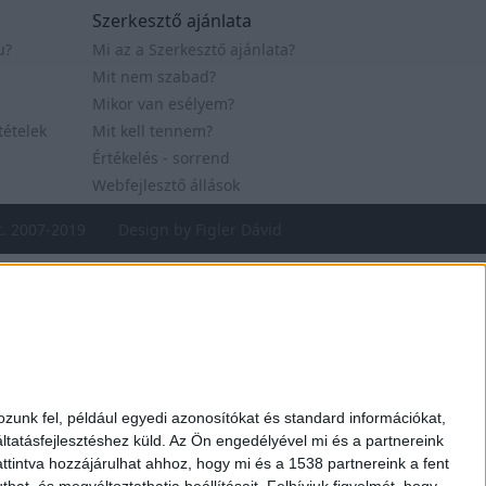
Szerkesztő ajánlata
u?
Mi az a Szerkesztő ajánlata?
Mit nem szabad?
Mikor van esélyem?
tételek
Mit kell tennem?
Értékelés - sorrend
Webfejlesztő állások
t. 2007-2019
Design by Figler Dávid
zunk fel, például egyedi azonosítókat és standard információkat,
tatásfejlesztéshez küld.
Az Ön engedélyével mi és a partnereink
ttintva hozzájárulhat ahhoz, hogy mi és a 1538 partnereink a fent
hat, és megváltoztathatja beállításait.
Felhívjuk figyelmét, hogy