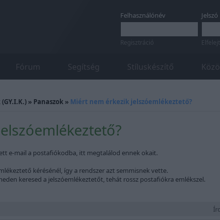
Felhasználónév
Jelszó
Regisztráció
Elfelej
Fórum
Segítség
Stíluskészítő
Közö
(GY.I.K.)
»
Panaszok
»
Miért nem érkezik jelszóemlékeztető?
jelszóemlékeztető?
tt e-mail a postafiókodba, itt megtalálod ennek okait.
mlékeztető kérésénél, így a rendszer azt semmisnek vette.
eden keresed a jelszóemlékeztetőt, tehát rossz postafiókra emlékszel.
Írd