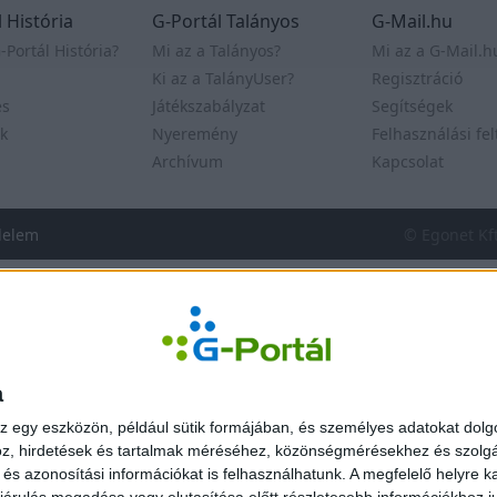
 História
G-Portál Talányos
G-Mail.hu
-Portál História?
Mi az a Talányos?
Mi az a G-Mail.h
Ki az a TalányUser?
Regisztráció
es
Játékszabályzat
Segítségek
k
Nyeremény
Felhasználási fel
Archívum
Kapcsolat
delem
© Egonet Kf
a
z egy eszközön, például sütik formájában, és személyes adatokat dolgo
z, hirdetések és tartalmak méréséhez, közönségmérésekhez és szolgál
s azonosítási információkat is felhasználhatunk. A megfelelő helyre ka
árulás megadása vagy elutasítása előtt részletesebb információkhoz jut