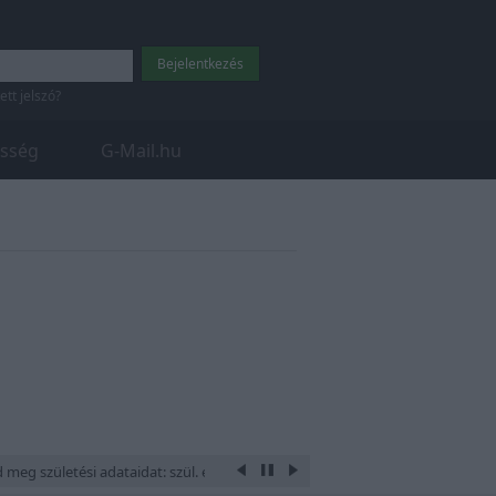
tett jelszó?
sség
G-Mail.hu
 meg születési adataidat: szül. éve, hónapja, napja, óra és perce, a hely aho