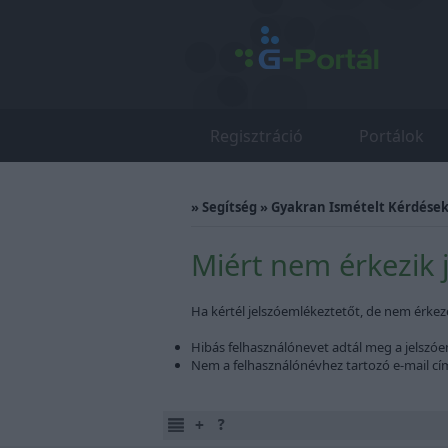
Regisztráció
Portálok
»
Segítség
»
Gyakran Ismételt Kérdések 
Miért nem érkezik 
Ha kértél jelszóemlékeztetőt, de nem érkeze
Hibás felhasználónevet adtál meg a jelszóe
Nem a felhasználónévhez tartozó e-mail cím