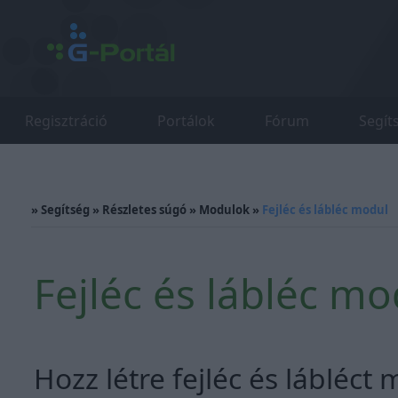
Regisztráció
Portálok
Fórum
Segít
»
Segítség
»
Részletes súgó
»
Modulok
»
Fejléc és lábléc modul
Fejléc és lábléc mo
Hozz létre fejléc és lábléct