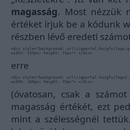
magasság
. Most nézzük m
értéket írjuk be a kódunk w
részben lévő eredeti számot 
<div style="background: url(//gportal.hu/gfx/logo.g
width: 155px; height: 73px"> </div>
erre
<div style="background: url(//gportal.hu/gfx/logo2.
width: 160px; height: 75px"> </div>
(óvatosan, csak a számot
magasság értékét, ezt ped
mint a szélességnél tett