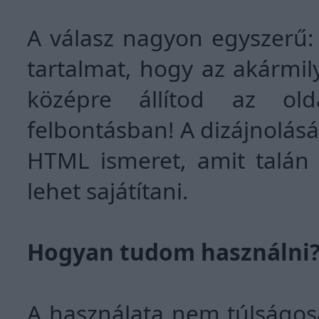
A válasz nagyon egyszerű: 
tartalmat, hogy az akármil
középre állítod az ol
felbontásban! A dizájnolásá
HTML ismeret, amit talán 1
lehet sajátítani.
Hogyan tudom használni
A használata nem túlságos