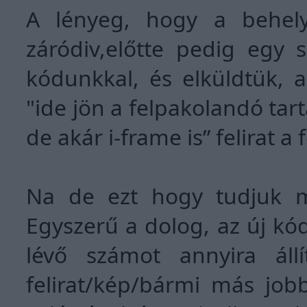
A lényeg, hogy a behel
záródiv,előtte pedig egy 
kódunkkal, és elküldtük, a
"ide jön a felpakolandó tar
de akár i-frame is” felirat a 
Na de ezt hogy tudjuk m
Egyszerű a dolog, az új kó
lévő számot annyira állí
felirat/kép/bármi más jobb