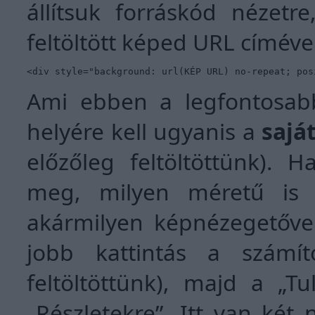
állítsuk forráskód nézetr
feltöltött képed URL címéve
<div style="background: url(KÉP URL) no-repeat; pos
Ami ebben a legfontosabb
helyére kell ugyanis a
sajá
előzőleg feltöltöttünk).
meg, milyen méretű is 
akármilyen képnézegetőve
jobb kattintás a számít
feltöltöttünk), majd a „T
„Részletekre”. Itt van két