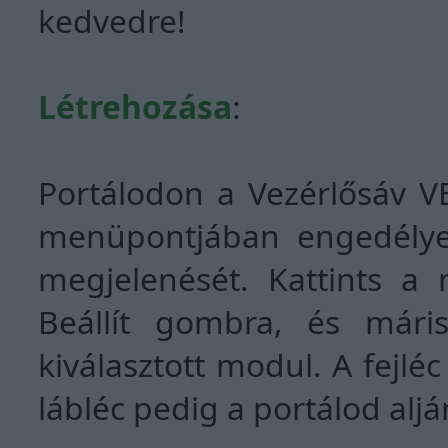
kedvedre!
Létrehozása
:
Portálodon a Vezérlősáv V
menüpontjában engedélye
megjelenését. Kattints a 
Beállít gombra, és mári
kiválasztott modul. A fejlé
lábléc pedig a portálod alj