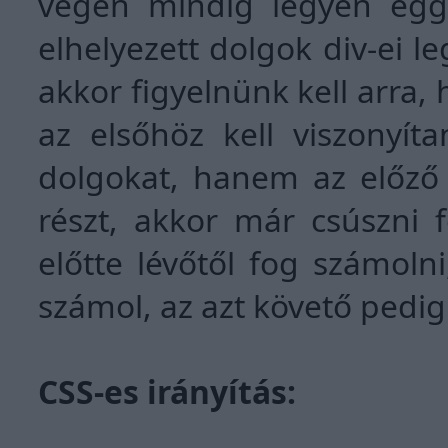
végén mindig legyen eggy
elhelyezett dolgok div-ei l
akkor figyelnünk kell arra,
az elsőhöz kell viszonyíta
dolgokat, hanem az előző 
részt, akkor már csúszni 
előtte lévőtől fog számoln
számol, az azt követő pedig
CSS-es irányítás: