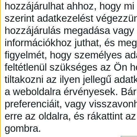
hozzájárulhat ahhoz, hogy mi é
szerint adatkezelést végezzü
hozzájárulás megadása vagy e
információkhoz juthat, és megv
figyelmét, hogy személyes a
feltétlenül szükséges az Ön h
tiltakozni az ilyen jellegű adat
a weboldalra érvényesek. Bár
preferenciáit, vagy visszavonh
erre az oldalra, és rákattint a
gombra.