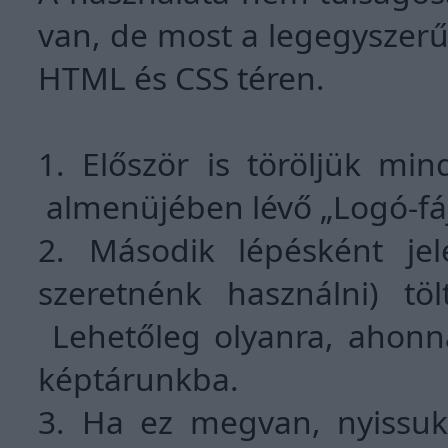
van, de most a legegyszerűb
HTML és CSS téren.
1. Először is töröljük min
almenüjében lévő „Logó-fájl”
2. Második lépésként jele
szeretnénk használni) töl
Lehetőleg olyanra, ahonna
képtárunkba.
3. Ha ez megvan, nyissuk