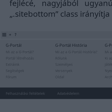
fejlécé, nagyjából ugyan
„.sitebottom” class irányítj
G-Portál
G-Portál História
G-P
Mi az a G-Portál?
Mi az a G-Portál História?
Mi a
Portál létrehozás
Rólunk
Ki a
Extráink
Személyes
Játé
Segítségek
Versenyek
Nye
Fórum
Oldal
Arc
Felhasználási feltételek
Adatvédelem