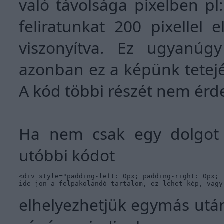
való távolsága pixelben pl:
feliratunkat 200 pixellel e
viszonyítva. Ez ugyanúgy
azonban ez a képünk tetejé
A kód többi részét nem érd
Ha nem csak egy dolgot h
utóbbi kódot
<div style="padding-left: 0px; padding-right: 0px; 
ide jön a felpakolandó tartalom, ez lehet kép, vagy
elhelyezhetjük egymás után