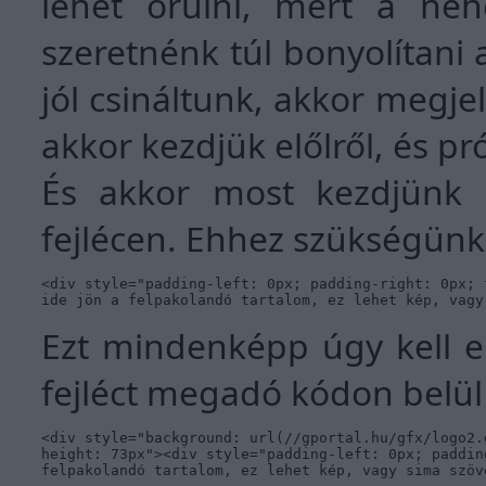
lehet örülni, mert a n
szeretnénk túl bonyolítani 
jól csináltunk, akkor megjel
akkor kezdjük előlről, és p
És akkor most kezdjünk 
fejlécen. Ehhez szükségünk 
<div style="padding-left: 0px; padding-right: 0px; 
ide jön a felpakolandó tartalom, ez lehet kép, vagy
Ezt mindenképp úgy kell e
fejléct megadó kódon belül 
<div style="background: url(//gportal.hu/gfx/logo2.
height: 73px"><div style="padding-left: 0px; paddin
felpakolandó tartalom, ez lehet kép, vagy sima szöv