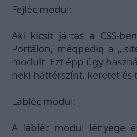
Fejléc modul:
Aki kicsit jártas a CSS-b
Portálon, mégpedig a „.site
modult. Ezt épp úgy használ
neki háttérszínt, keretet és
Lábléc modul:
A lábléc modul lényege é