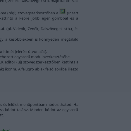
eók, Zenék, Dalszövegek stb. majd kattints az
Area (régi) szövegszerkesztőben a
(Insert
 kattints a képre jobb egér gombbal és a
okat
(pl. Videók, Zenék, Dalszövegek stb.), és
ogy a későbbiekben is könnyedén megtaláld
l címét (elérési útvonalát).
étrehozott egyszerű modul szerkesztésébe.
K editor (új) szövegszerkesztőben kattints a
k) ikonra. A felugró ablak felső sorába illeszd
ílus és felület menüpontban módosíthatod. Ha
 css kódot találsz. Minden kódot az egyszerű
at.
inkre!