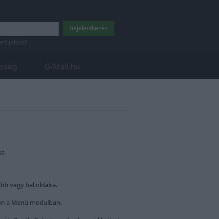
tett jelszó?
sség
G-Mail.hu
z.
bb vagy bal oldalra.
odon a Menü modulban.