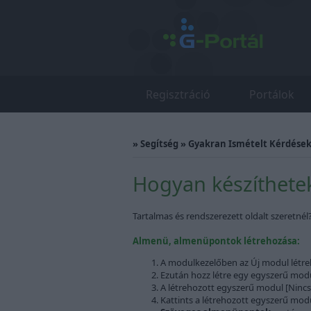
Regisztráció
Portálok
»
Segítség
»
Gyakran Ismételt Kérdések 
Hogyan készíthete
Tartalmas és rendszerezett oldalt szeretnél
Almenü, almenüpontok létrehozása:
A modulkezelőben az Új modul létreho
Ezután hozz létre egy egyszerű modul
A létrehozott egyszerű modul [Nincs
Kattints a létrehozott egyszerű modu