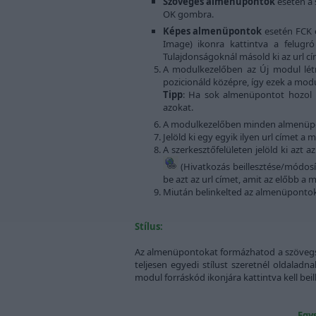
Szöveges almenüpontok
esetén a 
OK gombra.
Képes almenüpontok
esetén FCK e
Image) ikonra kattintva a felugr
Tulajdonságoknál másold ki az url cí
A modulkezelőben az Új modul létr
pozicionáld középre, így ezek a mod
Tipp
: Ha sok almenüpontot hozol 
azokat.
A modulkezelőben minden almenüpo
Jelöld ki egy egyik ilyen url címet 
A szerkesztőfelületen jelöld ki azt
(Hivatkozás beillesztése/módosí
be azt az url címet, amit az előbb a
Miután belinkelted az almenüpontoka
Stílus:
Az almenüpontokat formázhatod a szövegsze
teljesen egyedi stílust szeretnél oldaladn
modul forráskód ikonjára kattintva kell beil
Egy