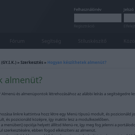
Felhasználónév
Jelszó
Regisztráció
Elfelej
Fórum
Segítség
Stíluskészítő
Közö
(GY.I.K.)
»
Szerkesztés
»
Hogyan készíthetek almenüt?
k almenüt?
? Almenü és almenüpontok létrehozásához az alábbi leírás a segítségedre les
zása linkre kattintva hozz létre egy Menü típusú modult, és pozicionáld jo
t, és pozicionáld középre, így inaktív lesz a modulkezelőben.
 a menüben] opciója helyett állítsd Menü-re, így meg fog jelenni a portál
l szerkesztésére, ebben fogod elkészíteni az almenüt.