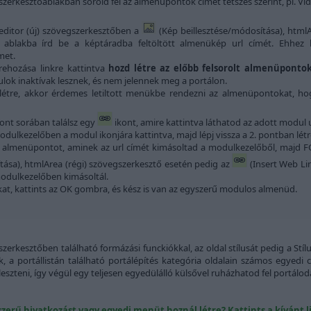
szerkesztőablakban sorold fel az almenüpontok címét tetszés szerint, pl. Vid
ditor (új) szövegszerkesztőben a
(Kép beillesztése/módosítása), html
ó ablakba írd be a képtáradba feltöltött almenükép url címét. Ehhez
met.
ehozása linkre kattintva
hozd létre az előbb felsorolt almenüpont
ulok inaktívak lesznek, és nem jelennek meg a portálon.
létre, akkor érdemes letiltott menükbe rendezni az almenüpontokat, h
nt sorában találsz egy
ikont, amire kattintva láthatod az adott modul ur
a modulkezelőben a modul ikonjára kattintva, majd lépj vissza a 2. pontban l
 az almenüpontot, aminek az url címét kimásoltad a modulkezelőből, majd FC
tása), htmlArea (régi) szövegszerkesztő esetén pedig az
(Insert Web Lin
 modulkezelőben kimásoltál.
t, kattints az OK gombra, és kész is van az egyszerű modulos almenüd.
rkesztőben található formázási funckiókkal, az oldal stílusát pedig a St
ak, a portállistán található portálépítés kategória oldalain számos egyedi
leszteni, így végül egy teljesen egyedülálló külsővel ruházhatod fel portálod
szerű hivatkozást vagy egyedi menüt hoznál létre? Kattints a kívánt l