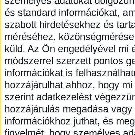
személyes adatokat dolgozunk
és standard információkat, a
szabott hirdetésekhez és tart
méréséhez, közönségmérésekh
küld.
Az Ön engedélyével mi é
módszerrel szerzett pontos g
információkat is felhasználhat
hozzájárulhat ahhoz, hogy mi é
szerint adatkezelést végezzü
hozzájárulás megadása vagy e
információkhoz juthat, és megv
figyelmét, hogy személyes a