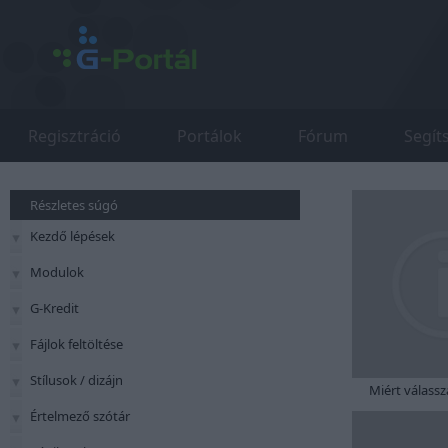
Regisztráció
Portálok
Fórum
Segít
Részletes súgó
Kezdő lépések
Modulok
G-Kredit
Fájlok feltöltése
Stílusok / dizájn
Miért válassz
Értelmező szótár