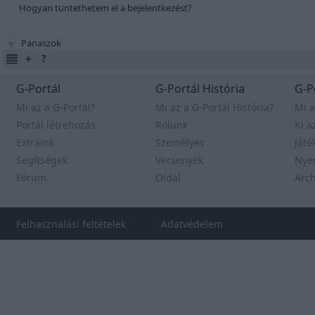
Hogyan tüntethetem el a bejelentkezést?
Panaszok
G-Portál
G-Portál História
G-P
Mi az a G-Portál?
Mi az a G-Portál História?
Mi a
Portál létrehozás
Rólunk
Ki a
Extráink
Személyes
Játé
Segítségek
Versenyek
Nye
Fórum
Oldal
Arc
Felhasználási feltételek
Adatvédelem