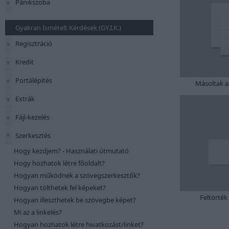
Pánikszoba
Gyakran Ismételt Kérdések (GY.I.K.)
Regisztráció
Kredit
Portálépítés
Másoltak a
Extrák
Fájl-kezelés
Szerkesztés
Hogy kezdjem? - Használati útmutató
Hogy hozhatok létre főoldalt?
Hogyan működnek a szövegszerkesztők?
Hogyan tölthetek fel képeket?
Feltörték
Hogyan illeszthetek be szövegbe képet?
Mi az a linkelés?
Hogyan hozhatok létre hivatkozást/linket?