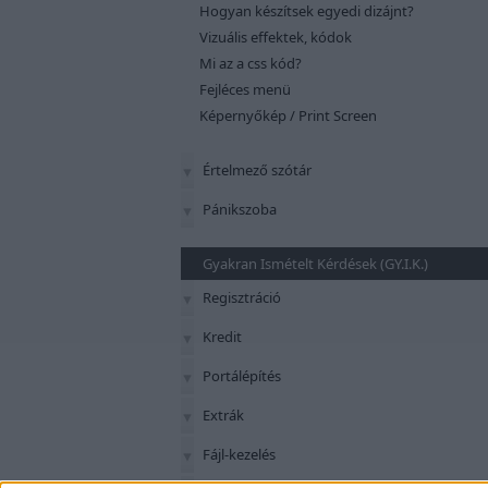
Hogyan készítsek egyedi dizájnt?
Vizuális effektek, kódok
Mi az a css kód?
Fejléces menü
Képernyőkép / Print Screen
Értelmező szótár
Pánikszoba
Gyakran Ismételt Kérdések (GY.I.K.)
Regisztráció
Kredit
Portálépítés
Extrák
Fájl-kezelés