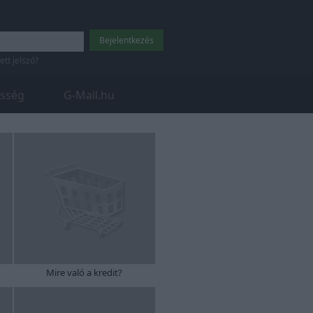
tett jelszó?
sség
G-Mail.hu
Mire való a kredit?