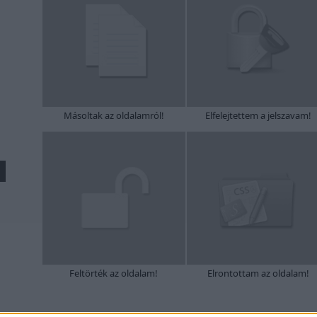
Másoltak az oldalamról!
Elfelejtettem a jelszavam!
Feltörték az oldalam!
Elrontottam az oldalam!