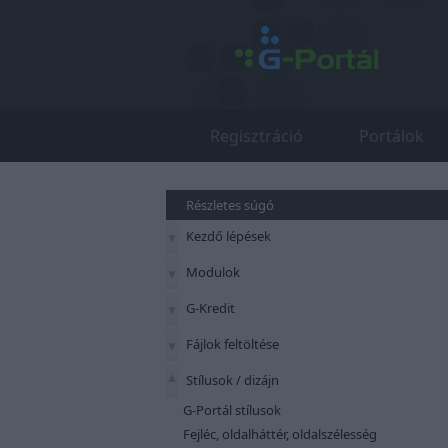
Regisztráció
Portálok
Részletes súgó
Kezdő lépések
Modulok
G-Kredit
Fájlok feltöltése
Stílusok / dizájn
G-Portál stílusok
Fejléc, oldalháttér, oldalszélesség