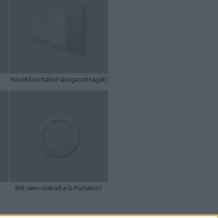
Növeld portálod látogatottságát!
Mit nem szabad a G-Portálon?