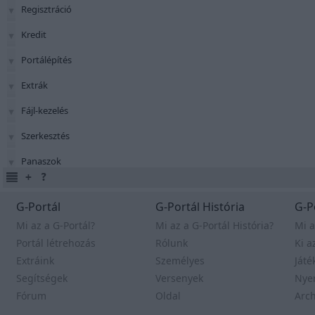
Regisztráció
Kredit
Portálépítés
Extrák
Fájl-kezelés
Szerkesztés
Panaszok
G-Portál
G-Portál História
G-P
Mi az a G-Portál?
Mi az a G-Portál História?
Mi a
Portál létrehozás
Rólunk
Ki a
Extráink
Személyes
Játé
Segítségek
Versenyek
Nye
Fórum
Oldal
Arc