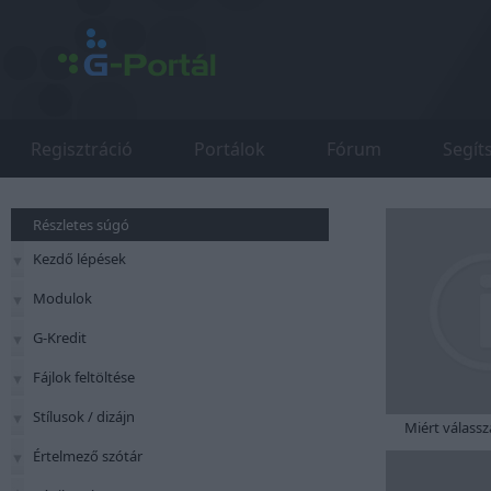
Regisztráció
Portálok
Fórum
Segít
Részletes súgó
Kezdő lépések
Modulok
G-Kredit
Fájlok feltöltése
Stílusok / dizájn
Miért válassz
Értelmező szótár