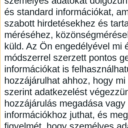
személyes adatokat dolgozunk
és standard információkat, a
szabott hirdetésekhez és tart
méréséhez, közönségmérésekh
küld.
Az Ön engedélyével mi é
módszerrel szerzett pontos g
információkat is felhasználhat
hozzájárulhat ahhoz, hogy mi é
szerint adatkezelést végezzü
hozzájárulás megadása vagy e
információkhoz juthat, és megv
figyelmét, hogy személyes a