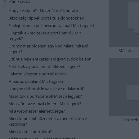
Pánikszoba
Hogy kezdjem? - Használati útmutató
Biztonsági tippek portáltulajdonosoknak
Elfelejtettem a belépési adataimat! Mit tegyek?
Ellopták a krediteket a portálomról! Mit
tegyek?
Elromlott az oldalam egy kód miatt! Mitévő
Másoltak a
legyek?
Eltűnt a bejelentkezés! Hogyan tudok belépni?
Feltörték a portálomat! Mitévő legyek?
Folyton kiléptet a portál! Miért?
Hibás az oldalam! Mit tegyek?
Hogyan tilthatok le valakit az oldalamról?
Másoltak a portálomról! Mitévő legyek?
Megszűnt az e-mail címem! Mit tegyek?
Mi a webmester elérhetősége?
Miért kapok hibaüzenetet a megerősítésre
Feltörték
kattintva?
Miért lassú a portálom?