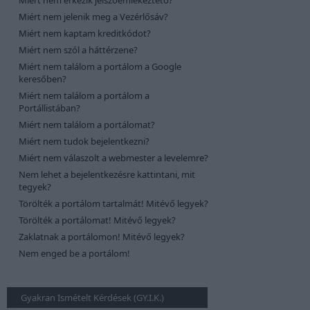
Miért nem érkezik jelszóemlékeztető?
Miért nem jelenik meg a Vezérlősáv?
Miért nem kaptam kreditkódot?
Miért nem szól a háttérzene?
Miért nem találom a portálom a Google
keresőben?
Miért nem találom a portálom a
Portállistában?
Miért nem találom a portálomat?
Miért nem tudok bejelentkezni?
Miért nem válaszolt a webmester a levelemre?
Nem lehet a bejelentkezésre kattintani, mit
tegyek?
Törölték a portálom tartalmát! Mitévő legyek?
Törölték a portálomat! Mitévő legyek?
Zaklatnak a portálomon! Mitévő legyek?
Nem enged be a portálom!
Gyakran Ismételt Kérdések (GY.I.K.)