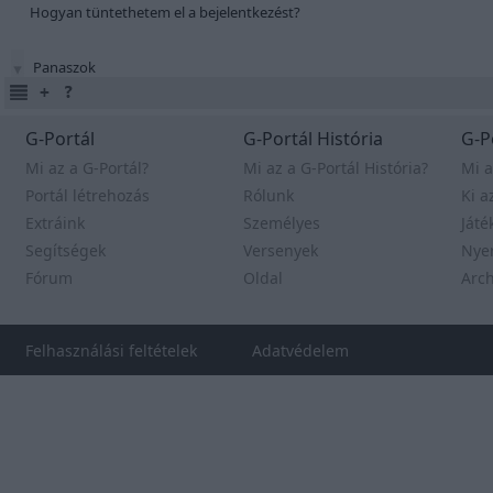
Hogyan tüntethetem el a bejelentkezést?
Panaszok
G-Portál
G-Portál História
G-P
Mi az a G-Portál?
Mi az a G-Portál História?
Mi a
Portál létrehozás
Rólunk
Ki a
Extráink
Személyes
Játé
Segítségek
Versenyek
Nye
Fórum
Oldal
Arc
Felhasználási feltételek
Adatvédelem