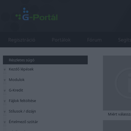
Regisztráció
Portálok
Fórum
Segít
Részletes súgó
Kezdő lépések
Modulok
G-Kredit
Fájlok feltöltése
Stílusok / dizájn
Miért válassz
Értelmező szótár