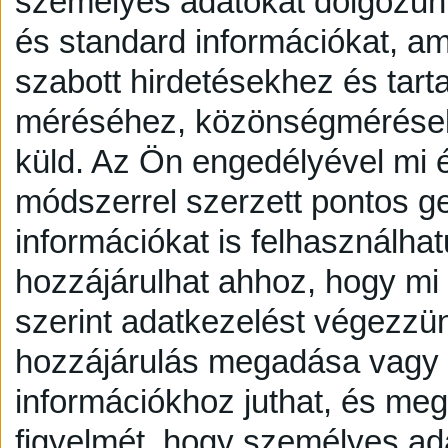
személyes adatokat dolgozunk
és standard információkat, a
szabott hirdetésekhez és tart
méréséhez, közönségmérésekh
küld.
Az Ön engedélyével mi é
módszerrel szerzett pontos g
információkat is felhasználhat
hozzájárulhat ahhoz, hogy mi é
szerint adatkezelést végezzü
hozzájárulás megadása vagy e
információkhoz juthat, és megv
figyelmét, hogy személyes a