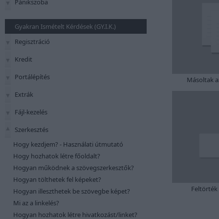
Pánikszoba
Gyakran Ismételt Kérdések (GY.I.K.)
Regisztráció
Kredit
Portálépítés
Másoltak a
Extrák
Fájl-kezelés
Szerkesztés
Hogy kezdjem? - Használati útmutató
Hogy hozhatok létre főoldalt?
Hogyan működnek a szövegszerkesztők?
Hogyan tölthetek fel képeket?
Feltörték
Hogyan illeszthetek be szövegbe képet?
Mi az a linkelés?
Hogyan hozhatok létre hivatkozást/linket?